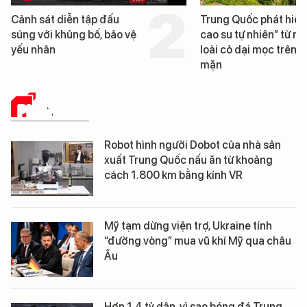
Trung Quốc phát hiện “mỏ
Loạt dự án bất động 
cao su tự nhiên” từ một
Đà Nẵng sắp bị kiểm t
loài cỏ dại mọc trên đất
mặn
PHÂN TÍCH
Robot hình người Dobot của nhà sản
xuất Trung Quốc nấu ăn từ khoảng
cách 1.800 km bằng kính VR
Mỹ tạm dừng viện trợ, Ukraine tính
“đường vòng” mua vũ khí Mỹ qua châu
Âu
Hơn 1,4 tỷ dân, vì sao bóng đá Trung