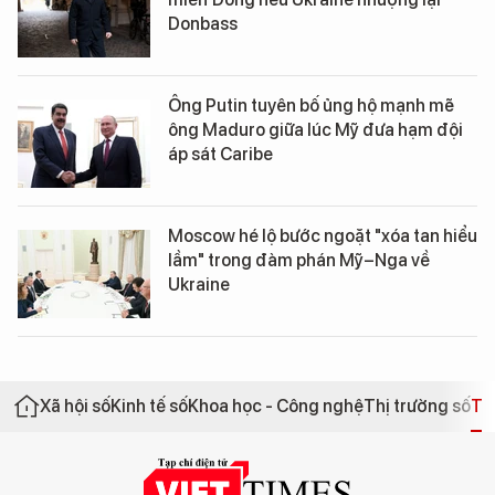
Donbass
Ông Putin tuyên bố ủng hộ mạnh mẽ
ông Maduro giữa lúc Mỹ đưa hạm đội
áp sát Caribe
Moscow hé lộ bước ngoặt "xóa tan hiểu
lầm" trong đàm phán Mỹ–Nga về
Ukraine
Xã hội số
Kinh tế số
Khoa học - Công nghệ
Thị trường số
Th