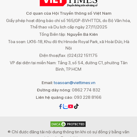
Cơ quan của Hội Truyền thông số Việt Nam
Giấy phép hoạt động báo chí số 165/GP-BVHTTDL do Bộ Văn hóa,
Thể thao và Du lịch cấp ngày 27/11/2025
Tổng Biên tập:
Nguyễn Bá Kiên
Tòa soạn: LK16-18, Khu đô thị Hinode Royal Park, xã Hoài Đức, Hà
Nội
Điện thoại/fax: (024)32 151175
VP đại diện tại miền Nam: Tầng 3, số 54, đường C1, phường Tân
Bình, TP.HCM
Email:
toasoan@viettimes.vn
Đường dây nóng:
0862 774 832
Liên hệ quảng cáo:
093 228 8166
® Chỉ được đăng tải nội dung thông tin khi có sự đồng ý bằng văn