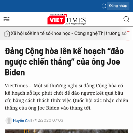
Đăng nhập
Xã hội số
Kinh tế số
Khoa học - Công nghệ
Thị trường số
Th
Đảng Cộng hòa lên kế hoạch “đảo
ngược chiến thắng” của ông Joe
Biden
VietTimes – Một số thượng nghị sĩ đảng Cộng hòa có
kế hoạch nỗ lực phút chót để đảo ngược kết quả bầu
cử, bằng cách thách thức việc Quốc hội xác nhận chiến
thắng của ông Joe Biden vào tháng tới.
17/12/2020 07:03
Huyền Chi