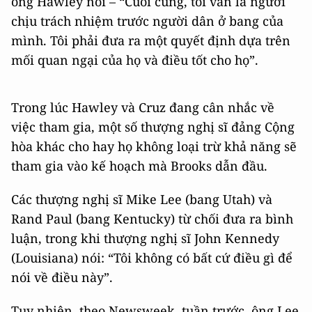
ông Hawley nói – “Cuối cùng, tôi vẫn là người
chịu trách nhiệm trước người dân ở bang của
mình. Tôi phải đưa ra một quyết định dựa trên
mối quan ngại của họ và điều tốt cho họ”.
Trong lúc Hawley và Cruz đang cân nhắc về
việc tham gia, một số thượng nghị sĩ đảng Cộng
hòa khác cho hay họ không loại trừ khả năng sẽ
tham gia vào kế hoạch mà Brooks dẫn đầu.
Các thượng nghị sĩ Mike Lee (bang Utah) và
Rand Paul (bang Kentucky) từ chối đưa ra bình
luận, trong khi thượng nghị sĩ John Kennedy
(Louisiana) nói: “Tôi không có bất cứ điều gì để
nói về điều này”.
Tuy nhiên, theo Newsweek, tuần trước, ông Lee