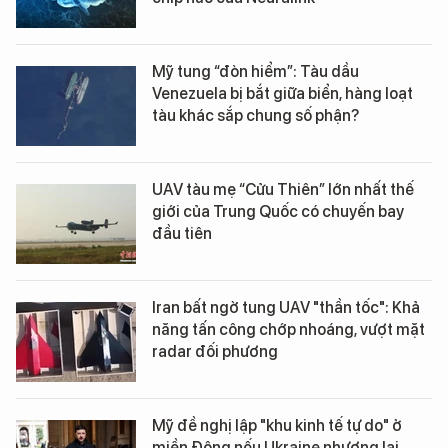
Mỹ tung “đòn hiểm”: Tàu dầu
Venezuela bị bắt giữa biển, hàng loạt
tàu khác sắp chung số phận?
UAV tàu mẹ “Cửu Thiên” lớn nhất thế
giới của Trung Quốc có chuyến bay
đầu tiên
Iran bất ngờ tung UAV "thần tốc": Khả
năng tấn công chớp nhoáng, vượt mặt
radar đối phương
Mỹ đề nghị lập "khu kinh tế tự do" ở
miền Đông nếu Ukraine nhượng lại