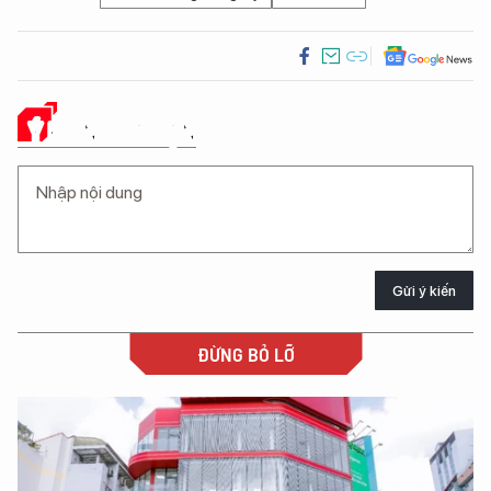
Ý KIẾN CỦA BẠN
Gửi ý kiến
ĐỪNG BỎ LỠ