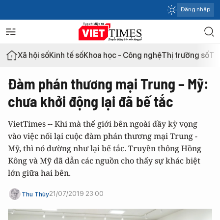
Đăng nhập
Xã hội số
Kinh tế số
Khoa học - Công nghệ
Thị trường số
Th
Đàm phán thương mại Trung – Mỹ:
chưa khởi động lại đã bế tắc
VietTimes -- Khi mà thế giới bên ngoài đầy kỳ vọng
vào việc nối lại cuộc đàm phán thương mại Trung -
Mỹ, thì nó dường như lại bế tắc. Truyền thông Hồng
Kông và Mỹ đã dẫn các nguồn cho thấy sự khác biệt
lớn giữa hai bên.
21/07/2019 23:00
Thu Thủy