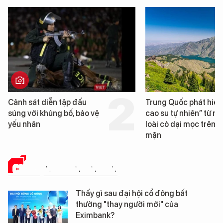
Trung Quốc phát hiện “mỏ
Loạt dự án bất động 
cao su tự nhiên” từ một
Đà Nẵng sắp bị kiểm t
loài cỏ dại mọc trên đất
mặn
CHUYỆN DOANH NHÂN
Thấy gì sau đại hội cổ đông bất
thường "thay người mới" của
Eximbank?