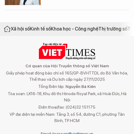
Xã hội số
Kinh tế số
Khoa học - Công nghệ
Thị trường số
Th
Cơ quan của Hội Truyền thông số Việt Nam
Giấy phép hoạt động báo chí số 165/GP-BVHTTDL do Bộ Văn hóa,
Thể thao và Du lịch cấp ngày 27/11/2025
Tổng Biên tập:
Nguyễn Bá Kiên
Tòa soạn: LK16-18, Khu đô thị Hinode Royal Park, xã Hoài Đức, Hà
Nội
Điện thoại/fax: (024)32 151175
VP đại diện tại miền Nam: Tầng 3, số 54, đường C1, phường Tân
Bình, TP.HCM
Email:
toasoan@viettimes.vn