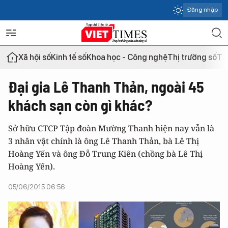
Đăng nhập
Xã hội số
Kinh tế số
Khoa học - Công nghệ
Thị trường số
Th
Đại gia Lê Thanh Thản, ngoài 45
khách sạn còn gì khác?
Sở hữu CTCP Tập đoàn Mường Thanh hiện nay vẫn là
3 nhân vật chính là ông Lê Thanh Thản, bà Lê Thị
Hoàng Yến và ông Đỗ Trung Kiên (chồng bà Lê Thị
Hoàng Yến).
05/06/2015 06:56