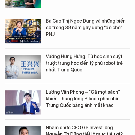
Bà Cao Thị Ngọc Dung và những biến
cố trong 38 năm gây dựng “đế chế”
PNJ
Vương Hưng Hưng: Từ học sinh suýt
trượt trung học đến tỷ phú robot trẻ
nhất Trung Quốc
Lương Văn Phong – "Gã mọt sách"
khiến Thung lũng Silicon phải nhìn
Trung Quốc bằng ánh mắt khác
Nhậm chức CEO GP.Invest, ông
Nguyễn Trí Dũng tiết lộ mục tiêu gì?