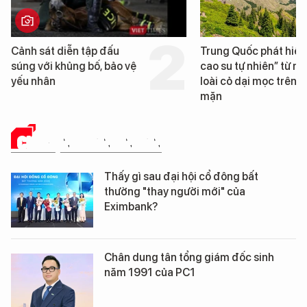
Trung Quốc phát hiện “mỏ
Loạt dự án bất động 
cao su tự nhiên” từ một
Đà Nẵng sắp bị kiểm t
loài cỏ dại mọc trên đất
mặn
CHUYỆN DOANH NHÂN
Thấy gì sau đại hội cổ đông bất
thường "thay người mới" của
Eximbank?
Chân dung tân tổng giám đốc sinh
năm 1991 của PC1