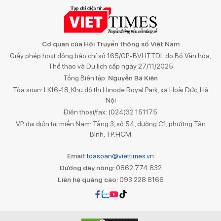
Cơ quan của Hội Truyền thông số Việt Nam
Giấy phép hoạt động báo chí số 165/GP-BVHTTDL do Bộ Văn hóa,
Thể thao và Du lịch cấp ngày 27/11/2025
Tổng Biên tập:
Nguyễn Bá Kiên
Tòa soạn: LK16-18, Khu đô thị Hinode Royal Park, xã Hoài Đức, Hà
Nội
Điện thoại/fax: (024)32 151175
VP đại diện tại miền Nam: Tầng 3, số 54, đường C1, phường Tân
Bình, TP.HCM
Email:
toasoan@viettimes.vn
Đường dây nóng:
0862 774 832
Liên hệ quảng cáo:
093 228 8166