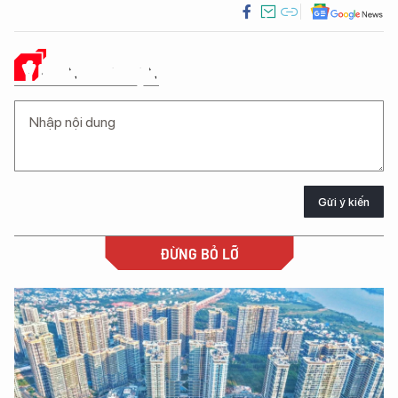
Ý KIẾN CỦA BẠN
Gửi ý kiến
ĐỪNG BỎ LỠ