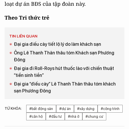
loạt dự án BĐS của tập đoàn này.
Theo Tri thức trẻ
TIN LIÊN QUAN
Đại gia điếu cày tiết lộ lý do làm khách sạn
Ông Lê Thanh Thản thâu tóm Khách sạn Phương
Đông
Đại gia đi Roll-Roys hút thuốc lào với chiến thuật
“tiền sinh tiền”
Đại gia “điếu cày” Lê Thanh Thản thâu tóm khách
sạn Phương Đông
TỪ KHÓA:
#bất động sản
#dự án
#xây dựng
#công trình
#căn hộ
#đầu tư
#nhà ở
#chung cư