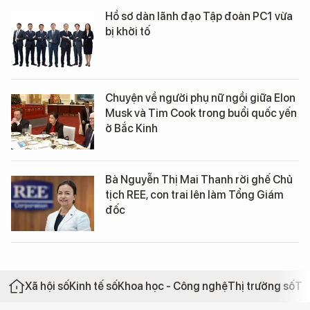
Hồ sơ dàn lãnh đạo Tập đoàn PC1 vừa
bị khởi tố
Chuyện về người phụ nữ ngồi giữa Elon
Musk và Tim Cook trong buổi quốc yến
ở Bắc Kinh
Bà Nguyễn Thị Mai Thanh rời ghế Chủ
tịch REE, con trai lên làm Tổng Giám
đốc
Xã hội số
Kinh tế số
Khoa học - Công nghệ
Thị trường số
Th