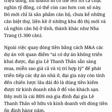
triệu đồng, thì doanh số có thể lên tới cả chục
nghìn tỷ đồng, có thể còn cao hơn con số này.
Đó mới chỉ là sản phẩm căn hộ, chưa kể những
căn biệt thự, liền kề ở những khu đô thị mới và
cả nghìn căn hộ ở tỉnh, thành khác như Nha
Trang (1.300 căn).
Ngoài việc quay dòng tiền bằng cách M&A các
dự án với quan điểm “ai có dự án không triển
khai được, đại gia Lê Thanh Thản sẵn sàng
mua, miễn sao giá cả và vị trí hợp lý” để phát
triển tiếp các dự án nhà ở, đại gia này còn tính
đến chiến lược lâu dài đó là dùng tiền kiếm
được từ kinh doanh nhà ở đổ vào khách sạn.
Đây mới là cái BĐS mà gia đình đại gia Lê
Thanh Thản sở hữu và kinh doanh với dòng tiền
ổn định hàng năm.