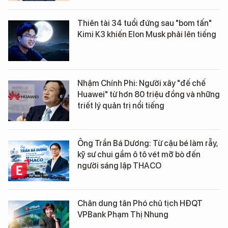
Thiên tài 34 tuổi đứng sau "bom tấn"
Kimi K3 khiến Elon Musk phải lên tiếng
Nhậm Chính Phi: Người xây "đế chế
Huawei" từ hơn 80 triệu đồng và những
triết lý quản trị nổi tiếng
Ông Trần Bá Dương: Từ cậu bé làm rẫy,
kỹ sư chui gầm ô tô vét mỡ bò đến
người sáng lập THACO
Chân dung tân Phó chủ tịch HĐQT
VPBank Phạm Thị Nhung