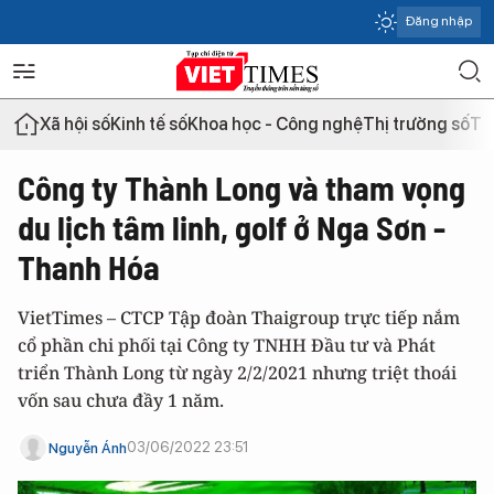
Đăng nhập
Xã hội số
Kinh tế số
Khoa học - Công nghệ
Thị trường số
Th
Công ty Thành Long và tham vọng
du lịch tâm linh, golf ở Nga Sơn -
Thanh Hóa
VietTimes – CTCP Tập đoàn Thaigroup trực tiếp nắm
cổ phần chi phối tại Công ty TNHH Đầu tư và Phát
triển Thành Long từ ngày 2/2/2021 nhưng triệt thoái
vốn sau chưa đầy 1 năm.
03/06/2022 23:51
Nguyễn Ánh