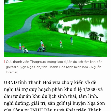
Cựu thành viên Thaigroup ‘mộng’ làm dự án du lịch tâm linh, sân
golf tại huyện Nga Sơn, tỉnh Thanh Hoá (Ảnh minh hoạ - Nguồn:
Internet)
UBND tỉnh Thanh Hoá vừa cho ý kiến về đề
nghị tài trợ quy hoạch phân khu tỉ lệ 1/2000 và
đầu tư dự án khu du lịch sinh thái, tâm linh,
nghỉ dưỡng, giải trí, sân golf tại huyện Nga Sơn
của Công ty TNHH Đầu tư và Phát triển Thành