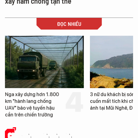
xây hầm chống tận thế
ĐỌC NHIỀU
Nga xây dựng hơn 1.800
3 nữ du khách bị sóng
km "hành lang chống
cuốn mất tích khi chụ
UAV" bảo vệ tuyến hậu
ảnh tại Mũi Nghê, Đà
cần trên chiến trường
CHUYỆN DOANH NHÂN