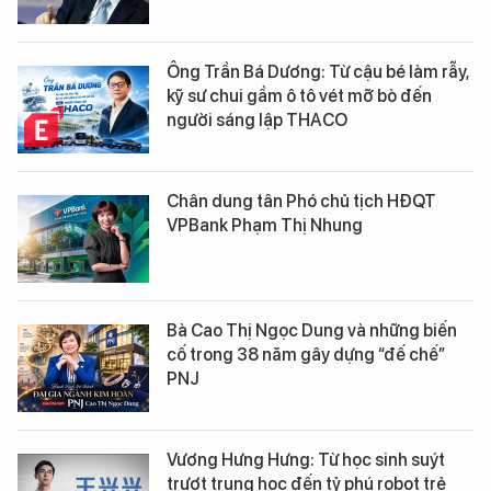
Ông Trần Bá Dương: Từ cậu bé làm rẫy,
kỹ sư chui gầm ô tô vét mỡ bò đến
người sáng lập THACO
Chân dung tân Phó chủ tịch HĐQT
VPBank Phạm Thị Nhung
Bà Cao Thị Ngọc Dung và những biến
cố trong 38 năm gây dựng “đế chế”
PNJ
Vương Hưng Hưng: Từ học sinh suýt
trượt trung học đến tỷ phú robot trẻ