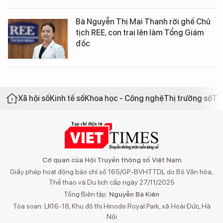
Bà Nguyễn Thị Mai Thanh rời ghế Chủ
tịch REE, con trai lên làm Tổng Giám
đốc
Xã hội số
Kinh tế số
Khoa học - Công nghệ
Thị trường số
Th
Cơ quan của Hội Truyền thông số Việt Nam
Giấy phép hoạt động báo chí số 165/GP-BVHTTDL do Bộ Văn hóa,
Thể thao và Du lịch cấp ngày 27/11/2025
Tổng Biên tập:
Nguyễn Bá Kiên
Tòa soạn: LK16-18, Khu đô thị Hinode Royal Park, xã Hoài Đức, Hà
Nội