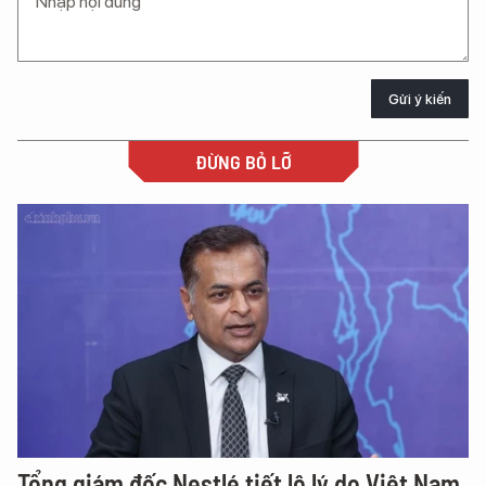
Gửi ý kiến
ĐỪNG BỎ LỠ
Tổng giám đốc Nestlé tiết lộ lý do Việt Nam