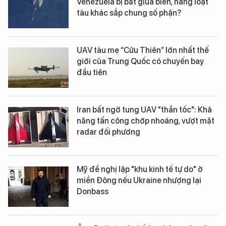
Venezuela bị bắt giữa biển, hàng loạt
tàu khác sắp chung số phận?
UAV tàu mẹ “Cửu Thiên” lớn nhất thế
giới của Trung Quốc có chuyến bay
đầu tiên
Iran bất ngờ tung UAV "thần tốc": Khả
năng tấn công chớp nhoáng, vượt mặt
radar đối phương
Mỹ đề nghị lập "khu kinh tế tự do" ở
miền Đông nếu Ukraine nhượng lại
Donbass