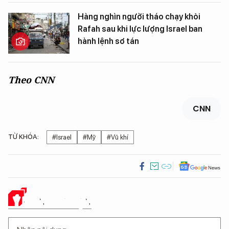
Hàng nghìn người tháo chạy khỏi
Rafah sau khi lực lượng Israel ban
hành lệnh sơ tán
Theo CNN
CNN
TỪ KHÓA:
#Israel
#Mỹ
#Vũ khí
Ý KIẾN CỦA BẠN