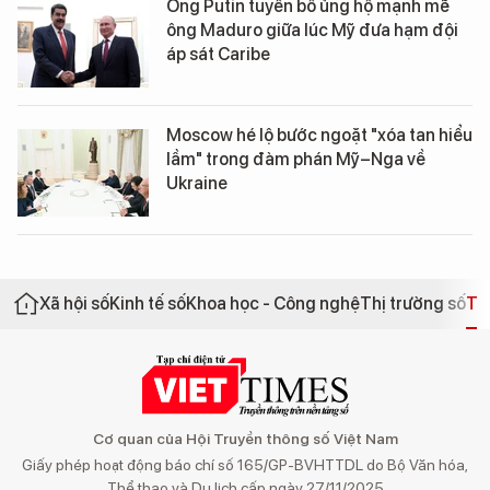
Ông Putin tuyên bố ủng hộ mạnh mẽ
ông Maduro giữa lúc Mỹ đưa hạm đội
áp sát Caribe
Moscow hé lộ bước ngoặt "xóa tan hiểu
lầm" trong đàm phán Mỹ–Nga về
Ukraine
Xã hội số
Kinh tế số
Khoa học - Công nghệ
Thị trường số
Th
Cơ quan của Hội Truyền thông số Việt Nam
Giấy phép hoạt động báo chí số 165/GP-BVHTTDL do Bộ Văn hóa,
Thể thao và Du lịch cấp ngày 27/11/2025