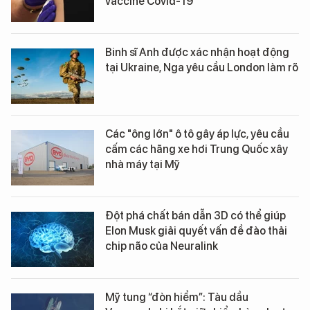
vaccine Covid-19
Binh sĩ Anh được xác nhận hoạt động
tại Ukraine, Nga yêu cầu London làm rõ
Các "ông lớn" ô tô gây áp lực, yêu cầu
cấm các hãng xe hơi Trung Quốc xây
nhà máy tại Mỹ
Đột phá chất bán dẫn 3D có thể giúp
Elon Musk giải quyết vấn đề đào thải
chip não của Neuralink
Mỹ tung “đòn hiểm”: Tàu dầu