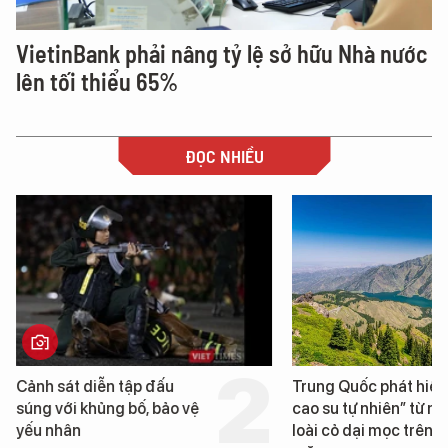
VietinBank phải nâng tỷ lệ sở hữu Nhà nước
lên tối thiểu 65%
ĐỌC NHIỀU
Cảnh sát diễn tập đấu
Trung Quốc phát hiện 
súng với khủng bố, bảo vệ
cao su tự nhiên” từ một
yếu nhân
loài cỏ dại mọc trên đấ