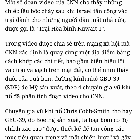
Một số đoạn video của CNN cho thấy những
chiếc lều bốc cháy sau khi Israel tấn công vào
trại dành cho những người dân mất nhà cửa,
được gọi là “Trại Hòa bình Kuwait 1”.
Trong video được chia sẻ trên mạng xã hội mà
CNN xác định là quay cùng một địa điểm bằng
cách khớp các chi tiết, bao gồm biển hiệu lối
vào trại và gạch trên mặt đất, có thể nhìn thấy
đuôi của quả bom đường kính nhỏ GBU-39
(SDB) do Mỹ sản xuất, theo 4 chuyên gia vũ khí
nổ đã phân tích đoạn video cho CNN.
Chuyên gia vũ khí nổ Chris Cobb-Smith cho hay
GBU-39, do Boeing sản xuất, là loại bom có độ
chính xác cao “được thiết kế để tấn công các
mục tiêu quan trọng về mặt chiến lược” và gây