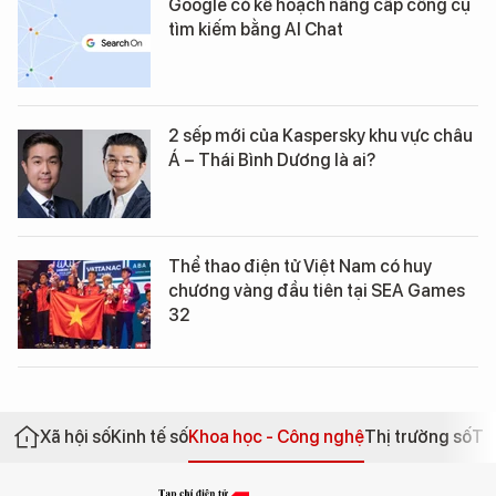
Google có kế hoạch nâng cấp công cụ
tìm kiếm bằng AI Chat
2 sếp mới của Kaspersky khu vực châu
Á – Thái Bình Dương là ai?
Thể thao điện tử Việt Nam có huy
chương vàng đầu tiên tại SEA Games
32
Xã hội số
Kinh tế số
Khoa học - Công nghệ
Thị trường số
Th