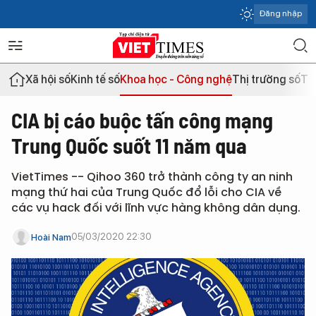
Đăng nhập
Xã hội số
Kinh tế số
Khoa học - Công nghệ
Thị trường số
Th
CIA bị cáo buộc tấn công mạng
Trung Quốc suốt 11 năm qua
VietTimes -- Qihoo 360 trở thành công ty an ninh
mạng thứ hai của Trung Quốc đổ lỗi cho CIA về
các vụ hack đối với lĩnh vực hàng không dân dụng.
05/03/2020 22:30
Hoài Nam