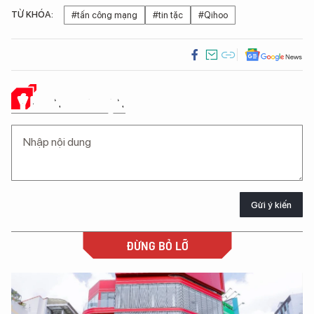
TỪ KHÓA:
#tấn công mạng
#tin tặc
#Qihoo
Ý KIẾN CỦA BẠN
Gửi ý kiến
ĐỪNG BỎ LỠ