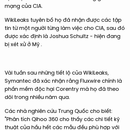
mạng của CIA.
WikiLeaks tuyên bố họ đã nhận được các tập
tin từ một người từng làm việc cho CIA, sau đó
được xác định là Joshua Schultz - hiện đang
bị xét xử ở Mỹ .
Vài tuần sau những tiết lộ của WikiLeaks,
Symantec đã xác nhận rằng Fluxwire chính là
phần mềm độc hại Corentry mà họ đã theo
dõi trong nhiều năm qua.
Các nhà nghiên cứu Trung Quốc cho biết:
"Phân tích Qihoo 360 cho thấy các chi tiết kỹ
thuật của hầu hết các mẫu đều phù hợp với