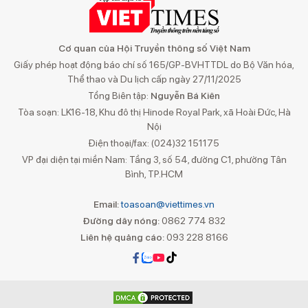
Cơ quan của Hội Truyền thông số Việt Nam
Giấy phép hoạt động báo chí số 165/GP-BVHTTDL do Bộ Văn hóa,
Thể thao và Du lịch cấp ngày 27/11/2025
Tổng Biên tập:
Nguyễn Bá Kiên
Tòa soạn: LK16-18, Khu đô thị Hinode Royal Park, xã Hoài Đức, Hà
Nội
Điện thoại/fax: (024)32 151175
VP đại diện tại miền Nam: Tầng 3, số 54, đường C1, phường Tân
Bình, TP.HCM
Email:
toasoan@viettimes.vn
Đường dây nóng:
0862 774 832
Liên hệ quảng cáo:
093 228 8166