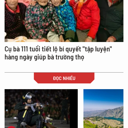
Cụ bà 111 tuổi tiết lộ bí quyết "tập luyện"
hàng ngày giúp bà trường thọ
ĐỌC NHIỀU