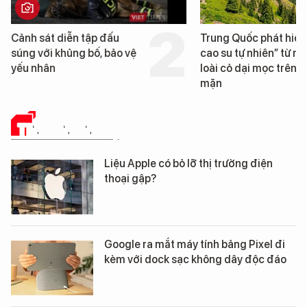
Trung Quốc phát hiện “mỏ
Loạt dự án bất động 
cao su tự nhiên” từ một
Đà Nẵng sắp bị kiểm t
loài cỏ dại mọc trên đất
mặn
TIN CÔNG NGHỆ
Liệu Apple có bỏ lỡ thị trường điện
thoại gập?
Google ra mắt máy tính bảng Pixel đi
kèm với dock sạc không dây độc đáo