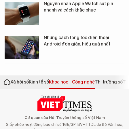
Nguyên nhân Apple Watch sụt pin
nhanh và cách khắc phục
Những cách tăng tốc điện thoại
Android đơn giản, hiệu quả nhất
Xã hội số
Kinh tế số
Khoa học - Công nghệ
Thị trường số
Th
Cơ quan của Hội Truyền thông số Việt Nam
Giấy phép hoạt động báo chí số 165/GP-BVHTTDL do Bộ Văn hóa,