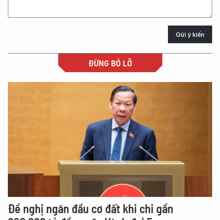
Gửi ý kiến
ĐỪNG BỎ LỠ
Đề nghị ngăn đầu cơ đất khi chi gần