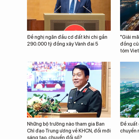
Đề nghị ngăn đầu cơ đất khi chi gần
"Giải mã
290.000 tỷ đồng xây Vành đai 5
đồng củ
tóm Vie
Những bộ trưởng nào tham gia Ban
Đề xuất 
Chỉ đạo Trung ương về KHCN, đổi mới
chuyển 
sáng tạo, chuyển đổi số?