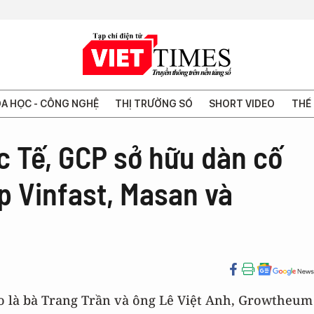
A HỌC - CÔNG NGHỆ
THỊ TRƯỜNG SỐ
SHORT VIDEO
THẾ 
ốc Tế, GCP sở hữu dàn cố
ếp Vinfast, Masan và
ao là bà Trang Trần và ông Lê Việt Anh, Growtheum