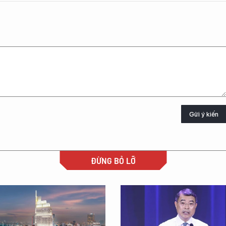
Gửi ý kiến
ĐỪNG BỎ LỠ