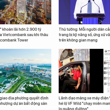
" khoản lãi hơn 2.900 tỷ
Thủ tướng: Mỗi người dân cầ
a Vietcombank sau khi thâu
trang bị kỹ năng số, ứng xử v
tcombank Tower
trên không gian mạng
giao địa phương quyết định
Lãnh đạo mảng xe máy điện 
nhượng dự án bất động sản
hé lộ VF Wild "chạy miên ma
lo quãng đường"