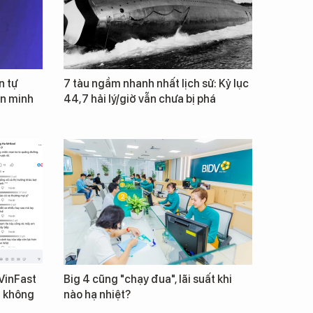
n tự
7 tàu ngầm nhanh nhất lịch sử: Kỷ lục
ăn minh
44,7 hải lý/giờ vẫn chưa bị phá
VinFast
Big 4 cũng "chạy đua", lãi suất khi
n không
nào hạ nhiệt?