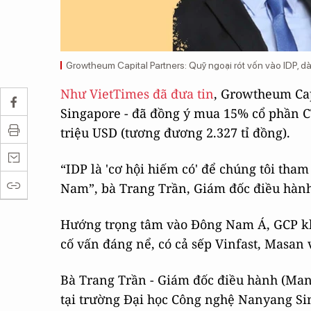
Growtheum Capital Partners: Quỹ ngoại rót vốn vào IDP, d
Như VietTimes đã đưa tin
, Growtheum Cap
Singapore - đã đồng ý mua 15% cổ phần C
triệu USD (tương đương 2.327 tỉ đồng).
“IDP là 'cơ hội hiếm có' để chúng tôi tham
Nam”, bà Trang Trần, Giám đốc điều hành
Hướng trọng tâm vào Đông Nam Á, GCP khô
cố vấn đáng nể, có cả sếp Vinfast, Masan 
Bà Trang Trần - Giám đốc điều hành (Man
tại trường Đại học Công nghệ Nanyang Sin