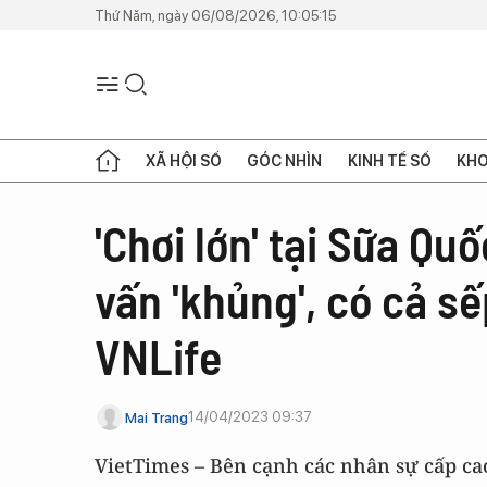
Thứ Năm, ngày 06/08/2026, 10:05:15
XÃ HỘI SỐ
GÓC NHÌN
KINH TẾ SỐ
KHO
'Chơi lớn' tại Sữa Qu
vấn 'khủng', có cả s
VNLife
14/04/2023 09:37
Mai Trang
VietTimes – Bên cạnh các nhân sự cấp c