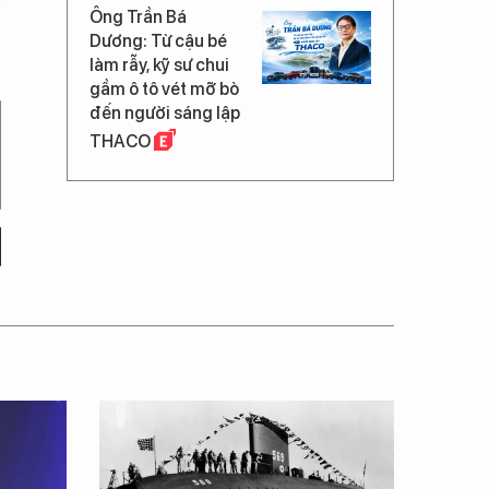
Ông Trần Bá
Dương: Từ cậu bé
làm rẫy, kỹ sư chui
gầm ô tô vét mỡ bò
đến người sáng lập
THACO