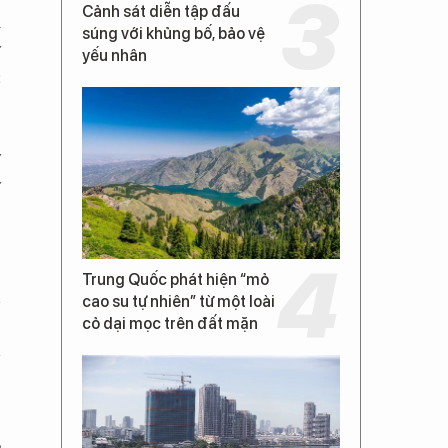
Cảnh sát diễn tập đấu
i
súng với khủng bố, bảo vệ
y
yếu nhân
c
y
ý
Trung Quốc phát hiện “mỏ
cao su tự nhiên” từ một loài
cỏ dại mọc trên đất mặn