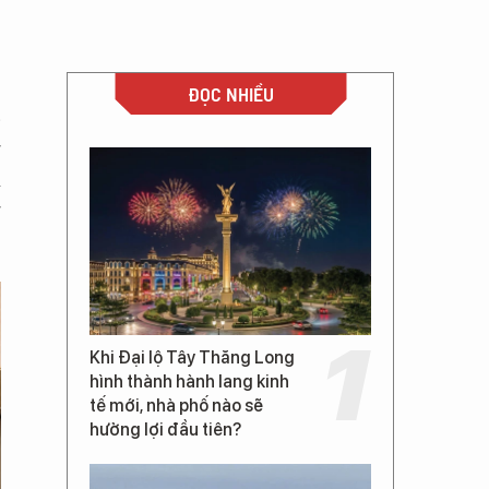
,
ĐỌC NHIỀU
p
g
a
g
Khi Đại lộ Tây Thăng Long
hình thành hành lang kinh
tế mới, nhà phố nào sẽ
hưởng lợi đầu tiên?