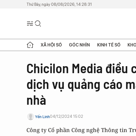
Thứ Bảy, ngày 08/08/2026, 14:28:31
XÃ HỘI SỐ
GÓC NHÌN
KINH TẾ SỐ
KHO
Chicilon Media điều 
dịch vụ quảng cáo m
nhà
04/12/2024 15:02
Yến Linh
Công ty Cổ phần Công nghệ Thông tin Tr