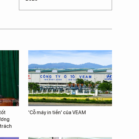
tốt
'Cỗ máy in tiền' của VEAM
Vương
 trách