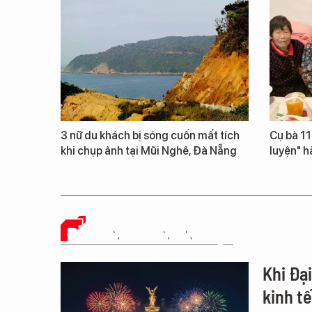
3 nữ du khách bị sóng cuốn mất tích
Cụ bà 111
khi chụp ảnh tại Mũi Nghê, Đà Nẵng
luyện" h
ĐỜI SỐNG DOANH NGHIỆP
Khi Đạ
kinh t