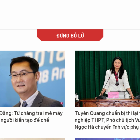
ĐỪNG BỎ LỠ
Đằng: Từ chàng trai mê máy
Tuyên Quang chuẩn bị thi lại 
 người kiến tạo đế chế
nghiệp THPT, Phó chủ tịch 
Ngọc Hà chuyển lĩnh vực phụ