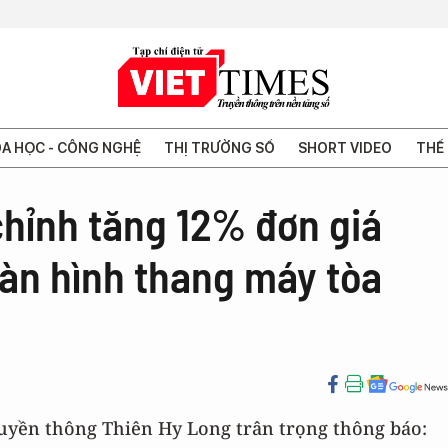
A HỌC - CÔNG NGHỆ
THỊ TRƯỜNG SỐ
SHORT VIDEO
THẾ 
chỉnh tăng 12% đơn giá
àn hình thang máy tòa
uyền thông Thiên Hy Long trân trọng thông báo: