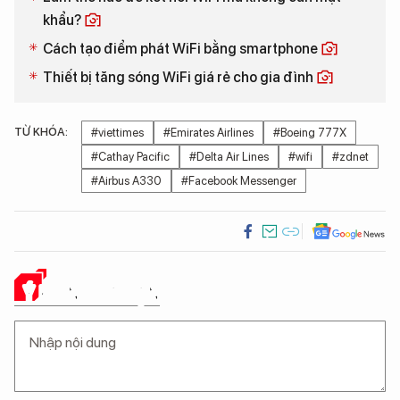
khẩu?
Cách tạo điểm phát WiFi bằng smartphone
Thiết bị tăng sóng WiFi giá rẻ cho gia đình
TỪ KHÓA:
#viettimes
#Emirates Airlines
#Boeing 777X
#Cathay Pacific
#Delta Air Lines
#wifi
#zdnet
#Airbus A330
#Facebook Messenger
Ý KIẾN CỦA BẠN