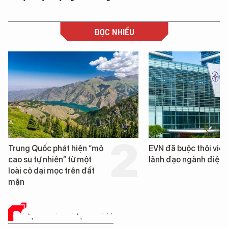
ĐỌC NHIỀU
EVN đã buộc thôi việc 3
Loạt dự án bất động 
lãnh đạo ngành điện
Đà Nẵng sắp bị kiểm 
ĐÁNH GIÁ SẢN PHẨM