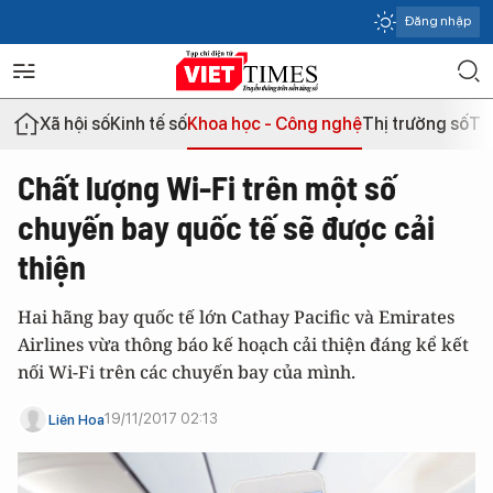
Đăng nhập
Xã hội số
Kinh tế số
Khoa học - Công nghệ
Thị trường số
Th
Chất lượng Wi-Fi trên một số
chuyến bay quốc tế sẽ được cải
thiện
Hai hãng bay quốc tế lớn Cathay Pacific và Emirates
Airlines vừa thông báo kế hoạch cải thiện đáng kể kết
nối Wi-Fi trên các chuyến bay của mình.
19/11/2017 02:13
Liên Hoa