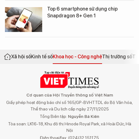
Top 6 smartphone sử dụng chip
Snapdragon 8+ Gen 1
Xã hội số
Kinh tế số
Khoa học - Công nghệ
Thị trường số
Th
Cơ quan của Hội Truyền thông số Việt Nam
Giấy phép hoạt động báo chí số 165/GP-BVHTTDL do Bộ Văn hóa,
Thể thao và Du lịch cấp ngày 27/11/2025
Tổng Biên tập:
Nguyễn Bá Kiên
Tòa soạn: LK16-18, Khu đô thị Hinode Royal Park, xã Hoài Đức, Hà
Nội
Điện thoại/fax: (024)32 151175