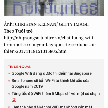
Ảnh: CHRISTAN KEENAN/ GETTY IMAGE
Theo
Tuổi trẻ
http://nhipsongso.tuoitre.vn/chat-luong-wi-fi-
tren-mot-so-chuyen-bay-quoc-te-se-duoc-cai-
thien-20171118151315805.htm
TIN LIÊN QUAN
Google Wifi đang được thí điểm tại Singapore
Smartphone sẽ bắt Wi-Fi từ khinh khí cầu của
Google năm 2019
Tăng tốc độ WiFi thêm 5 Mbps chỉ với một cú chạm
Làm thế nào để kết nối WiFi mà không cần mật