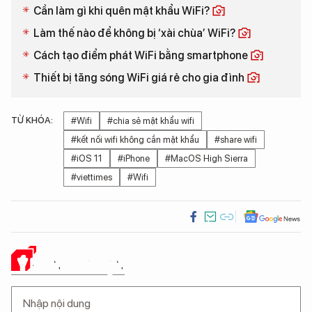
Cần làm gì khi quên mật khẩu WiFi?
Làm thế nào để không bị ‘xài chùa’ WiFi?
Cách tạo điểm phát WiFi bằng smartphone
Thiết bị tăng sóng WiFi giá rẻ cho gia đình
TỪ KHÓA:
#Wifi
#chia sẻ mật khẩu wifi
#kết nối wifi không cần mật khẩu
#share wifi
#iOS 11
#iPhone
#MacOS High Sierra
#viettimes
#Wifi
Ý KIẾN CỦA BẠN