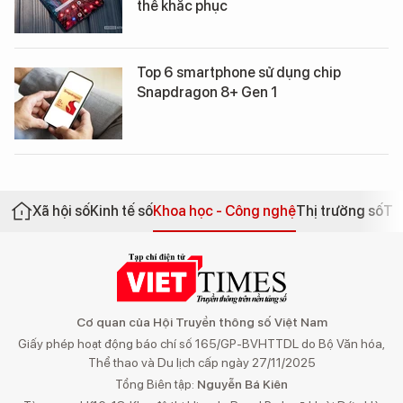
thể khắc phục
Top 6 smartphone sử dụng chip
Snapdragon 8+ Gen 1
Xã hội số
Kinh tế số
Khoa học - Công nghệ
Thị trường số
Th
Cơ quan của Hội Truyền thông số Việt Nam
Giấy phép hoạt động báo chí số 165/GP-BVHTTDL do Bộ Văn hóa,
Thể thao và Du lịch cấp ngày 27/11/2025
Tổng Biên tập:
Nguyễn Bá Kiên