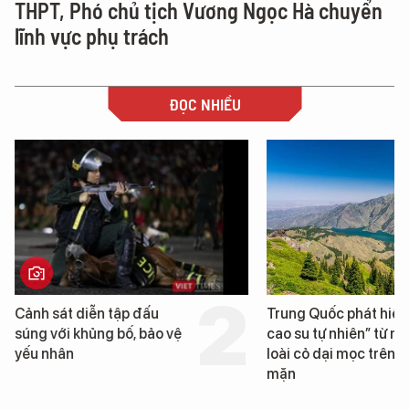
THPT, Phó chủ tịch Vương Ngọc Hà chuyển
lĩnh vực phụ trách
ĐỌC NHIỀU
ễn tập đấu
Trung Quốc phát hiện “mỏ
ủng bố, bảo vệ
cao su tự nhiên” từ một
loài cỏ dại mọc trên đất
mặn