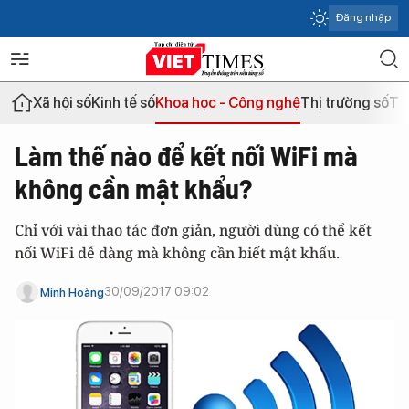
Đăng nhập
Xã hội số
Kinh tế số
Khoa học - Công nghệ
Thị trường số
Th
Làm thế nào để kết nối WiFi mà
không cần mật khẩu?
Chỉ với vài thao tác đơn giản, người dùng có thể kết
nối WiFi dễ dàng mà không cần biết mật khẩu.
30/09/2017 09:02
Minh Hoàng