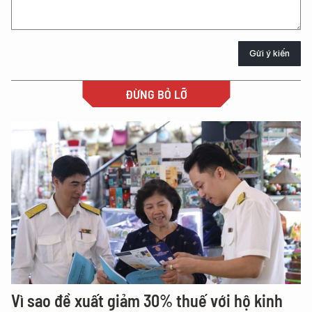
Gửi ý kiến
ĐỪNG BỎ LỠ
Vì sao đề xuất giảm 30% thuế với hộ kinh