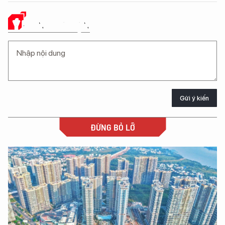
Ý KIẾN CỦA BẠN
Gửi ý kiến
ĐỪNG BỎ LỠ