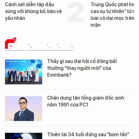
Trung Quốc phát hiện “mỏ
Loạt dự án bất động 
cao su tự nhiên” từ một
Đà Nẵng sắp bị kiểm t
loài cỏ dại mọc trên đất
mặn
CHUYỆN DOANH NHÂN
Thấy gì sau đại hội cổ đông bất
thường "thay người mới" của
Eximbank?
Chân dung tân tổng giám đốc sinh
năm 1991 của PC1
Thiên tài 34 tuổi đứng sau "bom tấn"