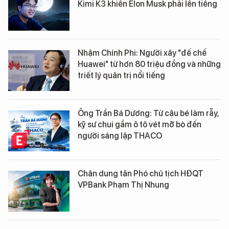
Kimi K3 khiến Elon Musk phải lên tiếng
Nhậm Chính Phi: Người xây "đế chế
Huawei" từ hơn 80 triệu đồng và những
triết lý quản trị nổi tiếng
Ông Trần Bá Dương: Từ cậu bé làm rẫy,
kỹ sư chui gầm ô tô vét mỡ bò đến
người sáng lập THACO
Chân dung tân Phó chủ tịch HĐQT
VPBank Phạm Thị Nhung