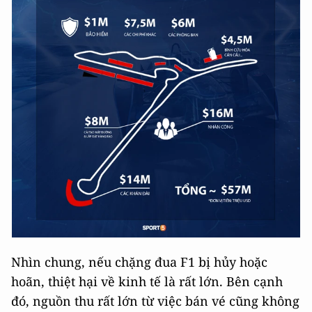
Nhìn chung, nếu chặng đua F1 bị hủy hoặc
hoãn, thiệt hại về kinh tế là rất lớn. Bên cạnh
đó, nguồn thu rất lớn từ việc bán vé cũng không