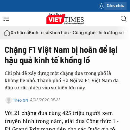
Đăng nhập
Xã hội số
Kinh tế số
Khoa học - Công nghệ
Thị trường số
Th
Chặng F1 Việt Nam bị hoãn để lại
hậu quả kinh tế khổng lồ
Chi phí để xây dựng một chặng đua trong phố là
không hề nhỏ. Thành phố Hà Nội và F1 Việt Nam đã
đầu tư rất nhiều vào sự kiện lớn này.
14/03/2020 05:33
Theo GN
Với 21 chặng đua cùng 425 triệu người xem
truyền hình trong năm, giải đua Công thức 1 -
F1 Grand Prix mang đến cho các Quốc gia tổ