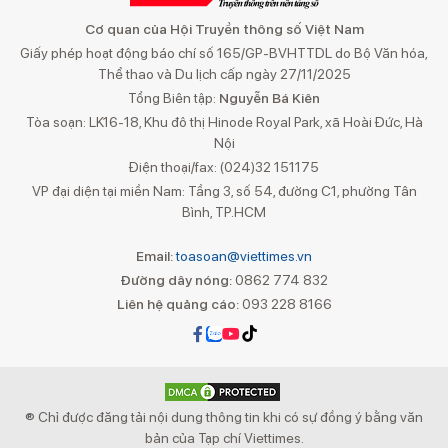
Cơ quan của Hội Truyền thông số Việt Nam
Giấy phép hoạt động báo chí số 165/GP-BVHTTDL do Bộ Văn hóa,
Thể thao và Du lịch cấp ngày 27/11/2025
Tổng Biên tập:
Nguyễn Bá Kiên
Tòa soạn: LK16-18, Khu đô thị Hinode Royal Park, xã Hoài Đức, Hà
Nội
Điện thoại/fax: (024)32 151175
VP đại diện tại miền Nam: Tầng 3, số 54, đường C1, phường Tân
Bình, TP.HCM
Email:
toasoan@viettimes.vn
Đường dây nóng:
0862 774 832
Liên hệ quảng cáo:
093 228 8166
® Chỉ được đăng tải nội dung thông tin khi có sự đồng ý bằng văn
bản của Tạp chí Viettimes.