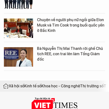
Chuyện về người phụ nữ ngồi giữa Elon
Musk và Tim Cook trong buổi quốc yến
ở Bắc Kinh
Bà Nguyễn Thị Mai Thanh rời ghế Chủ
tịch REE, con trai lên làm Tổng Giám
đốc
Xã hội số
Kinh tế số
Khoa học - Công nghệ
Thị trường số
Th