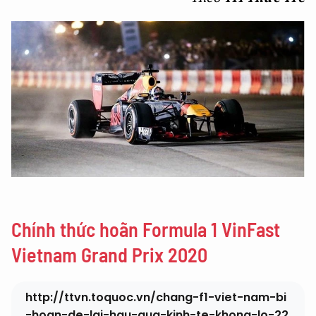
Chính thức hoãn Formula 1 VinFast
Vietnam Grand Prix 2020
http://ttvn.toquoc.vn/chang-f1-viet-nam-bi
-hoan-de-lai-hau-qua-kinh-te-khong-lo-22