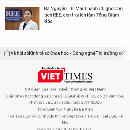
Bà Nguyễn Thị Mai Thanh rời ghế Chủ
tịch REE, con trai lên làm Tổng Giám
đốc
Xã hội số
Kinh tế số
Khoa học - Công nghệ
Thị trường số
Th
Cơ quan của Hội Truyền thông số Việt Nam
Giấy phép hoạt động báo chí số 165/GP-BVHTTDL do Bộ Văn hóa,
Thể thao và Du lịch cấp ngày 27/11/2025
Tổng Biên tập:
Nguyễn Bá Kiên
Tòa soạn: LK16-18, Khu đô thị Hinode Royal Park, xã Hoài Đức, Hà
Nội
Điện thoại/fax: (024)32 151175