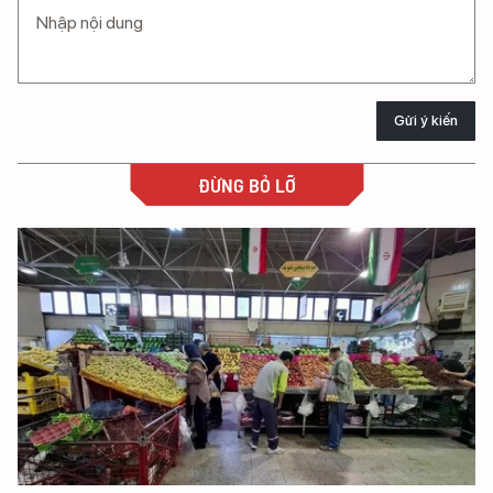
Gửi ý kiến
ĐỪNG BỎ LỠ