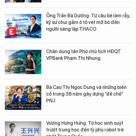
Ông Trần Bá Dương: Từ cậu bé làm rẫy,
kỹ sư chui gầm ô tô vét mỡ bò đến
người sáng lập THACO
Chân dung tân Phó chủ tịch HĐQT
VPBank Phạm Thị Nhung
Bà Cao Thị Ngọc Dung và những biến
cố trong 38 năm gây dựng “đế chế”
PNJ
Vương Hưng Hưng: Từ học sinh suýt
trượt trung học đến tỷ phú robot trẻ