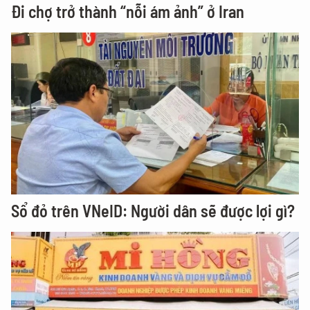
Đi chợ trở thành “nỗi ám ảnh” ở Iran
Sổ đỏ trên VNeID: Người dân sẽ được lợi gì?