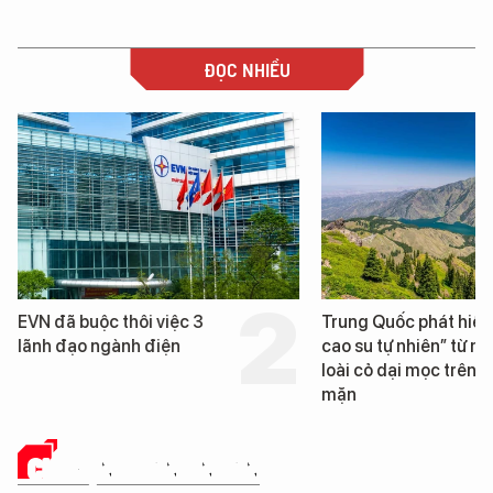
ĐỌC NHIỀU
Trung Quốc phát hiện “mỏ
Loạt dự án bất động
cao su tự nhiên” từ một
Đà Nẵng sắp bị kiểm
loài cỏ dại mọc trên đất
mặn
CHUYỆN DOANH NHÂN