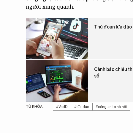
người xung quanh.
Thủ đoạn lừa đảo 
Cảnh báo chiêu thứ
số
TỪ KHÓA:
#VssID
#lừa đảo
#công an tp hà nội