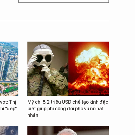
vọt: Thị
Mỹ chi 8,2 triệu USD chế tạo kính đặc
hỉ “đẹp”
biệt giúp phi công đối phó vụ nổ hạt
nhân