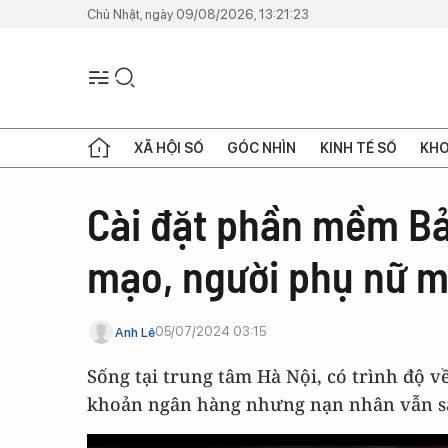
Chủ Nhật, ngày 09/08/2026, 13:21:23
XÃ HỘI SỐ
GÓC NHÌN
KINH TẾ SỐ
KHO
Cài đặt phần mềm Bả
mạo, người phụ nữ m
05/07/2024 03:15
Anh Lê
Sống tại trung tâm Hà Nội, có trình độ v
khoản ngân hàng nhưng nạn nhân vẫn sập