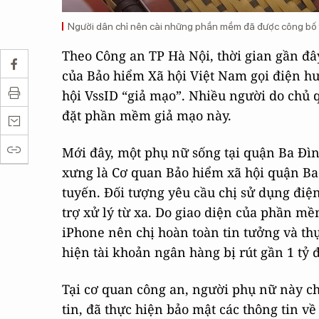
Người dân chỉ nên cài những phần mềm đã được công bố t
Theo Công an TP Hà Nội, thời gian gần đâ
của Bảo hiểm Xã hội Việt Nam gọi điện 
hội VssID “giả mạo”. Nhiều người do chủ q
đặt phần mềm giả mạo này.
Mới đây, một phụ nữ sống tại quận Ba Đìn
xưng là Cơ quan Bảo hiểm xã hội quận Ba Đ
tuyến. Đối tượng yêu cầu chị sử dụng điệ
trợ xử lý từ xa. Do giao diện của phần mềm
iPhone nên chị hoàn toàn tin tưởng và thực
hiện tài khoản ngân hàng bị rút gần 1 tỷ 
Tại cơ quan công an, người phụ nữ này cho
tin, đã thực hiện bảo mật các thông tin v