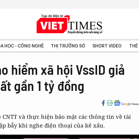
A HỌC - CÔNG NGHỆ
THỊ TRƯỜNG SỐ
SHORT VIDEO
THẾ 
o hiểm xã hội VssID giả
ất gần 1 tỷ đồng
ề CNTT và thực hiện bảo mật các thông tin về tài
 bẫy khi nghe điện thoại của kẻ xấu.