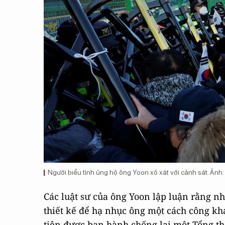
Người biểu tình ủng hộ ông Yoon xô xát với cảnh sát. Ảnh:
Các luật sư của ông Yoon lập luận rằng n
thiết kế để hạ nhục ông một cách công kha
tiên được ban hành chống lại một Tổng 