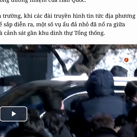
 trường, khi các đài truyền hình tin tức địa phương
ể sắp diễn ra, một số vụ ẩu đả nhỏ đã nổ ra giữa
à cảnh sát gần khu dinh thự Tổng thống.
Play
Video