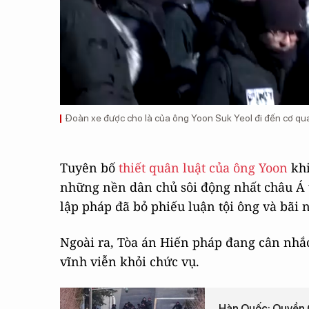
Đoàn xe được cho là của ông Yoon Suk Yeol đi đến cơ q
Tuyên bố
thiết quân luật của ông Yoon
khi
những nền dân chủ sôi động nhất châu Á v
lập pháp đã bỏ phiếu luận tội ông và bãi
Ngoài ra, Tòa án Hiến pháp đang cân nhắc
vĩnh viễn khỏi chức vụ.
Hàn Quốc: Quyền G