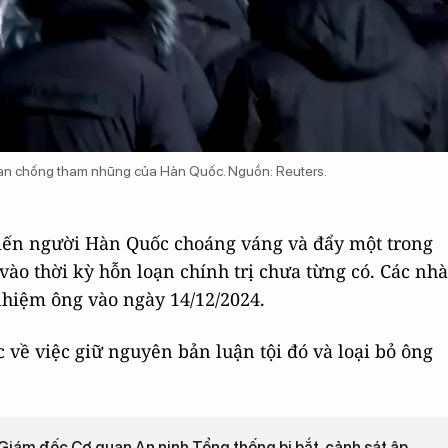
uan chống tham nhũng của Hàn Quốc. Nguồn: Reuters.
ến người Hàn Quốc choáng váng và đẩy một trong
ào thời kỳ hỗn loạn chính trị chưa từng có. Các nhà
 nhiệm ông vào ngày 14/12/2024.
 về việc giữ nguyên bản luận tội đó và loại bỏ ông
iám đốc Cơ quan An ninh Tổng thống bị bắt, cảnh sát ập