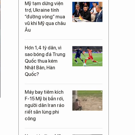
Mỹ tạm dừng viện
trợ, Ukraine tính
“đường vòng” mua
vũ khí Mỹ qua châu
Âu
Hơn 1,4 tỷ dân, vì
sao bóng đá Trung
Quốc thua kém
Nhật Bản, Hàn
Quốc?
Máy bay tiêm kích
F-15 Mỹ bị bắn rơi,
người dân Iran ráo
riết săn lùng phi
công