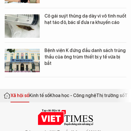
Cô gái suýt thủng dạ dày vì vô tình nuốt
hạt táo đỏ, bác sĩ đưa ra khuyến cáo
Bệnh viện K đứng đầu danh sách trúng
thầu của ông trùm thiết bị y tế vừa bị
bắt
Xã hội số
Kinh tế số
Khoa học - Công nghệ
Thị trường số
Th