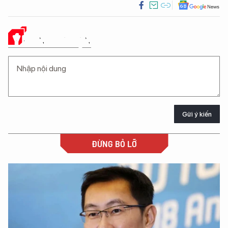
Ý KIẾN CỦA BẠN
Gửi ý kiến
ĐỪNG BỎ LỠ