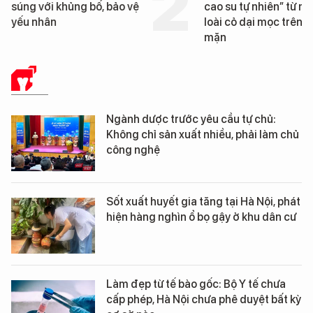
cao su tự nhiên” từ một
Đà Nẵng sắp bị kiểm t
loài cỏ dại mọc trên đất
mặn
Y TẾ
Ngành dược trước yêu cầu tự chủ:
Không chỉ sản xuất nhiều, phải làm chủ
công nghệ
Sốt xuất huyết gia tăng tại Hà Nội, phát
hiện hàng nghìn ổ bọ gậy ở khu dân cư
Làm đẹp từ tế bào gốc: Bộ Y tế chưa
cấp phép, Hà Nội chưa phê duyệt bất kỳ