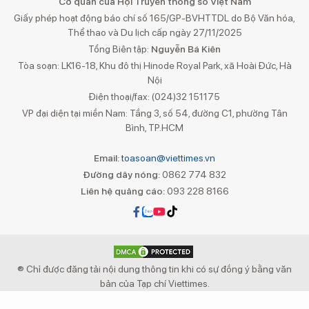
Cơ quan của Hội Truyền thông số Việt Nam
Giấy phép hoạt động báo chí số 165/GP-BVHTTDL do Bộ Văn hóa,
Thể thao và Du lịch cấp ngày 27/11/2025
Tổng Biên tập:
Nguyễn Bá Kiên
Tòa soạn: LK16-18, Khu đô thị Hinode Royal Park, xã Hoài Đức, Hà
Nội
Điện thoại/fax: (024)32 151175
VP đại diện tại miền Nam: Tầng 3, số 54, đường C1, phường Tân
Bình, TP.HCM
Email:
toasoan@viettimes.vn
Đường dây nóng:
0862 774 832
Liên hệ quảng cáo:
093 228 8166
® Chỉ được đăng tải nội dung thông tin khi có sự đồng ý bằng văn
bản của Tạp chí Viettimes.