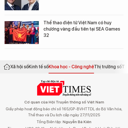
Thể thao điện tử Việt Nam có huy
chương vàng đầu tiên tại SEA Games
32
Xã hội số
Kinh tế số
Khoa học - Công nghệ
Thị trường số
Th
Cơ quan của Hội Truyền thông số Việt Nam
Giấy phép hoạt động báo chí số 165/GP-BVHTTDL do Bộ Văn hóa,
Thể thao và Du lịch cấp ngày 27/11/2025
Tổng Biên tập:
Nguyễn Bá Kiên