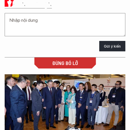
Ý KIẾN CỦA BẠN
Gửi ý kiến
ĐỪNG BỎ LỠ