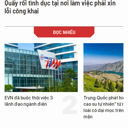
Quấy rối tình dục tại nơi làm việc phải xin
lỗi công khai
ĐỌC NHIỀU
Trung Quốc phát hiện “mỏ
Loạt dự án bất động 
cao su tự nhiên” từ một
Đà Nẵng sắp bị kiểm t
loài cỏ dại mọc trên đất
mặn