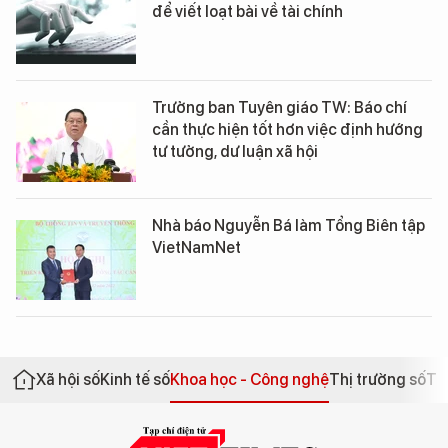
để viết loạt bài về tài chính
Trưởng ban Tuyên giáo TW: Báo chí
cần thực hiện tốt hơn việc định hướng
tư tưởng, dư luận xã hội
Nhà báo Nguyễn Bá làm Tổng Biên tập
VietNamNet
Xã hội số
Kinh tế số
Khoa học - Công nghệ
Thị trường số
Th