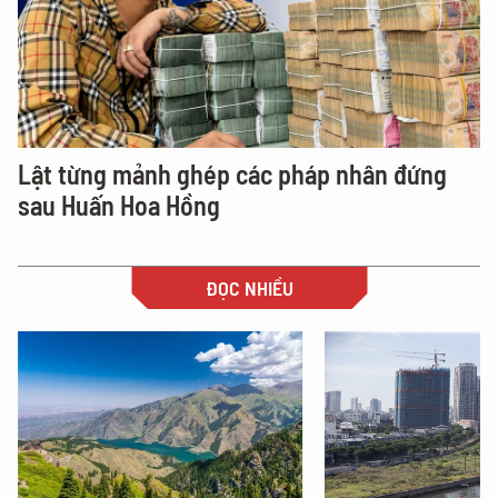
Lật từng mảnh ghép các pháp nhân đứng
sau Huấn Hoa Hồng
ĐỌC NHIỀU