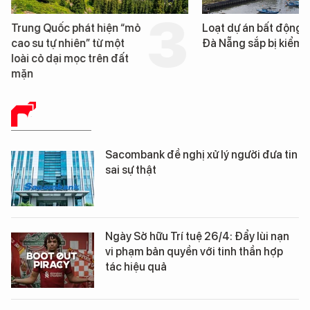
Trung Quốc phát hiện “mỏ
Loạt dự án bất động 
cao su tự nhiên” từ một
Đà Nẵng sắp bị kiểm t
loài cỏ dại mọc trên đất
mặn
BÁO CHÍ SỐ
Sacombank đề nghị xử lý người đưa tin
sai sự thật
Ngày Sở hữu Trí tuệ 26/4: Đẩy lùi nạn
vi phạm bản quyền với tinh thần hợp
tác hiệu quả