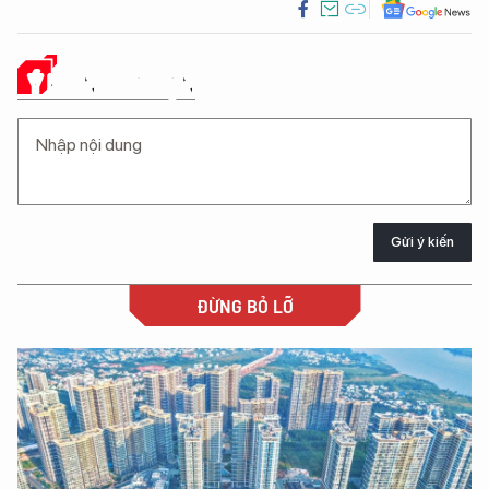
Ý KIẾN CỦA BẠN
Gửi ý kiến
ĐỪNG BỎ LỠ