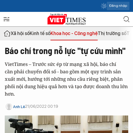
Đăng nhập
Xã hội số
Kinh tế số
Khoa học - Công nghệ
Thị trường số
Th
Báo chí trong nỗ lực "tự cứu mình"
VietTimes – Trước sức ép từ mạng xã hội, báo chí
cần phải chuyển đổi số - bao gồm một quy trình sản
xuất mới, hướng tới những nhu cầu riêng biệt, phân
phối nội dung hiệu quả hơn và tạo được doanh thu lớn
hơn.
21/06/2022 00:19
Anh Lê