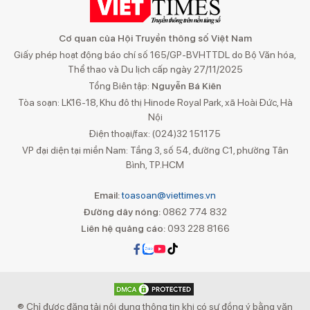
Cơ quan của Hội Truyền thông số Việt Nam
Giấy phép hoạt động báo chí số 165/GP-BVHTTDL do Bộ Văn hóa,
Thể thao và Du lịch cấp ngày 27/11/2025
Tổng Biên tập:
Nguyễn Bá Kiên
Tòa soạn: LK16-18, Khu đô thị Hinode Royal Park, xã Hoài Đức, Hà
Nội
Điện thoại/fax: (024)32 151175
VP đại diện tại miền Nam: Tầng 3, số 54, đường C1, phường Tân
Bình, TP.HCM
Email:
toasoan@viettimes.vn
Đường dây nóng:
0862 774 832
Liên hệ quảng cáo:
093 228 8166
® Chỉ được đăng tải nội dung thông tin khi có sự đồng ý bằng văn