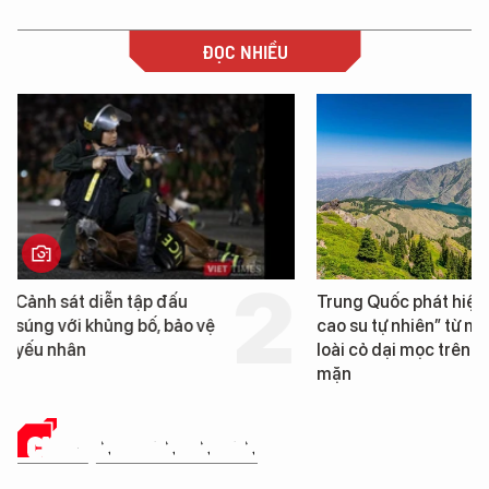
ĐỌC NHIỀU
Trung Quốc phát hiện “mỏ
Loạt dự án bất động 
cao su tự nhiên” từ một
Đà Nẵng sắp bị kiểm t
loài cỏ dại mọc trên đất
mặn
CHUYỆN DOANH NHÂN