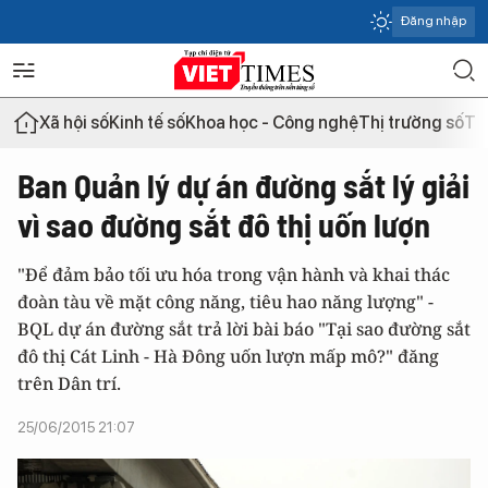
Đăng nhập
Xã hội số
Kinh tế số
Khoa học - Công nghệ
Thị trường số
Th
Ban Quản lý dự án đường sắt lý giải
vì sao đường sắt đô thị uốn lượn
"Để đảm bảo tối ưu hóa trong vận hành và khai thác
đoàn tàu về mặt công năng, tiêu hao năng lượng" -
BQL dự án đường sắt trả lời bài báo "Tại sao đường sắt
đô thị Cát Linh - Hà Đông uốn lượn mấp mô?" đăng
trên Dân trí.
25/06/2015 21:07