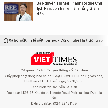
Bà Nguyễn Thị Mai Thanh rời ghế Chủ
tịch REE, con trai lên làm Tổng Giám
đốc
Xã hội số
Kinh tế số
Khoa học - Công nghệ
Thị trường số
Th
Cơ quan của Hội Truyền thông số Việt Nam
Giấy phép hoạt động báo chí số 165/GP-BVHTTDL do Bộ Văn hóa,
Thể thao và Du lịch cấp ngày 27/11/2025
Tổng Biên tập:
Nguyễn Bá Kiên
Tòa soạn: LK16-18, Khu đô thị Hinode Royal Park, xã Hoài Đức, Hà
Nội
Điện thoại/fax: (024)32 151175