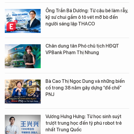
Ông Trần Bá Dương: Từ cậu bé làm rẫy,
kỹ sư chui gầm ô tô vét mỡ bò đến
người sáng lập THACO
Chân dung tân Phó chủ tịch HĐQT
VPBank Phạm Thị Nhung
Bà Cao Thị Ngọc Dung và những biến
cố trong 38 năm gây dựng “đế chế”
PNJ
Vương Hưng Hưng: Từ học sinh suýt
trượt trung học đến tỷ phú robot trẻ
nhất Trung Quốc