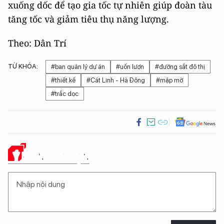
xuống dốc để tạo gia tốc tự nhiên giúp đoàn tàu
tăng tốc và giảm tiêu thụ năng lượng.
Theo: Dân Trí
TỪ KHÓA:
#ban quản lý dự án
#uốn lượn
#đường sắt đô thị
#thiết kế
#Cát Linh - Hà Đông
#mập mờ
#trắc dọc
Ý KIẾN CỦA BẠN