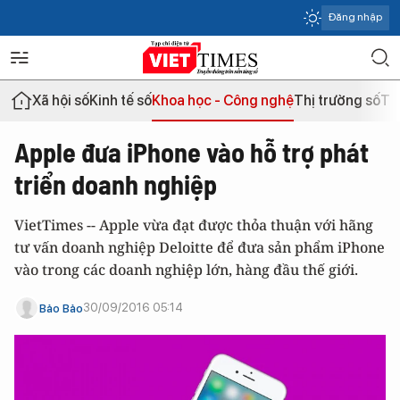
Đăng nhập
Xã hội số
Kinh tế số
Khoa học - Công nghệ
Thị trường số
Th
Apple đưa iPhone vào hỗ trợ phát
triển doanh nghiệp
VietTimes -- Apple vừa đạt được thỏa thuận với hãng
tư vấn doanh nghiệp Deloitte để đưa sản phẩm iPhone
vào trong các doanh nghiệp lớn, hàng đầu thế giới.
30/09/2016 05:14
Bảo Bảo