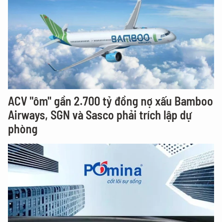
ACV "ôm" gần 2.700 tỷ đồng nợ xấu Bamboo
Airways, SGN và Sasco phải trích lập dự
phòng