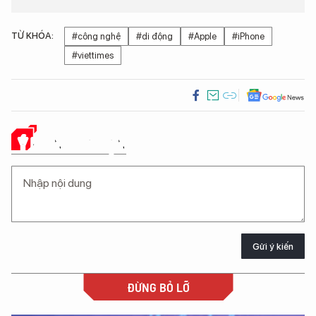
TỪ KHÓA:
#công nghệ
#di động
#Apple
#iPhone
#viettimes
Ý KIẾN CỦA BẠN
Gửi ý kiến
ĐỪNG BỎ LỠ