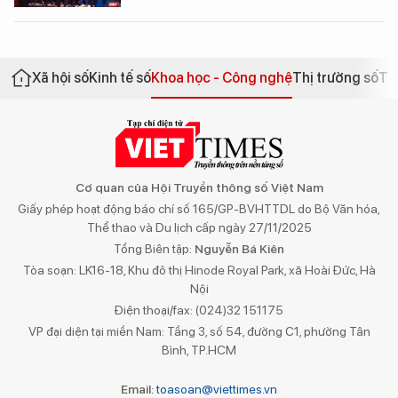
Xã hội số
Kinh tế số
Khoa học - Công nghệ
Thị trường số
Th
Cơ quan của Hội Truyền thông số Việt Nam
Giấy phép hoạt động báo chí số 165/GP-BVHTTDL do Bộ Văn hóa,
Thể thao và Du lịch cấp ngày 27/11/2025
Tổng Biên tập:
Nguyễn Bá Kiên
Tòa soạn: LK16-18, Khu đô thị Hinode Royal Park, xã Hoài Đức, Hà
Nội
Điện thoại/fax: (024)32 151175
VP đại diện tại miền Nam: Tầng 3, số 54, đường C1, phường Tân
Bình, TP.HCM
Email:
toasoan@viettimes.vn