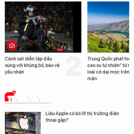
Trung Quốc phát hiện “mỏ
Loạt dự án bất động 
cao su tự nhiên” từ một
Đà Nẵng sắp bị kiểm t
loài cỏ dại mọc trên đất
mặn
TIN CÔNG NGHỆ
Liệu Apple có bỏ lỡ thị trường điện
thoại gập?