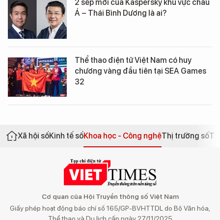
2 sếp mới của Kaspersky khu vực châu
Á – Thái Bình Dương là ai?
Thể thao điện tử Việt Nam có huy
chương vàng đầu tiên tại SEA Games
32
Xã hội số
Kinh tế số
Khoa học - Công nghệ
Thị trường số
Th
Cơ quan của Hội Truyền thông số Việt Nam
Giấy phép hoạt động báo chí số 165/GP-BVHTTDL do Bộ Văn hóa,
Thể thao và Du lịch cấp ngày 27/11/2025