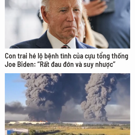
Con trai hé lộ bệnh tình của cựu tổng thống
Joe Biden: “Rất đau đớn và suy nhược”