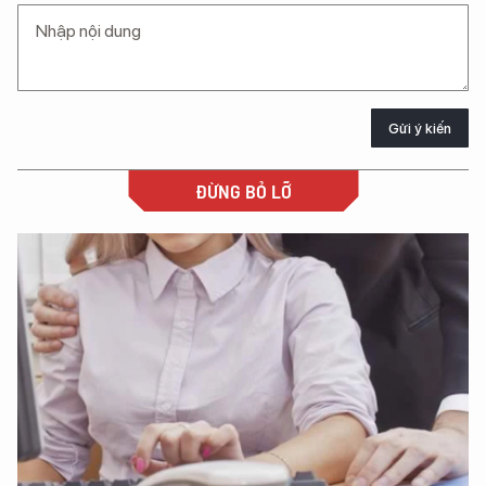
Gửi ý kiến
ĐỪNG BỎ LỠ