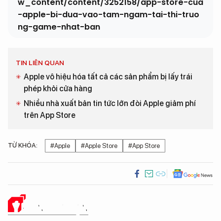
w_content/content/3252158/app-store-cua
-apple-bi-dua-vao-tam-ngam-tai-thi-truo
ng-game-nhat-ban
TIN LIÊN QUAN
Apple vô hiệu hóa tất cả các sản phẩm bị lấy trái
phép khỏi cửa hàng
Nhiều nhà xuất bản tin tức lớn đòi Apple giảm phí
trên App Store
TỪ KHÓA:
#Apple
#Apple Store
#App Store
Ý KIẾN CỦA BẠN