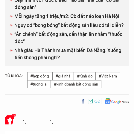
Giật mình với “độc chiêu” rao bán nhà của "cò bất
động sản"
Mỗi ngày tăng 1 triệu/m2: Cò đất náo loạn Hà Nội
Nguy cơ “bong bóng” bất động sản liệu có tái diễn?
“Ăn chênh” bất động sản, cẩn thận ăn nhầm “thuốc
độc”
Nhà giàu Hà Thành mua mặt biển Đà Nẵng: Xuống
tiền không phải nghĩ?
TỪ KHÓA:
#hợp đồng
#giá nhà
#Kinh do
#Việt Nam
#tương lai
#kinh doanh bất động sản
Ý KIẾN CỦA BẠN