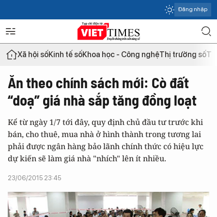
Đăng nhập
Xã hội số
Kinh tế số
Khoa học - Công nghệ
Thị trường số
Th
Ăn theo chính sách mới: Cò đất
“doạ” giá nhà sắp tăng đồng loạt
Kể từ ngày 1/7 tới đây, quy định chủ đầu tư trước khi
bán, cho thuê, mua nhà ở hình thành trong tương lai
phải được ngân hàng bảo lãnh chính thức có hiệu lực
dự kiến sẽ làm giá nhà "nhích" lên ít nhiều.
23/06/2015 23:45