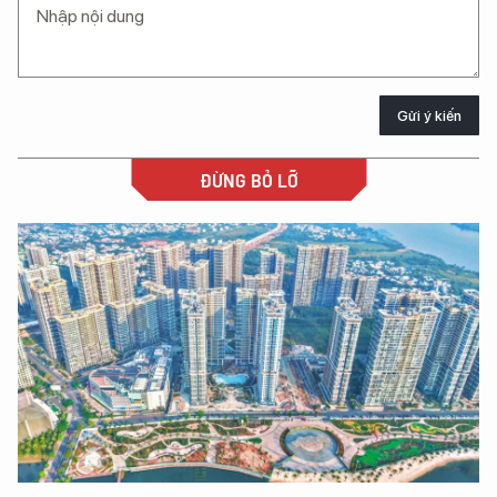
Gửi ý kiến
ĐỪNG BỎ LỠ