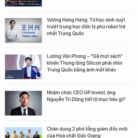
Vương Hưng Hưng: Từ học sinh suýt
trượt trung học đến tỷ phú robot trẻ
nhất Trung Quốc
Lương Văn Phong – "Gã mọt sách"
khiến Thung lũng Silicon phải nhìn
Trung Quốc bằng ánh mắt khác
Nhậm chức CEO GP.Invest, ông
Nguyễn Trí Dũng tiết lộ mục tiêu gì?
Chân dung 2 phó tổng giám đốc mới
của Hoá chất Đức Giang