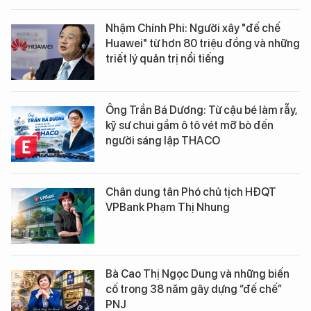
Nhậm Chính Phi: Người xây "đế chế
Huawei" từ hơn 80 triệu đồng và những
triết lý quản trị nổi tiếng
Ông Trần Bá Dương: Từ cậu bé làm rẫy,
kỹ sư chui gầm ô tô vét mỡ bò đến
người sáng lập THACO
Chân dung tân Phó chủ tịch HĐQT
VPBank Phạm Thị Nhung
Bà Cao Thị Ngọc Dung và những biến
cố trong 38 năm gây dựng “đế chế”
PNJ