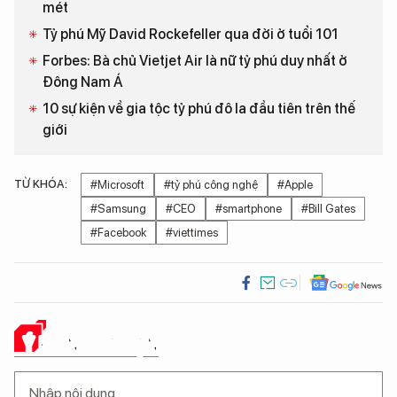
mét
Tỷ phú Mỹ David Rockefeller qua đời ở tuổi 101
Forbes: Bà chủ Vietjet Air là nữ tỷ phú duy nhất ở
Đông Nam Á
10 sự kiện về gia tộc tỷ phú đô la đầu tiên trên thế
giới
TỪ KHÓA:
#Microsoft
#tỷ phú công nghệ
#Apple
#Samsung
#CEO
#smartphone
#Bill Gates
#Facebook
#viettimes
Ý KIẾN CỦA BẠN