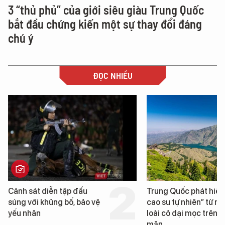
3 “thủ phủ” của giới siêu giàu Trung Quốc
bắt đầu chứng kiến một sự thay đổi đáng
chú ý
ĐỌC NHIỀU
Trung Quốc phát hiện “mỏ
Loạt dự án bất 
cao su tự nhiên” từ một
Đà Nẵng sắp bị 
loài cỏ dại mọc trên đất
mặn