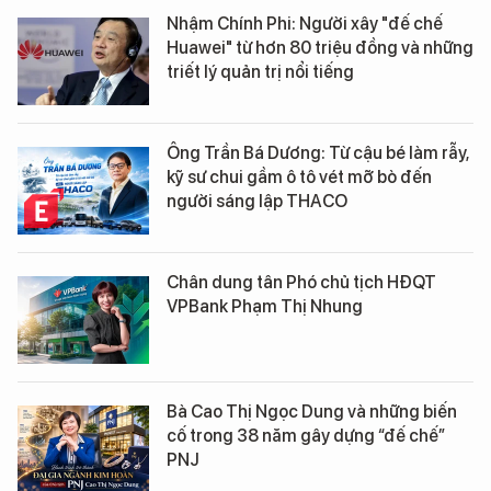
Nhậm Chính Phi: Người xây "đế chế
Huawei" từ hơn 80 triệu đồng và những
triết lý quản trị nổi tiếng
Ông Trần Bá Dương: Từ cậu bé làm rẫy,
kỹ sư chui gầm ô tô vét mỡ bò đến
người sáng lập THACO
Chân dung tân Phó chủ tịch HĐQT
VPBank Phạm Thị Nhung
Bà Cao Thị Ngọc Dung và những biến
cố trong 38 năm gây dựng “đế chế”
PNJ