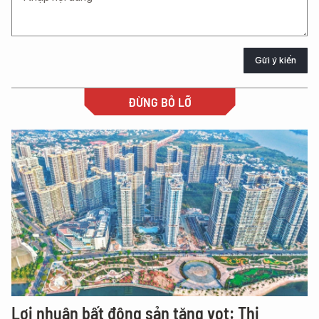
Gửi ý kiến
ĐỪNG BỎ LỠ
Lợi nhuận bất động sản tăng vọt: Thị