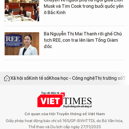
Musk và Tim Cook trong buổi quốc yến
ở Bắc Kinh
Bà Nguyễn Thị Mai Thanh rời ghế Chủ
tịch REE, con trai lên làm Tổng Giám
đốc
Xã hội số
Kinh tế số
Khoa học - Công nghệ
Thị trường số
Th
Cơ quan của Hội Truyền thông số Việt Nam
Giấy phép hoạt động báo chí số 165/GP-BVHTTDL do Bộ Văn hóa,
Thể thao và Du lịch cấp ngày 27/11/2025