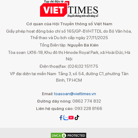
Cơ quan của Hội Truyền thông số Việt Nam
Giấy phép hoạt động báo chí số 165/GP-BVHTTDL do Bộ Văn hóa,
Thể thao và Du lịch cấp ngày 27/11/2025
Tổng Biên tập:
Nguyễn Bá Kiên
Tòa soạn: LK16-18, Khu đô thị Hinode Royal Park, xã Hoài Đức, Hà
Nội
Điện thoại/fax: (024)32 151175
VP đại diện tại miền Nam: Tầng 3, số 54, đường C1, phường Tân
Bình, TP.HCM
Email:
toasoan@viettimes.vn
Đường dây nóng:
0862 774 832
Liên hệ quảng cáo:
093 228 8166