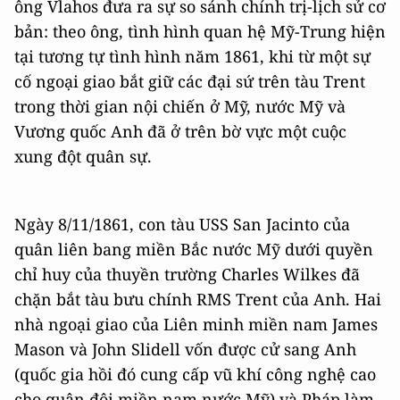
ông Vlahos đưa ra sự so sánh chính trị-lịch sử cơ
bản: theo ông, tình hình quan hệ Mỹ-Trung hiện
tại tương tự tình hình năm 1861, khi từ một sự
cố ngoại giao bắt giữ các đại sứ trên tàu Trent
trong thời gian nội chiến ở Mỹ, nước Mỹ và
Vương quốc Anh đã ở trên bờ vực một cuộc
xung đột quân sự.
Ngày 8/11/1861, con tàu USS San Jacinto của
quân liên bang miền Bắc nước Mỹ dưới quyền
chỉ huy của thuyền trường Charles Wilkes đã
chặn bắt tàu bưu chính RMS Trent của Anh. Hai
nhà ngoại giao của Liên minh miền nam James
Mason và John Slidell vốn được cử sang Anh
(quốc gia hồi đó cung cấp vũ khí công nghệ cao
cho quân đội miền nam nước Mỹ) và Pháp làm