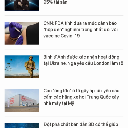
95% tài sản
CNN: FDA tính đưa ra mức cảnh báo
"hộp đen" nghiêm trọng nhất đối với
vaccine Covid-19
Binh sĩ Anh được xác nhận hoạt động
tại Ukraine, Nga yêu cầu London làm rõ
Các "ông lớn" ô tô gây áp lực, yêu cầu
cấm các hãng xe hơi Trung Quốc xây
nhà máy tại Mỹ
Đột phá chất bán dẫn 3D có thể giúp