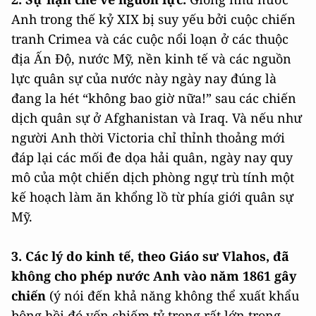
Anh trong thế kỷ XIX bị suy yếu bởi cuộc chiến
tranh Crimea và các cuộc nổi loạn ở các thuộc
địa Ấn Độ, nước Mỹ, nền kinh tế và các nguồn
lực quân sự của nước này ngày nay đúng là
đang la hét “không bao giờ nữa!” sau các chiến
dịch quân sự ở Afghanistan và Iraq. Và nếu như
người Anh thời Victoria chỉ thỉnh thoảng mới
đáp lại các mối đe dọa hải quân, ngày nay quy
mô của một chiến dịch phòng ngự trù tính một
kế hoạch làm ăn khổng lồ từ phía giới quân sự
Mỹ.
3. Các lý do kinh tế, theo Giáo sư Vlahos, đã
không cho phép nước Anh vào năm 1861 gây
chiến
(ý nói đến khả năng không thể xuất khẩu
bông hồi đó vốn chiếm tỷ trọng rất lớn trong