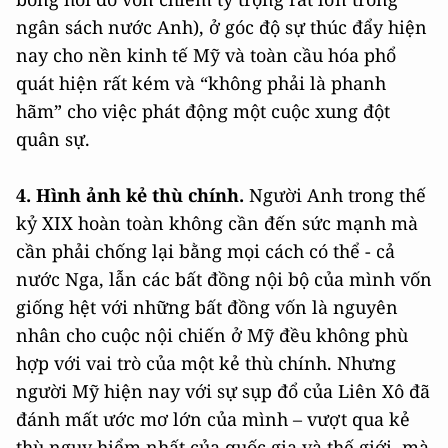
ngân sách nước Anh), ở góc độ sự thúc đẩy hiện
nay cho nền kinh tế Mỹ và toàn cầu hóa phổ
quát hiện rất kém và “không phải là phanh
hãm” cho việc phát động một cuộc xung đột
quân sự.
4. Hình ảnh kẻ thù chính.
Người Anh trong thế
kỷ XIX hoàn toàn không cần đến sức mạnh mà
cần phải chống lại bằng mọi cách có thể - cả
nước Nga, lẫn các bất đồng nội bộ của mình vốn
giống hệt với những bất đồng vốn là nguyên
nhân cho cuộc nội chiến ở Mỹ đều không phù
hợp với vai trò của một kẻ thù chính. Nhưng
người Mỹ hiện nay với sự sụp đổ của Liên Xô đã
đánh mất ước mơ lớn của mình – vượt qua kẻ
thù nguy hiểm nhất của quốc gia và thế giới, mà