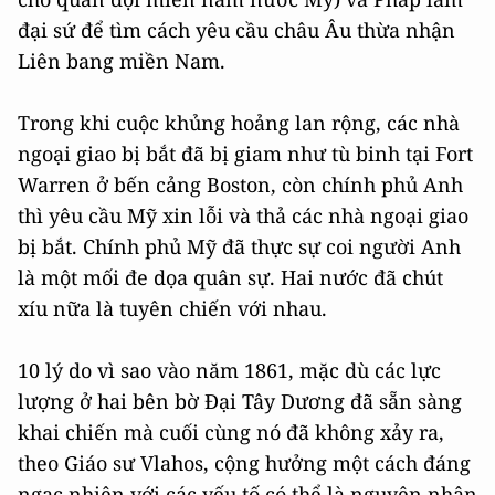
đại sứ để tìm cách yêu cầu châu Âu thừa nhận
Liên bang miền Nam.
Trong khi cuộc khủng hoảng lan rộng, các nhà
ngoại giao bị bắt đã bị giam như tù binh tại Fort
Warren ở bến cảng Boston, còn chính phủ Anh
thì yêu cầu Mỹ xin lỗi và thả các nhà ngoại giao
bị bắt. Chính phủ Mỹ đã thực sự coi người Anh
là một mối đe dọa quân sự. Hai nước đã chút
xíu nữa là tuyên chiến với nhau.
10 lý do vì sao vào năm 1861, mặc dù các lực
lượng ở hai bên bờ Đại Tây Dương đã sẵn sàng
khai chiến mà cuối cùng nó đã không xảy ra,
theo Giáo sư Vlahos, cộng hưởng một cách đáng
ngạc nhiên với các yếu tố có thể là nguyên nhân