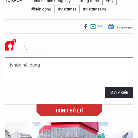
TỪ KHÓA:
#chiến tranh trung-mỹ
#trung quốc
#mỹ
#biển đông
#viettimes
#viettimes.vn
Ý KIẾN CỦA BẠN
Gửi ý kiến
ĐỪNG BỎ LỠ