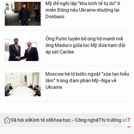
Mỹ đề nghị lập "khu kinh tế tự do" ở
miền Đông nếu Ukraine nhượng lại
Donbass
Ông Putin tuyên bố ủng hộ mạnh mẽ
ông Maduro giữa lúc Mỹ đưa hạm đội
áp sát Caribe
Moscow hé lộ bước ngoặt "xóa tan hiểu
lầm" trong đàm phán Mỹ–Nga về
Ukraine
Xã hội số
Kinh tế số
Khoa học - Công nghệ
Thị trường số
Th