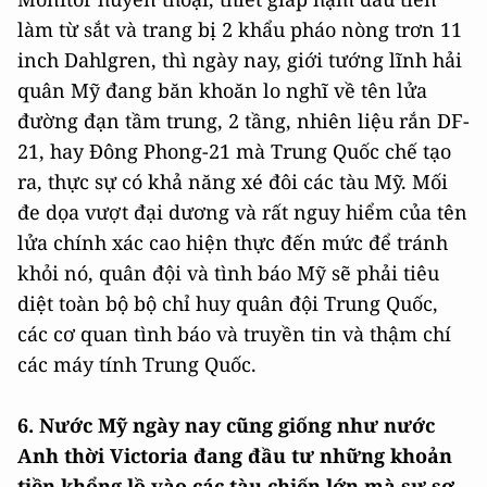
làm từ sắt và trang bị 2 khẩu pháo nòng trơn 11
inch Dahlgren, thì ngày nay, giới tướng lĩnh hải
quân Mỹ đang băn khoăn lo nghĩ về tên lửa
đường đạn tầm trung, 2 tầng, nhiên liệu rắn DF-
21, hay Đông Phong-21 mà Trung Quốc chế tạo
ra, thực sự có khả năng xé đôi các tàu Mỹ. Mối
đe dọa vượt đại dương và rất nguy hiểm của tên
lửa chính xác cao hiện thực đến mức để tránh
khỏi nó, quân đội và tình báo Mỹ sẽ phải tiêu
diệt toàn bộ bộ chỉ huy quân đội Trung Quốc,
các cơ quan tình báo và truyền tin và thậm chí
các máy tính Trung Quốc.
6. Nước Mỹ ngày nay cũng giống như nước
Anh thời Victoria đang đầu tư những khoản
tiền khổng lồ vào các tàu chiến lớn mà sự sơ