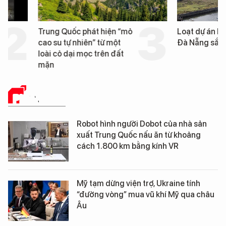
Trung Quốc phát hiện “mỏ
Loạt dự án bất động 
cao su tự nhiên” từ một
Đà Nẵng sắp bị kiểm t
loài cỏ dại mọc trên đất
mặn
PHÂN TÍCH
Robot hình người Dobot của nhà sản
xuất Trung Quốc nấu ăn từ khoảng
cách 1.800 km bằng kính VR
Mỹ tạm dừng viện trợ, Ukraine tính
“đường vòng” mua vũ khí Mỹ qua châu
Âu