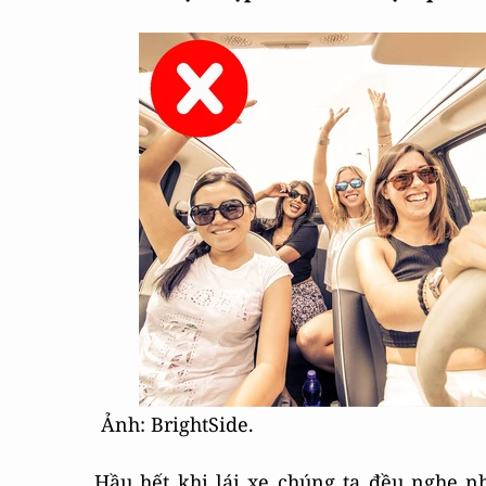
Ảnh: BrightSide.
Hầu hết khi lái xe chúng ta đều nghe n