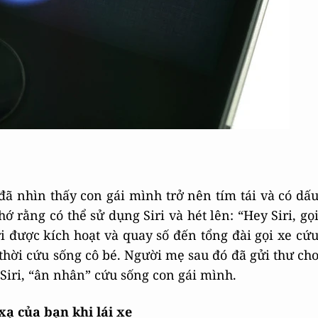
đã nhìn thấy con gái mình trở nên tím tái và có dấ
ớ rằng có thể sử dụng Siri và hét lên: “Hey Siri, gọ
ri được kích hoạt và quay số đến tổng đài gọi xe cứ
thời cứu sống cô bé. Người mẹ sau đó đã gửi thư ch
Siri, “ân nhân” cứu sống con gái mình.
ạ của bạn khi lái xe