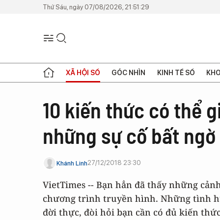
Thứ Sáu, ngày 07/08/2026, 21:51:29
XÃ HỘI SỐ
GÓC NHÌN
KINH TẾ SỐ
KHO
10 kiến thức có thể 
những sự cố bất ngờ
27/12/2018 23:30
Khánh Linh
VietTimes -- Bạn hẳn đã thấy những cảnh
chương trình truyền hình. Những tình h
đời thực, đòi hỏi bạn cần có đủ kiến thứ