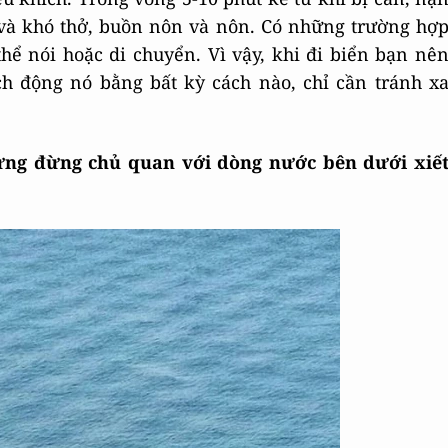
 và khó thở, buồn nôn và nôn. Có những trường hợ
hể nói hoặc di chuyển. Vì vậy, khi đi biển bạn nê
ch động nó bằng bất kỳ cách nào, chỉ cần tránh x
ưng đừng chủ quan với dòng nước bên dưới xiế