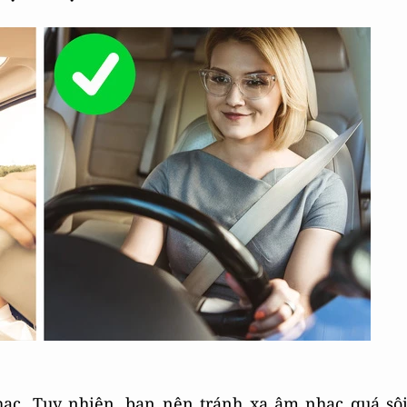
hạc. Tuy nhiên, bạn nên tránh xa âm nhạc quá sô