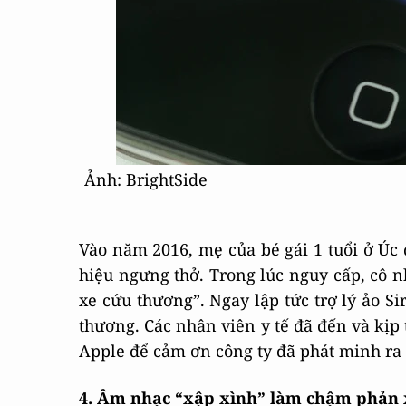
Ảnh: BrightSide
Vào năm 2016, mẹ của bé gái 1 tuổi ở Úc 
hiệu ngưng thở. Trong lúc nguy cấp, cô nh
xe cứu thương”. Ngay lập tức trợ lý ảo Si
thương. Các nhân viên y tế đã đến và kịp 
Apple để cảm ơn công ty đã phát minh ra 
4. Âm nhạc “xập xình” làm chậm phản x