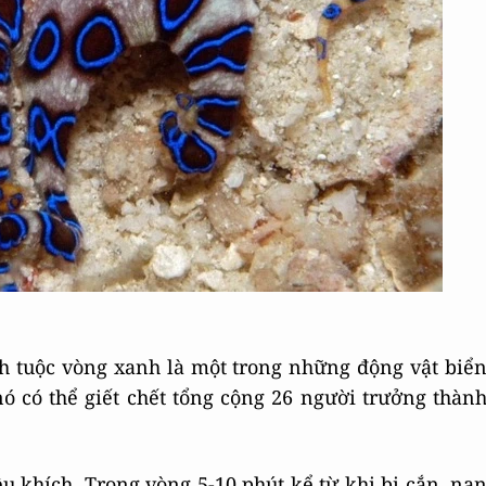
h tuộc vòng xanh là một trong những động vật biể
ó có thể giết chết tổng cộng 26 người trưởng thàn
u khích. Trong vòng 5-10 phút kể từ khi bị cắn, nạ