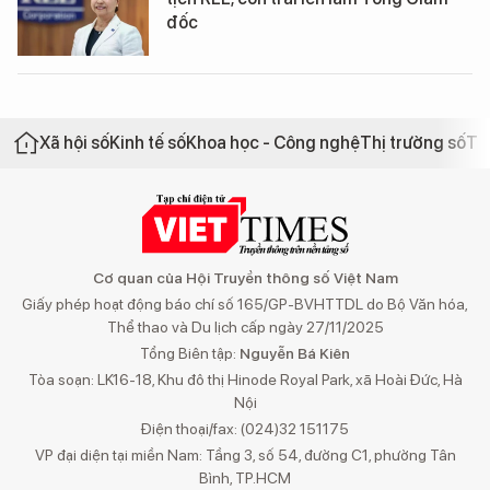
đốc
Xã hội số
Kinh tế số
Khoa học - Công nghệ
Thị trường số
Th
Cơ quan của Hội Truyền thông số Việt Nam
Giấy phép hoạt động báo chí số 165/GP-BVHTTDL do Bộ Văn hóa,
Thể thao và Du lịch cấp ngày 27/11/2025
Tổng Biên tập:
Nguyễn Bá Kiên
Tòa soạn: LK16-18, Khu đô thị Hinode Royal Park, xã Hoài Đức, Hà
Nội
Điện thoại/fax: (024)32 151175
VP đại diện tại miền Nam: Tầng 3, số 54, đường C1, phường Tân
Bình, TP.HCM