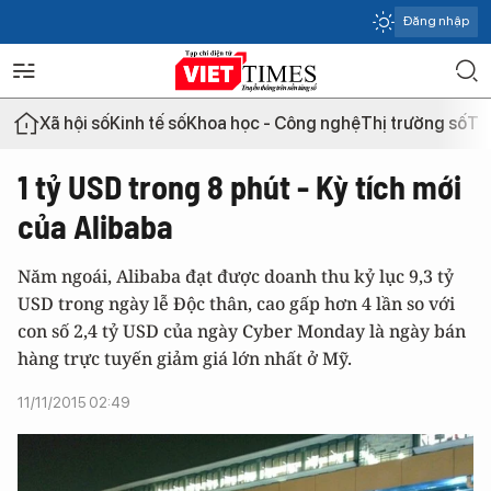
Đăng nhập
Xã hội số
Kinh tế số
Khoa học - Công nghệ
Thị trường số
Th
1 tỷ USD trong 8 phút - Kỳ tích mới
của Alibaba
Năm ngoái, Alibaba đạt được doanh thu kỷ lục 9,3 tỷ
USD trong ngày lễ Độc thân, cao gấp hơn 4 lần so với
con số 2,4 tỷ USD của ngày Cyber Monday là ngày bán
hàng trực tuyến giảm giá lớn nhất ở Mỹ.
11/11/2015 02:49