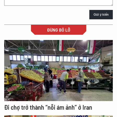
Gửi ý kiến
ĐỪNG BỎ LỠ
Đi chợ trở thành “nỗi ám ảnh” ở Iran