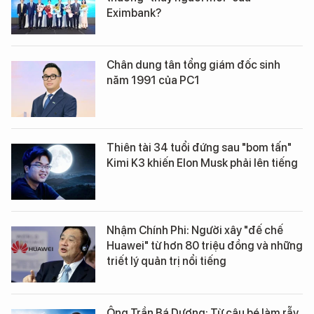
Eximbank?
Chân dung tân tổng giám đốc sinh
năm 1991 của PC1
Thiên tài 34 tuổi đứng sau "bom tấn"
Kimi K3 khiến Elon Musk phải lên tiếng
Nhậm Chính Phi: Người xây "đế chế
Huawei" từ hơn 80 triệu đồng và những
triết lý quản trị nổi tiếng
Ông Trần Bá Dương: Từ cậu bé làm rẫy,