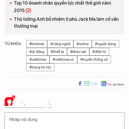
Top 10 doanh nhân quyền lực nhất thế giới năm
2015
Thủ tướng Anh bổ nhiệm tỉ phú Jack Ma làm cố vấn
thương mại
TỪ KHÓA:
#Internet
#công nghệ
#online
#người dùng
#di động
#thiết bị
#khảo sát
#điện tử
#viettimes
#viettimes.vn
#truyền thông số
#trang tin tức
Ý KIẾN CỦA BẠN