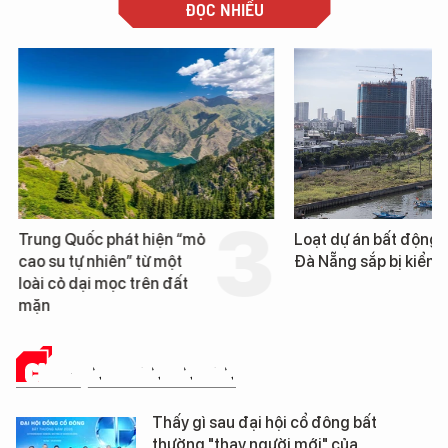
ĐỌC NHIỀU
Trung Quốc phát hiện “mỏ
Loạt dự án bất động 
cao su tự nhiên” từ một
Đà Nẵng sắp bị kiểm t
loài cỏ dại mọc trên đất
mặn
CHUYỆN DOANH NHÂN
Thấy gì sau đại hội cổ đông bất
thường "thay người mới" của