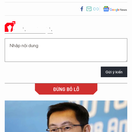
Ý KIẾN CỦA BẠN
Gửi ý kiến
ĐỪNG BỎ LỠ