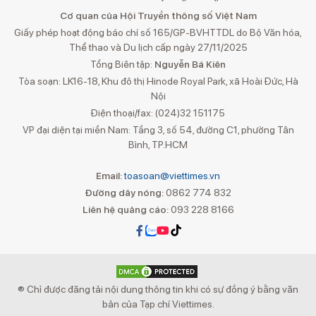
Cơ quan của Hội Truyền thông số Việt Nam
Giấy phép hoạt động báo chí số 165/GP-BVHTTDL do Bộ Văn hóa,
Thể thao và Du lịch cấp ngày 27/11/2025
Tổng Biên tập:
Nguyễn Bá Kiên
Tòa soạn: LK16-18, Khu đô thị Hinode Royal Park, xã Hoài Đức, Hà
Nội
Điện thoại/fax: (024)32 151175
VP đại diện tại miền Nam: Tầng 3, số 54, đường C1, phường Tân
Bình, TP.HCM
Email:
toasoan@viettimes.vn
Đường dây nóng:
0862 774 832
Liên hệ quảng cáo:
093 228 8166
® Chỉ được đăng tải nội dung thông tin khi có sự đồng ý bằng văn
bản của Tạp chí Viettimes.