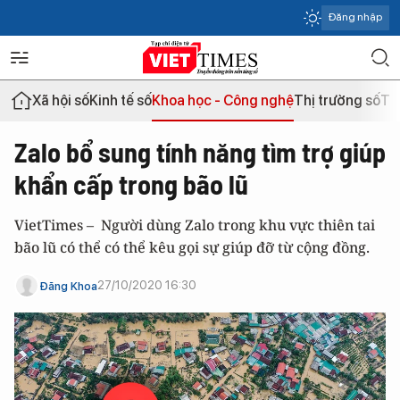
Đăng nhập
Xã hội số
Kinh tế số
Khoa học - Công nghệ
Thị trường số
Th
Zalo bổ sung tính năng tìm trợ giúp
khẩn cấp trong bão lũ
VietTimes – Người dùng Zalo trong khu vực thiên tai
bão lũ có thể có thể kêu gọi sự giúp đỡ từ cộng đồng.
27/10/2020 16:30
Đăng Khoa