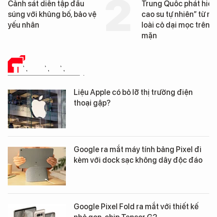
t diễn tập đấu
Trung Quốc phát hiện “mỏ
i khủng bố, bảo vệ
cao su tự nhiên” từ một
ân
loài cỏ dại mọc trên đất
mặn
TIN CÔNG NGHỆ
Liệu Apple có bỏ lỡ thị trường điện
thoại gập?
Google ra mắt máy tính bảng Pixel đi
kèm với dock sạc không dây độc đáo
Google Pixel Fold ra mắt với thiết kế