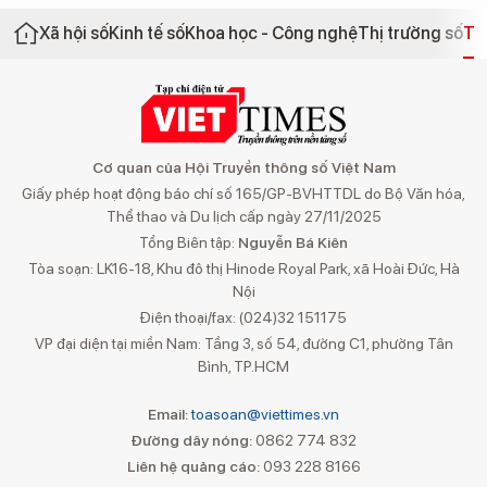
Xã hội số
Kinh tế số
Khoa học - Công nghệ
Thị trường số
Th
Cơ quan của Hội Truyền thông số Việt Nam
Giấy phép hoạt động báo chí số 165/GP-BVHTTDL do Bộ Văn hóa,
Thể thao và Du lịch cấp ngày 27/11/2025
Tổng Biên tập:
Nguyễn Bá Kiên
Tòa soạn: LK16-18, Khu đô thị Hinode Royal Park, xã Hoài Đức, Hà
Nội
Điện thoại/fax: (024)32 151175
VP đại diện tại miền Nam: Tầng 3, số 54, đường C1, phường Tân
Bình, TP.HCM
Email:
toasoan@viettimes.vn
Đường dây nóng:
0862 774 832
Liên hệ quảng cáo:
093 228 8166