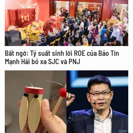
Bất ngờ: Tỷ suất sinh lời ROE của Bảo Tín
Mạnh Hải bỏ xa SJC và PNJ