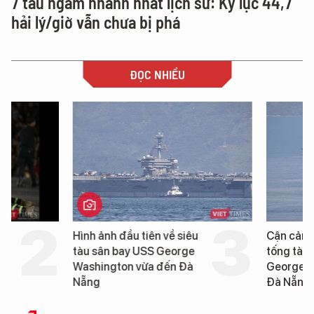
7 tàu ngầm nhanh nhất lịch sử: Kỷ lục 44,7
hải lý/giờ vẫn chưa bị phá
ĐỌC NHIỀU
Hình ảnh đầu tiên về siêu
Cận cảnh chiến hạm 
tàu sân bay USS George
tống tàu sân bay USS
Washington vừa đến Đà
George Washington 
Nẵng
Đà Nẵng