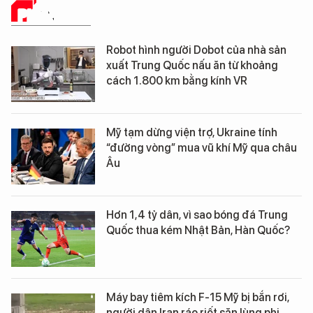
PHÂN TÍCH
Robot hình người Dobot của nhà sản
xuất Trung Quốc nấu ăn từ khoảng
cách 1.800 km bằng kính VR
Mỹ tạm dừng viện trợ, Ukraine tính
“đường vòng” mua vũ khí Mỹ qua châu
Âu
Hơn 1,4 tỷ dân, vì sao bóng đá Trung
Quốc thua kém Nhật Bản, Hàn Quốc?
Máy bay tiêm kích F-15 Mỹ bị bắn rơi,
người dân Iran ráo riết săn lùng phi