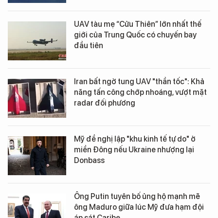
UAV tàu mẹ “Cửu Thiên” lớn nhất thế
giới của Trung Quốc có chuyến bay
đầu tiên
Iran bất ngờ tung UAV "thần tốc": Khả
năng tấn công chớp nhoáng, vượt mặt
radar đối phương
Mỹ đề nghị lập "khu kinh tế tự do" ở
miền Đông nếu Ukraine nhượng lại
Donbass
Ông Putin tuyên bố ủng hộ mạnh mẽ
ông Maduro giữa lúc Mỹ đưa hạm đội
áp sát Caribe