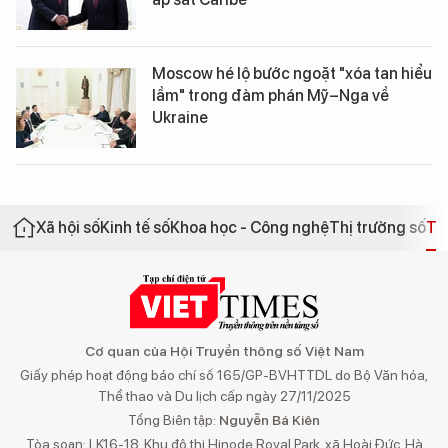
Moscow hé lộ bước ngoặt "xóa tan hiểu
lầm" trong đàm phán Mỹ–Nga về
Ukraine
Xã hội số
Kinh tế số
Khoa học - Công nghệ
Thị trường số
Th
Cơ quan của Hội Truyền thông số Việt Nam
Giấy phép hoạt động báo chí số 165/GP-BVHTTDL do Bộ Văn hóa,
Thể thao và Du lịch cấp ngày 27/11/2025
Tổng Biên tập:
Nguyễn Bá Kiên
Tòa soạn: LK16-18, Khu đô thị Hinode Royal Park, xã Hoài Đức, Hà