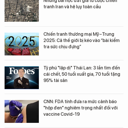
Những bài học đắt giá từ cuộc chiến
tranh Iran và hệ lụy toàn cầu
Chiến tranh thương mại Mỹ–Trung
2025: Cả thế giới bị kéo vào “bài kiểm
tra sức chịu đựng”
Tỷ phú "lập dị" Thái Lan: 3 lần tìm đến
cái chết, 50 tuổi xuất gia, 70 tuổi tặng
95% tài sản
CNN: FDA tính đưa ra mức cảnh báo
"hộp đen" nghiêm trọng nhất đối với
vaccine Covid-19