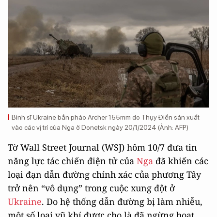
Binh sĩ Ukraine bắn pháo Archer 155mm do Thụy Điển sản xuất
vào các vị trí của Nga ở Donetsk ngày 20/1/2024 (Ảnh: AFP)
Tờ Wall Street Journal (WSJ) hôm 10/7 đưa tin
năng lực tác chiến điện tử của
Nga
đã khiến các
loại đạn dẫn đường chính xác của phương Tây
trở nên “vô dụng” trong cuộc xung đột ở
Ukraine
. Do hệ thống dẫn đường bị làm nhiễu,
một số loại vũ khí được cho là đã ngừng hoạt