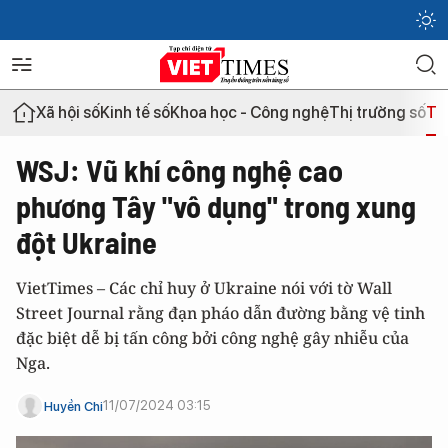
Xã hội số
Kinh tế số
Khoa học - Công nghệ
Thị trường số
Th
WSJ: Vũ khí công nghệ cao
phương Tây "vô dụng" trong xung
đột Ukraine
VietTimes – Các chỉ huy ở Ukraine nói với tờ Wall
Street Journal rằng đạn pháo dẫn đường bằng vệ tinh
đặc biệt dễ bị tấn công bởi công nghệ gây nhiễu của
Nga.
11/07/2024 03:15
Huyền Chi