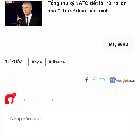
Tổng thư ký NATO tiết lộ "rủi ro lớn
nhất" đối với khối liên minh
RT, WSJ
TỪ KHÓA:
#Nga
#Ukraine
Ý KIẾN CỦA BẠN