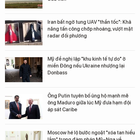
Iran bất ngờ tung UAV "thần tốc": Khả
năng tấn công chớp nhoáng, vượt mặt
radar đối phương
Mỹ đề nghị lập "khu kinh tế tự do" ở
miền Đông nếu Ukraine nhượng lại
Donbass
Ông Putin tuyên bố ủng hộ mạnh mẽ
ông Maduro giữa lúc Mỹ đưa hạm đội
áp sát Caribe
Moscow hé lộ bước ngoặt "xóa tan hiểu
lầm" trong đàm phán Mỹ–Nga về