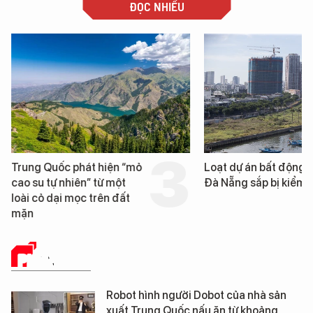
ĐỌC NHIỀU
Trung Quốc phát hiện “mỏ
Loạt dự án bất động 
cao su tự nhiên” từ một
Đà Nẵng sắp bị kiểm t
loài cỏ dại mọc trên đất
mặn
PHÂN TÍCH
Robot hình người Dobot của nhà sản
xuất Trung Quốc nấu ăn từ khoảng