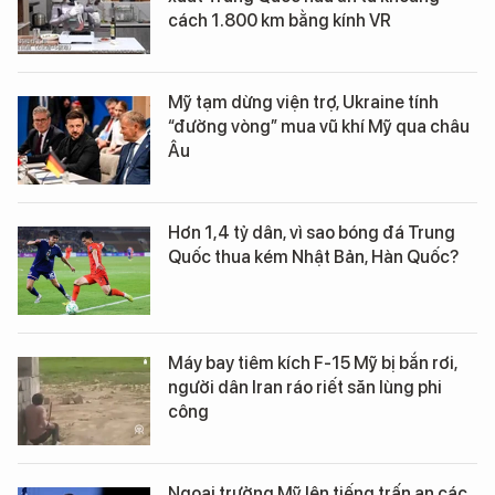
cách 1.800 km bằng kính VR
Mỹ tạm dừng viện trợ, Ukraine tính
“đường vòng” mua vũ khí Mỹ qua châu
Âu
Hơn 1,4 tỷ dân, vì sao bóng đá Trung
Quốc thua kém Nhật Bản, Hàn Quốc?
Máy bay tiêm kích F-15 Mỹ bị bắn rơi,
người dân Iran ráo riết săn lùng phi
công
Ngoại trưởng Mỹ lên tiếng trấn an các