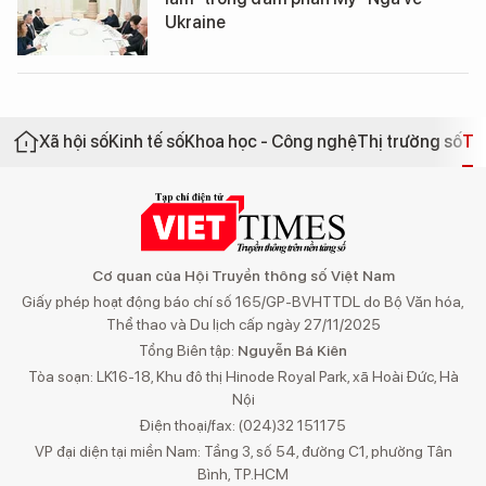
Ukraine
Xã hội số
Kinh tế số
Khoa học - Công nghệ
Thị trường số
Th
Cơ quan của Hội Truyền thông số Việt Nam
Giấy phép hoạt động báo chí số 165/GP-BVHTTDL do Bộ Văn hóa,
Thể thao và Du lịch cấp ngày 27/11/2025
Tổng Biên tập:
Nguyễn Bá Kiên
Tòa soạn: LK16-18, Khu đô thị Hinode Royal Park, xã Hoài Đức, Hà
Nội
Điện thoại/fax: (024)32 151175
VP đại diện tại miền Nam: Tầng 3, số 54, đường C1, phường Tân
Bình, TP.HCM