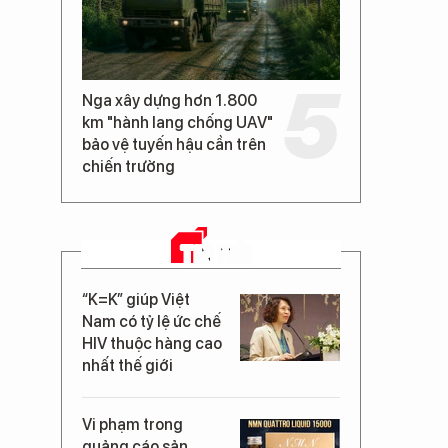
Nga xây dựng hơn 1.800
km "hành lang chống UAV"
bảo vệ tuyến hậu cần trên
chiến trường
TIN MỚI
“K=K” giúp Việt
Nam có tỷ lệ ức chế
HIV thuộc hàng cao
nhất thế giới
Vi phạm trong
quảng cáo sản