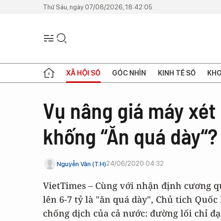
Thứ Sáu, ngày 07/08/2026, 18:42:05
XÃ HỘI SỐ
GÓC NHÌN
KINH TẾ SỐ
KHO
Vụ nâng giá máy xét
khống “Ăn quá dày“?
24/06/2020 04:32
Nguyễn Văn (T.H)
VietTimes – Cùng với nhận định cương q
lên 6-7 tỷ là "ăn quá dày", Chủ tich Quố
chống dịch của cả nước: đường lối chỉ đ