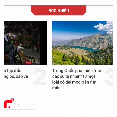
ĐỌC NHIỀU
Trung Quốc phát hiện “mỏ
Loạt dự án bất động 
cao su tự nhiên” từ một
Đà Nẵng sắp bị kiểm t
loài cỏ dại mọc trên đất
mặn
PHÂN TÍCH