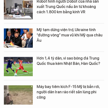
Robot hình người Dobot của nhà sản
xuất Trung Quốc nấu ăn từ khoảng
cách 1.800 km bằng kính VR
Mỹ tạm dừng viện trợ, Ukraine tính
“đường vòng” mua vũ khí Mỹ qua châu
Âu
Hơn 1,4 tỷ dân, vì sao bóng đá Trung
Quốc thua kém Nhật Bản, Hàn Quốc?
Máy bay tiêm kích F-15 Mỹ bị bắn rơi,
người dân Iran ráo riết săn lùng phi
công