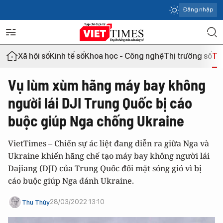
Đăng nhập
Xã hội số
Kinh tế số
Khoa học - Công nghệ
Thị trường số
Th
Vụ lùm xùm hãng máy bay không
người lái DJI Trung Quốc bị cáo
buộc giúp Nga chống Ukraine
VietTimes – Chiến sự ác liệt đang diễn ra giữa Nga và
Ukraine khiến hãng chế tạo máy bay không người lái
Dajiang (DJI) của Trung Quốc đối mặt sóng gió vì bị
cáo buộc giúp Nga đánh Ukraine.
28/03/2022 13:10
Thu Thủy