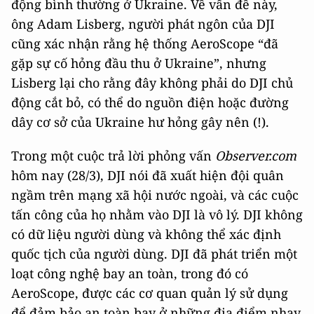
động bình thường ở Ukraine. Về vấn đề này,
ông Adam Lisberg, người phát ngôn của DJI
cũng xác nhận rằng hệ thống AeroScope “đã
gặp sự cố hỏng đầu thu ở Ukraine”, nhưng
Lisberg lại cho rằng đây không phải do DJI chủ
động cắt bỏ, có thể do nguồn điện hoặc đường
dây cơ sở của Ukraine hư hỏng gây nên (!).
Trong một cuộc trả lời phỏng vấn
Observer.com
hôm nay (28/3), DJI nói đã xuất hiện đội quân
ngầm trên mạng xã hội nước ngoài, và các cuộc
tấn công của họ nhằm vào DJI là vô lý. DJI không
có dữ liệu người dùng và không thể xác định
quốc tịch của người dùng. DJI đã phát triển một
loạt công nghệ bay an toàn, trong đó có
AeroScope, được các cơ quan quản lý sử dụng
để đảm bảo an toàn bay ở những địa điểm nhạy