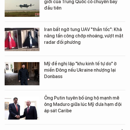
giới của Trung Quốc có chuyến bay
đầu tiên
Iran bất ngờ tung UAV "thần tốc": Khả
năng tấn công chớp nhoáng, vượt mặt
radar đối phương
Mỹ đề nghị lập "khu kinh tế tự do" ở
miền Đông nếu Ukraine nhượng lại
Donbass
Ông Putin tuyên bố ủng hộ mạnh mẽ
ông Maduro giữa lúc Mỹ đưa hạm đội
áp sát Caribe