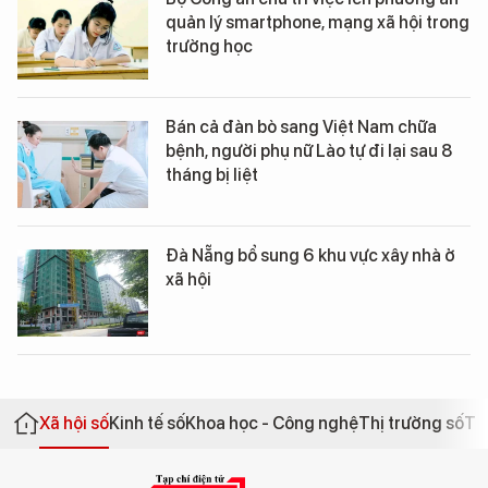
quản lý smartphone, mạng xã hội trong
trường học
Bán cả đàn bò sang Việt Nam chữa
bệnh, người phụ nữ Lào tự đi lại sau 8
tháng bị liệt
Đà Nẵng bổ sung 6 khu vực xây nhà ở
xã hội
Xã hội số
Kinh tế số
Khoa học - Công nghệ
Thị trường số
Th