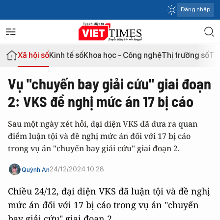
Đăng nhập
Xã hội số
Kinh tế số
Khoa học - Công nghệ
Thị trường số
Th
Vụ "chuyến bay giải cứu" giai đoạn
2: VKS đề nghị mức án 17 bị cáo
Sau một ngày xét hỏi, đại diện VKS đã đưa ra quan
điểm luận tội và đề nghị mức án đối với 17 bị cáo
trong vụ án "chuyến bay giải cứu" giai đoạn 2.
24/12/2024 10:28
Quỳnh An
Chiều 24/12, đại diện VKS đã luận tội và đề nghị
mức án đối với 17 bị cáo trong vụ án "chuyến
bay giải cứu" giai đoạn 2.