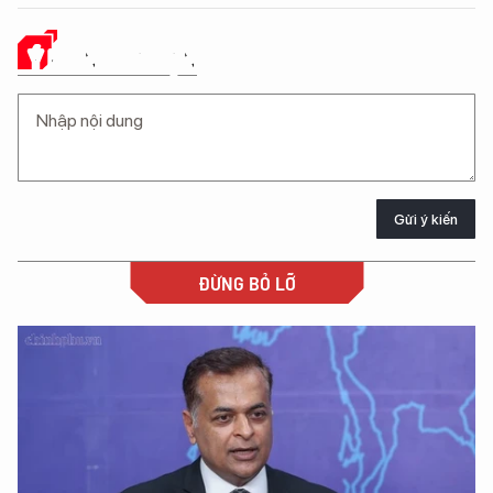
Ý KIẾN CỦA BẠN
Gửi ý kiến
ĐỪNG BỎ LỠ