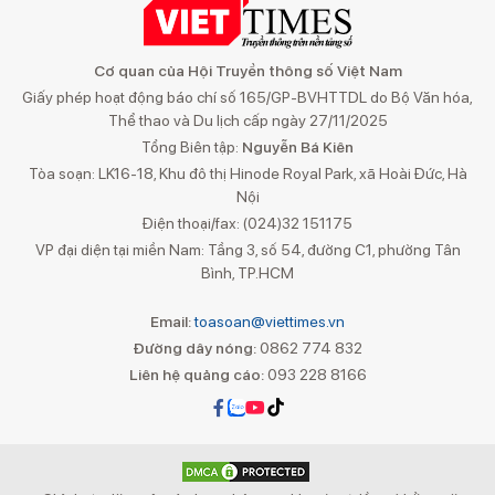
Cơ quan của Hội Truyền thông số Việt Nam
Giấy phép hoạt động báo chí số 165/GP-BVHTTDL do Bộ Văn hóa,
Thể thao và Du lịch cấp ngày 27/11/2025
Tổng Biên tập:
Nguyễn Bá Kiên
Tòa soạn: LK16-18, Khu đô thị Hinode Royal Park, xã Hoài Đức, Hà
Nội
Điện thoại/fax: (024)32 151175
VP đại diện tại miền Nam: Tầng 3, số 54, đường C1, phường Tân
Bình, TP.HCM
Email:
toasoan@viettimes.vn
Đường dây nóng:
0862 774 832
Liên hệ quảng cáo:
093 228 8166