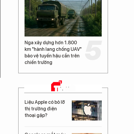
Nga xây dựng hơn 1.800
km "hành lang chống UAV"
bảo vệ tuyến hậu cần trên
chiến trường
TIN MỚI
Liệu Apple có bỏ lỡ
thị trường điện
thoại gập?