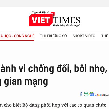
A HỌC - CÔNG NGHỆ
THỊ TRƯỜNG SỐ
SHORT VIDEO
THẾ 
ành vi chống đối, bôi nhọ,
g gian mạng
m cho biết Bộ đang phối hợp với các cơ quan chức