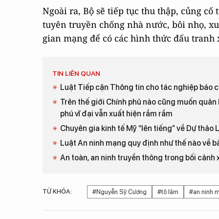
Ngoài ra, Bộ sẽ tiếp tục thu thập, củng cố
tuyên truyền chống nhà nước, bôi nhọ, x
gian mạng để có các hình thức đấu tranh x
TIN LIÊN QUAN
Luật Tiếp cận Thông tin cho tác nghiệp báo c
Trên thế giới Chính phủ nào cũng muốn quản 
phú vĩ đại vẫn xuất hiện rầm rầm
Chuyên gia kinh tế Mỹ “lên tiếng” về Dự thảo
Luật An ninh mạng quy định như thế nào về b
An toàn, an ninh truyền thông trong bối cảnh x
TỪ KHÓA:
#Nguyễn Sỹ Cương
#tô lâm
#an ninh m