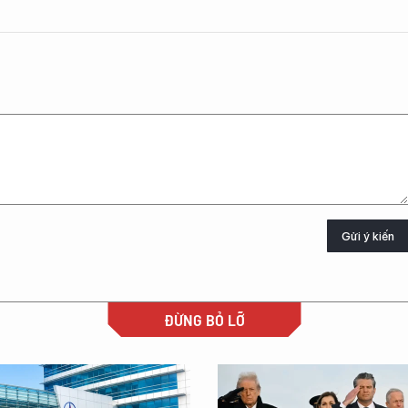
Gửi ý kiến
ĐỪNG BỎ LỠ