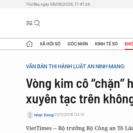
Thứ Bảy, ngày 08/08/2026, 17:41:24
XÃ HỘI SỐ
GÓC NHÌN
KINH TẾ SỐ
KHO
VĂN BẢN THI HÀNH LUẬT AN NINH MẠNG:
Vòng kim cô “chặn” h
xuyên tạc trên khôn
01/11/2018 04:31
Nhật Đông
VietTimes -- Bộ trưởng Bộ Công an Tô Lâ