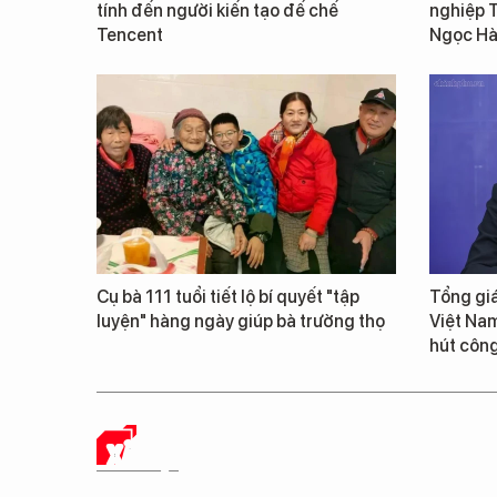
tính đến người kiến tạo đế chế
nghiệp 
Tencent
Ngọc Hà 
Cụ bà 111 tuổi tiết lộ bí quyết "tập
Tổng giá
luyện" hàng ngày giúp bà trường thọ
Việt Nam
hút công
XÃ HỘI