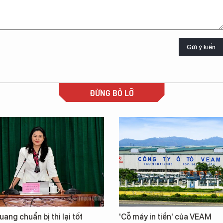
Gửi ý kiến
ĐỪNG BỎ LỠ
ang chuẩn bị thi lại tốt
'Cỗ máy in tiền' của VEAM