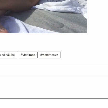
c cô cầu bại
#viettimes
#viettimes.vn