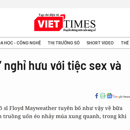
A HỌC - CÔNG NGHỆ
THỊ TRƯỜNG SỐ
SHORT VIDEO
THẾ 
” nghỉ hưu với tiệc sex và
võ sĩ Floyd Mayweather tuyên bố như vậy về bữa
ần truồng uốn éo nhảy múa xung quanh, trong khi