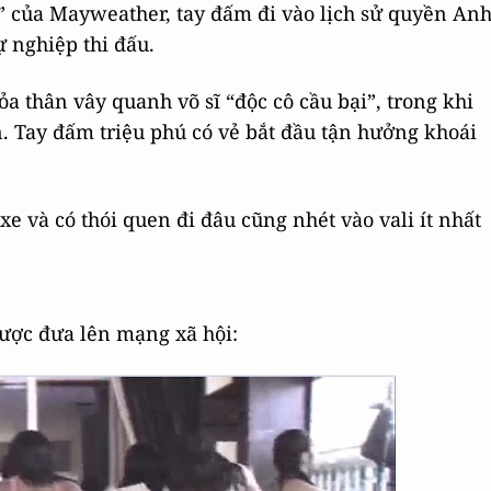
g” của Mayweather, tay đấm đi vào lịch sử quyền An
ự nghiệp thi đấu.
ỏa thân vây quanh võ sĩ “độc cô cầu bại”, trong khi
. Tay đấm triệu phú có vẻ bắt đầu tận hưởng khoái
xe và có thói quen đi đâu cũng nhét vào vali ít nhất
được đưa lên mạng xã hội: