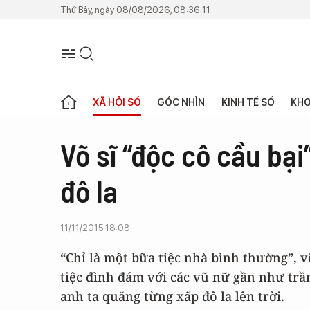
Thứ Bảy, ngày 08/08/2026, 08:36:11
XÃ HỘI SỐ
GÓC NHÌN
KINH TẾ SỐ
KHO
Võ sĩ “độc cô cầu bại
đô la
11/11/2015 18:08
“Chỉ là một bữa tiệc nhà bình thường”, 
tiệc đình đám với các vũ nữ gần như tr
anh ta quăng từng xấp đô la lên trời.