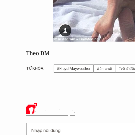
Theo DM
TỪ KHÓA:
#Floyd Mayweather
#ăn chơi
#võ sĩ độ
Ý KIẾN CỦA BẠN