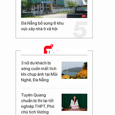
Đà Nẵng bổ sung 6 khu
vực xây nhà ở xã hội
TIN MỚI
3 nữ du khách bị
sóng cuốn mất tích
khi chụp ảnh tại Mũi
Nghê, Đà Nẵng
Tuyên Quang
chuẩn bị thi lại tốt
nghiệp THPT, Phó
chủ tịch Vương