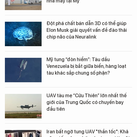
nhà máy tại Mỹ
Đột phá chất bán dẫn 3D có thể giúp
Elon Musk giải quyết vấn đề đào thải
chip não của Neuralink
Mỹ tung “đòn hiểm”: Tàu dầu
Venezuela bị bắt giữa biển, hàng loạt
tàu khác sắp chung số phận?
UAV tàu mẹ “Cửu Thiên” lớn nhất thế
giới của Trung Quốc có chuyến bay
đầu tiên
Iran bất ngờ tung UAV "thần tốc": Khả