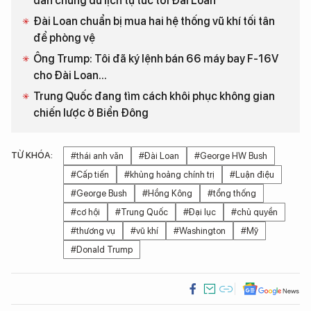
dân chúng du lịch tự túc tới Đài Loan
Đài Loan chuẩn bị mua hai hệ thống vũ khí tối tân
để phòng vệ
Ông Trump: Tôi đã ký lệnh bán 66 máy bay F-16V
cho Đài Loan...
Trung Quốc đang tìm cách khôi phục không gian
chiến lược ở Biển Đông
TỪ KHÓA:
#thái anh văn
#Đài Loan
#George HW Bush
#Cấp tiến
#khủng hoảng chính trị
#Luận điệu
#George Bush
#Hồng Kông
#tổng thống
#cơ hội
#Trung Quốc
#Đại lục
#chủ quyền
#thương vụ
#vũ khí
#Washington
#Mỹ
#Donald Trump