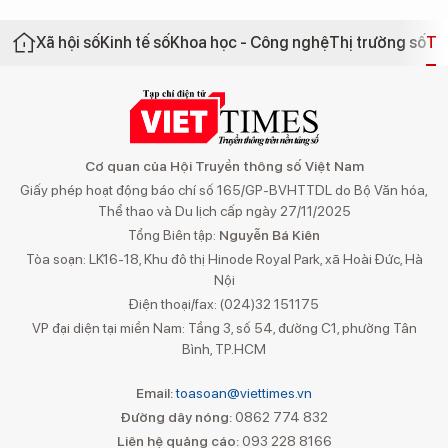
Xã hội số
Kinh tế số
Khoa học - Công nghệ
Thị trường số
Th
Cơ quan của Hội Truyền thông số Việt Nam
Giấy phép hoạt động báo chí số 165/GP-BVHTTDL do Bộ Văn hóa,
Thể thao và Du lịch cấp ngày 27/11/2025
Tổng Biên tập:
Nguyễn Bá Kiên
Tòa soạn: LK16-18, Khu đô thị Hinode Royal Park, xã Hoài Đức, Hà
Nội
Điện thoại/fax: (024)32 151175
VP đại diện tại miền Nam: Tầng 3, số 54, đường C1, phường Tân
Bình, TP.HCM
Email:
toasoan@viettimes.vn
Đường dây nóng:
0862 774 832
Liên hệ quảng cáo:
093 228 8166