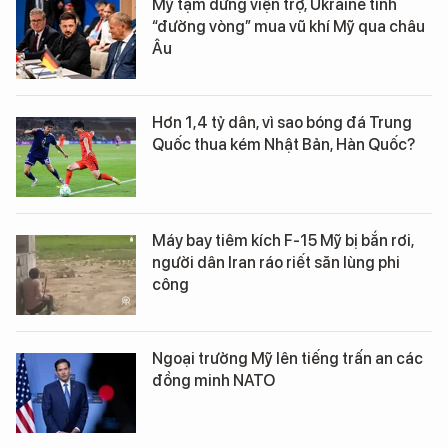
Mỹ tạm dừng viện trợ, Ukraine tính
“đường vòng” mua vũ khí Mỹ qua châu
Âu
Hơn 1,4 tỷ dân, vì sao bóng đá Trung
Quốc thua kém Nhật Bản, Hàn Quốc?
Máy bay tiêm kích F-15 Mỹ bị bắn rơi,
người dân Iran ráo riết săn lùng phi
công
Ngoại trưởng Mỹ lên tiếng trấn an các
đồng minh NATO