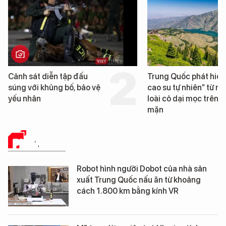
ảnh sát diễn tập đấu
Trung Quốc phát hiện “m
úng với khủng bố, bảo vệ
cao su tự nhiên” từ một
ếu nhân
loài cỏ dại mọc trên đất
mặn
PHÂN TÍCH
Robot hình người Dobot của nhà sản
xuất Trung Quốc nấu ăn từ khoảng
cách 1.800 km bằng kính VR