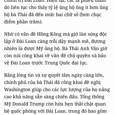
chính trị Đài Loan. Hiện tại, các lá phiếu thăm
dò liên tục cho thấy tỷ lệ ủng hộ ông ít hơn ủng
hộ bà Thái đã đến mức hai chữ số (hơn chục
điểm phần trăm).
Nhờ có vấn đề Hồng Kông mà giờ làn sóng độc
lập ở Đài Loan càng trỗi dậy mạnh mẽ, đương
nhiên là được Mỹ ủng hộ. Bà Thái Anh Văn giờ
còn nói công khai về vấn đề chủ quyền và bảo
vệ Đài Loan trước Trung Quốc đại lục.
Bằng lòng tin và sự quyết tâm ngày càng lớn,
chính phủ của bà Thái đã công khai đề nghị
Washington giúp cho các lực lượng của họ nâng
cao khả năng sẵn sàng chiến đấu. Tổng thống
Mỹ Donald Trump còn hứa hẹn thắt chặt quan
hệ quốc phòng với Đài Loan, trong đó bao gồm