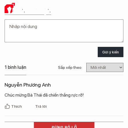
Ý KIẾN CỦA BẠN
Gửi ý kiến
1 bình luận
Sắp xếp theo:
Nguyễn Phương Anh
Chúc mừng Bà Thái đã chiến thắng rực rỡ!
Thích
Trả lời
ĐỪNG BỎ LỠ