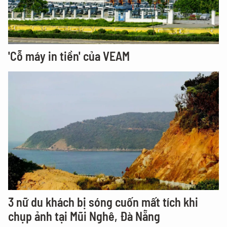
'Cỗ máy in tiền' của VEAM
3 nữ du khách bị sóng cuốn mất tích khi
chụp ảnh tại Mũi Nghê, Đà Nẵng