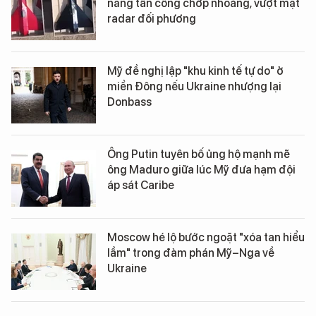
năng tấn công chớp nhoáng, vượt mặt
radar đối phương
Mỹ đề nghị lập "khu kinh tế tự do" ở
miền Đông nếu Ukraine nhượng lại
Donbass
Ông Putin tuyên bố ủng hộ mạnh mẽ
ông Maduro giữa lúc Mỹ đưa hạm đội
áp sát Caribe
Moscow hé lộ bước ngoặt "xóa tan hiểu
lầm" trong đàm phán Mỹ–Nga về
Ukraine