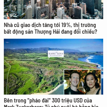
Nhà cũ giao dịch tăng tới 19%, thị trường
bất động sản Thượng Hải đang đổi chiều?
Bên trong "pháo đài" 300 triệu USD của
Mark Zuckerberg: Tỷ phú nuôi bò bằng bia,