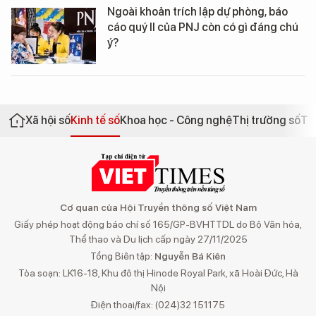
Ngoài khoản trích lập dự phòng, báo
cáo quý II của PNJ còn có gì đáng chú
ý?
Xã hội số
Kinh tế số
Khoa học - Công nghệ
Thị trường số
Th
Cơ quan của Hội Truyền thông số Việt Nam
Giấy phép hoạt động báo chí số 165/GP-BVHTTDL do Bộ Văn hóa,
Thể thao và Du lịch cấp ngày 27/11/2025
Tổng Biên tập:
Nguyễn Bá Kiên
Tòa soạn: LK16-18, Khu đô thị Hinode Royal Park, xã Hoài Đức, Hà
Nội
Điện thoại/fax: (024)32 151175