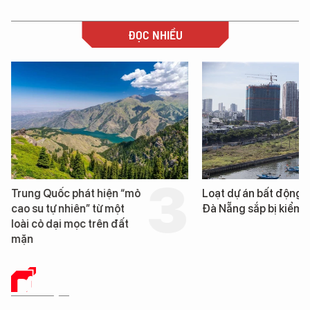
ĐỌC NHIỀU
Trung Quốc phát hiện “mỏ
Loạt dự án bất động 
cao su tự nhiên” từ một
Đà Nẵng sắp bị kiểm t
loài cỏ dại mọc trên đất
mặn
DỮ LIỆU