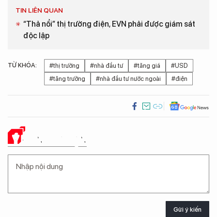
TIN LIÊN QUAN
“Thả nổi” thị trường điện, EVN phải được giám sát
độc lập
TỪ KHÓA:
#thị trường
#nhà đầu tư
#tăng giá
#USD
#tăng trưởng
#nhà đầu tư nước ngoài
#điện
Ý KIẾN CỦA BẠN
Gửi ý kiến