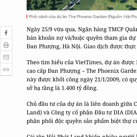
Phối cảnh của dự án The Phoenix Garden (Nguồn: Hải Ph
Ngày 25/9 vừa qua, Ngân hàng TMCP Quân
bán khoản nợ và/hoặc quyền tham gia dự
Đan Phượng, Hà Nội. Giao dịch được thực
Theo tìm hiểu của VietTimes, dự án được 
cao cấp Đan Phượng – The Phoenix Garden”
này được khởi công ngày 21/1/2009, có qu
sở hạ tầng là 1.400 tỷ đồng.
Chủ đầu tư của dự án là liên doanh giữa C
Land) và Công ty cổ phần Đầu tư DIA (DIA 
phân phối độc quyền sản phẩm biệt thự c
Cái tên Hải Phát Land khiến nhiều người 