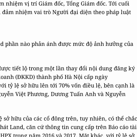
m nhiệm vị trí Giám đốc, Tổng Giám đốc. Tới cuối
 đảm nhiệm vai trò Người đại diện theo pháp luật
 Land phần nào phản ánh được mức độ ảnh hưởng của
ược tiết lộ trong một lần thay đổi nội dung đăng ký
doanh (ĐKKD) thành phố Hà Nội cấp ngày
ới tỷ lệ sở hữu lên tới 70% vốn điều lệ, bên cạnh là
guyễn Việt Phương, Dương Tuấn Anh và Nguyễn
ệ sở hữu của các cổ đông trên, tuy nhiên, có thể chắ
hát Land, căn cứ thông tin cung cấp trên Báo cáo tài
HPX trong năm 2016 và 2017. Mặt khác, với tỷ lệ sở