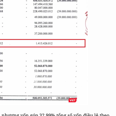
n nhượng vốn góp 32,99% tổng số vốn điều lệ theo