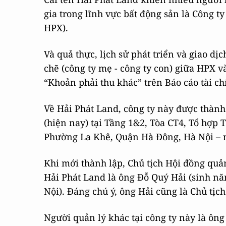
gia trong lĩnh vực bất động sản là Công t
HPX).
Và quả thực, lịch sử phát triển và giao dị
chẽ (công ty mẹ - công ty con) giữa HPX v
“Khoản phải thu khác” trên Báo cáo tài c
Về Hải Phát Land, công ty này được thành 
(hiện nay) tại Tầng 1&2, Tòa CT4, Tổ hợ
Phường La Khê, Quận Hà Đông, Hà Nội – 
Khi mới thành lập, Chủ tịch Hội đồng quả
Hải Phát Land là ông Đỗ Quý Hải (sinh nă
Nội). Đáng chú ý, ông Hải cũng là Chủ tịch
Người quản lý khác tại công ty này là ôn