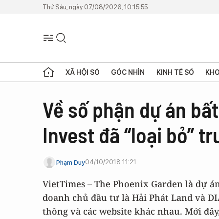
Thứ Sáu, ngày 07/08/2026, 10:15:55
XÃ HỘI SỐ
GÓC NHÌN
KINH TẾ SỐ
KHO
Về số phận dự án bấ
Invest đã “loại bỏ” t
04/10/2018 11:21
Phạm Duy
VietTimes – The Phoenix Garden là dự án
doanh chủ đầu tư là Hải Phát Land và DI
thông và các website khác nhau. Mới đâ