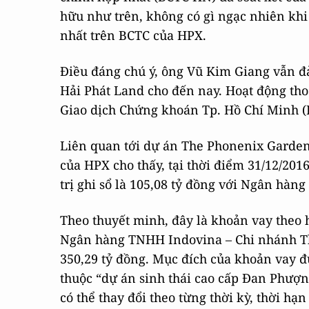
hữu như trên, không có gì ngạc nhiên khi
nhất trên BCTC của HPX.
Điều đáng chú ý, ông Vũ Kim Giang vẫn đả
Hải Phát Land cho đến nay. Hoạt động tho
Giao dịch Chứng khoán Tp. Hồ Chí Minh (
Liên quan tới dự án The Phonenix Garden
của HPX cho thấy, tại thời điểm 31/12/201
trị ghi sổ là 105,08 tỷ đồng với Ngân hà
Theo thuyết minh, đây là khoản vay theo 
Ngân hàng TNHH Indovina – Chi nhánh Thi
350,29 tỷ đồng. Mục đích của khoản vay đ
thuộc “dự án sinh thái cao cấp Đan Phượng
có thể thay đổi theo từng thời kỳ, thời hạ