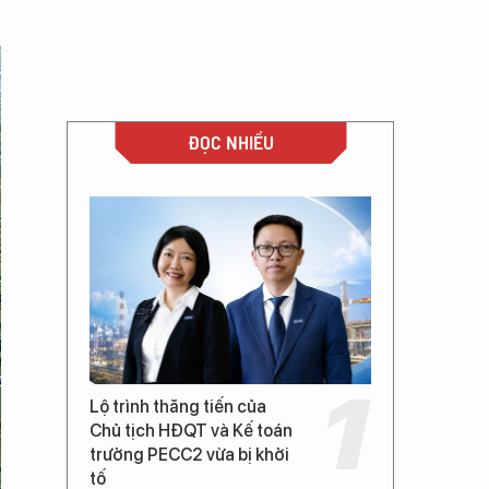
ĐỌC NHIỀU
Lộ trình thăng tiến của
Chủ tịch HĐQT và Kế toán
trưởng PECC2 vừa bị khởi
tố