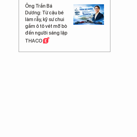
Ông Trần Bá
Dương: Từ cậu bé
làm rẫy, kỹ sư chui
gầm ô tô vét mỡ bò
đến người sáng lập
THACO