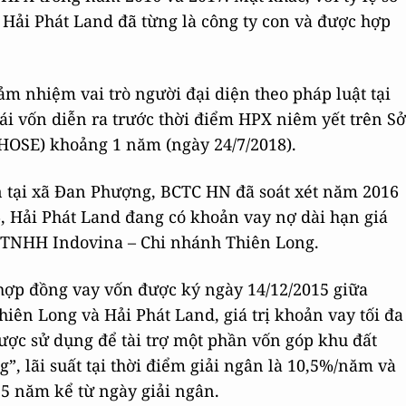
 Hải Phát Land đã từng là công ty con và được hợp
m nhiệm vai trò người đại diện theo pháp luật tại
ái vốn diễn ra trước thời điểm HPX niêm yết trên Sở
HOSE) khoảng 1 năm (ngày 24/7/2018).
 tại xã Đan Phượng, BCTC HN đã soát xét năm 2016
6, Hải Phát Land đang có khoản vay nợ dài hạn giá
ng TNHH Indovina – Chi nhánh Thiên Long.
hợp đồng vay vốn được ký ngày 14/12/2015 giữa
ên Long và Hải Phát Land, giá trị khoản vay tối đa
ược sử dụng để tài trợ một phần vốn góp khu đất
”, lãi suất tại thời điểm giải ngân là 10,5%/năm và
n 5 năm kể từ ngày giải ngân.