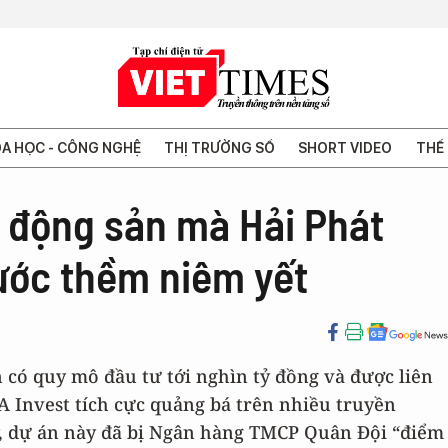
A HỌC - CÔNG NGHỆ
THỊ TRƯỜNG SỐ
SHORT VIDEO
THẾ 
t động sản mà Hải Phát
rước thềm niêm yết
 có quy mô đầu tư tới nghìn tỷ đồng và được liên
A Invest tích cực quảng bá trên nhiều truyền
y, dự án này đã bị Ngân hàng TMCP Quân Đội “điểm