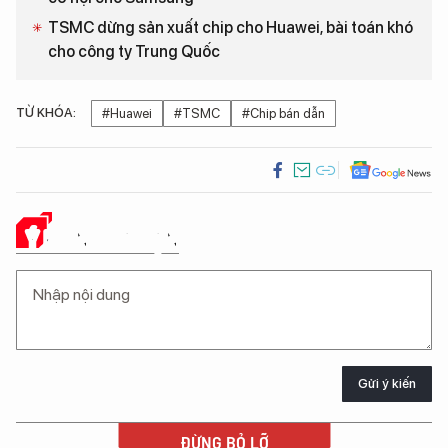
TSMC dừng sản xuất chip cho Huawei, bài toán khó
cho công ty Trung Quốc
TỪ KHÓA:
#Huawei
#TSMC
#Chip bán dẫn
Ý KIẾN CỦA BẠN
Gửi ý kiến
ĐỪNG BỎ LỠ