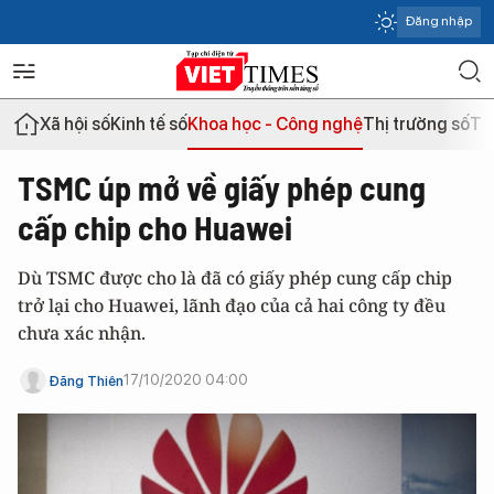
Đăng nhập
Xã hội số
Kinh tế số
Khoa học - Công nghệ
Thị trường số
Th
TSMC úp mở về giấy phép cung
cấp chip cho Huawei
Dù TSMC được cho là đã có giấy phép cung cấp chip
trở lại cho Huawei, lãnh đạo của cả hai công ty đều
chưa xác nhận.
17/10/2020 04:00
Đăng Thiên