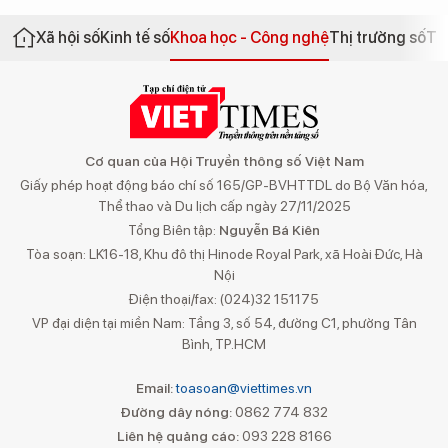
Xã hội số
Kinh tế số
Khoa học - Công nghệ
Thị trường số
Th
Cơ quan của Hội Truyền thông số Việt Nam
Giấy phép hoạt động báo chí số 165/GP-BVHTTDL do Bộ Văn hóa,
Thể thao và Du lịch cấp ngày 27/11/2025
Tổng Biên tập:
Nguyễn Bá Kiên
Tòa soạn: LK16-18, Khu đô thị Hinode Royal Park, xã Hoài Đức, Hà
Nội
Điện thoại/fax: (024)32 151175
VP đại diện tại miền Nam: Tầng 3, số 54, đường C1, phường Tân
Bình, TP.HCM
Email:
toasoan@viettimes.vn
Đường dây nóng:
0862 774 832
Liên hệ quảng cáo:
093 228 8166