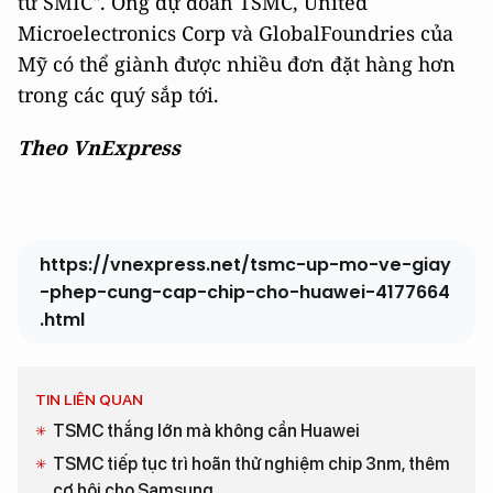
từ SMIC". Ông dự đoán TSMC, United
Microelectronics Corp và GlobalFoundries của
Mỹ có thể giành được nhiều đơn đặt hàng hơn
trong các quý sắp tới.
Theo VnExpress
https://vnexpress.net/tsmc-up-mo-ve-giay
-phep-cung-cap-chip-cho-huawei-4177664
.html
TIN LIÊN QUAN
TSMC thắng lớn mà không cần Huawei
TSMC tiếp tục trì hoãn thử nghiệm chip 3nm, thêm
cơ hội cho Samsung