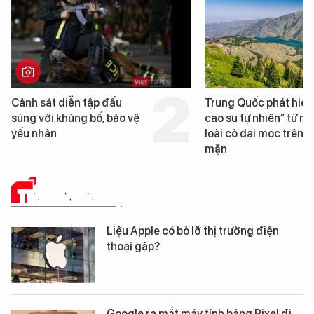
Trung Quốc phát hiện “mỏ
Loạt dự án bất động 
cao su tự nhiên” từ một
Đà Nẵng sắp bị kiểm t
loài cỏ dại mọc trên đất
mặn
TIN CÔNG NGHỆ
Liệu Apple có bỏ lỡ thị trường điện
thoại gập?
Google ra mắt máy tính bảng Pixel đi