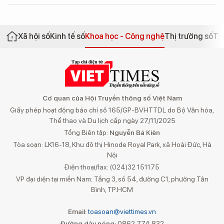
Xã hội số
Kinh tế số
Khoa học - Công nghệ
Thị trường số
Th
Cơ quan của Hội Truyền thông số Việt Nam
Giấy phép hoạt động báo chí số 165/GP-BVHTTDL do Bộ Văn hóa,
Thể thao và Du lịch cấp ngày 27/11/2025
Tổng Biên tập:
Nguyễn Bá Kiên
Tòa soạn: LK16-18, Khu đô thị Hinode Royal Park, xã Hoài Đức, Hà
Nội
Điện thoại/fax: (024)32 151175
VP đại diện tại miền Nam: Tầng 3, số 54, đường C1, phường Tân
Bình, TP.HCM
Email:
toasoan@viettimes.vn
Đường dây nóng:
0862 774 832