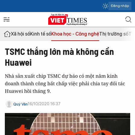
Đăng nhập
Xã hội số
Kinh tế số
Khoa học - Công nghệ
Thị trường số
Th
TSMC thắng lớn mà không cần
Huawei
Nhà sản xuất chip TSMC dự báo có một năm kinh
doanh thành công bất chấp việc phải chia tay đối tác
Huawei hồi tháng 9.
16/10/2020 16:37
Quý Văn