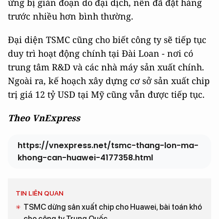
ứng bị gián đoạn do đại dịch, nên đã đặt hàng
trước nhiều hơn bình thường.
Đại diện TSMC cũng cho biết công ty sẽ tiếp tục
duy trì hoạt động chính tại Đài Loan - nơi có
trung tâm R&D và các nhà máy sản xuất chính.
Ngoài ra, kế hoạch xây dựng cơ sở sản xuất chip
trị giá 12 tỷ USD tại Mỹ cũng vẫn được tiếp tục.
Theo VnExpress
https://vnexpress.net/tsmc-thang-lon-ma-
khong-can-huawei-4177358.html
TIN LIÊN QUAN
TSMC dừng sản xuất chip cho Huawei, bài toán khó
cho công ty Trung Quốc