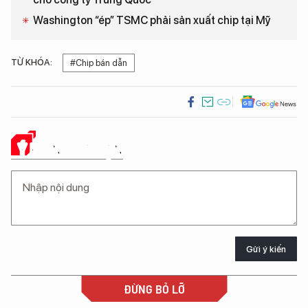
Washington “ép” TSMC phải sản xuất chip tại Mỹ
TỪ KHÓA:
#Chip bán dẫn
Ý KIẾN CỦA BẠN
Gửi ý kiến
ĐỪNG BỎ LỠ