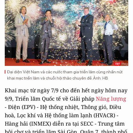
Đại diện Việt Nam và các nước tham gia triển lãm cùng nhấn nút
khai mạc triển lãm và chuỗi hội thảo chuyên đề. Ảnh: HB
Khai mạc từ ngày 7/9 cho đến hết ngày hôm nay
9/9, Triển lãm Quốc tế về Giải pháp
Năng lượng
- Điện (EPV) - Hệ thống nhiệt, Thông gió, Điều
hoà, Lọc khí và Hệ thống làm lạnh (HVACR) -
Hàng hải (INMEX) diễn ra tại SECC - Trung tâm
hội chợ và triển lãm Sài Gòn, Quận 7, thành phố