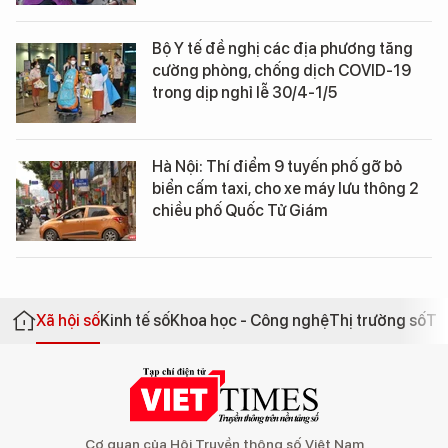
Bộ Y tế đề nghị các địa phương tăng
cường phòng, chống dịch COVID-19
trong dịp nghỉ lễ 30/4-1/5
Hà Nội: Thí điểm 9 tuyến phố gỡ bỏ
biển cấm taxi, cho xe máy lưu thông 2
chiều phố Quốc Tử Giám
Xã hội số
Kinh tế số
Khoa học - Công nghệ
Thị trường số
Th
Cơ quan của Hội Truyền thông số Việt Nam