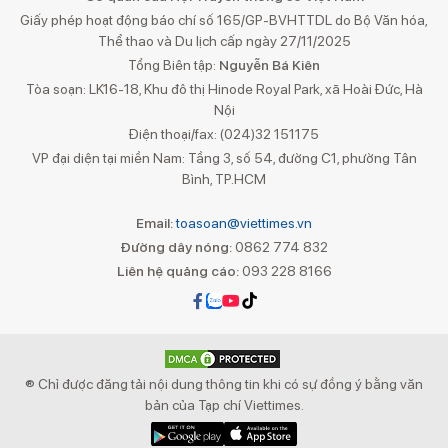
Giấy phép hoạt động báo chí số 165/GP-BVHTTDL do Bộ Văn hóa,
Thể thao và Du lịch cấp ngày 27/11/2025
Tổng Biên tập:
Nguyễn Bá Kiên
Tòa soạn: LK16-18, Khu đô thị Hinode Royal Park, xã Hoài Đức, Hà
Nội
Điện thoại/fax: (024)32 151175
VP đại diện tại miền Nam: Tầng 3, số 54, đường C1, phường Tân
Bình, TP.HCM
Email:
toasoan@viettimes.vn
Đường dây nóng:
0862 774 832
Liên hệ quảng cáo:
093 228 8166
® Chỉ được đăng tải nội dung thông tin khi có sự đồng ý bằng văn
bản của Tạp chí Viettimes.