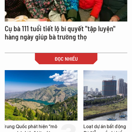
Cụ bà 111 tuổi tiết lộ bí quyết "tập luyện"
hàng ngày giúp bà trường thọ
ĐỌC NHIỀU
Loạt dự án bất động sản ở
Nga xây dựng hơn 1.