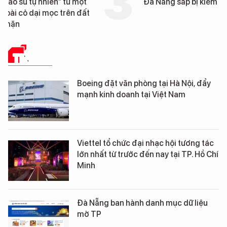
Đà Nẵng sắp bị kiểm tra
km "hành lang chống
UAV" bảo vệ tuyến hậ
cần trên chiến trường
TIN TỨC
Boeing đặt văn phòng tại Hà Nội, đẩy
mạnh kinh doanh tại Việt Nam
Viettel tổ chức đại nhạc hội tương tác
lớn nhất từ trước đến nay tại TP. Hồ Chí
Minh
Đà Nẵng ban hành danh mục dữ liệu
mở TP