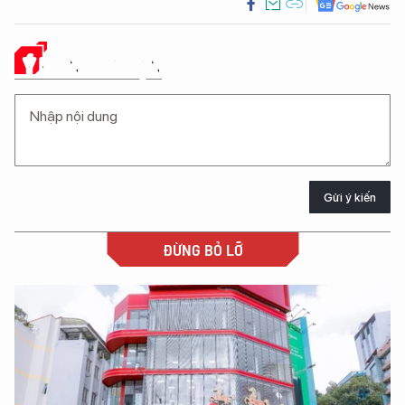
Ý KIẾN CỦA BẠN
Gửi ý kiến
ĐỪNG BỎ LỠ