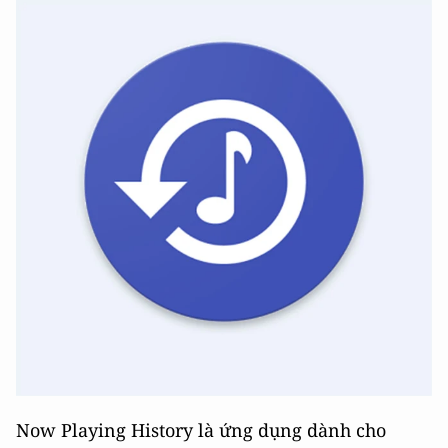
Now Playing History là ứng dụng dành cho