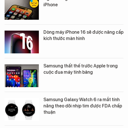
iPhone
Dòng máy iPhone 16 sẽ được nâng cấp
kích thước màn hình
Samsung thất thế trước Apple trong
cuộc đua máy tính bảng
Samsung Galaxy Watch 6 ra mắt tính
năng theo dõi nhịp tim được FDA chấp
thuận