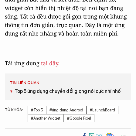
widget còn hiển thị nhiệt độ tại nơi bạn đang
sống. Tất cả đều được gói gọn trong một khung
thông tin đơn giản, trực quan. Đây là một ứng
dụng rất nhẹ nhàng và hoàn toàn miễn phí.
Tải ứng dụng
tại đây.
TIN LIÊN QUAN
Top 5 ứng dụng chuyển đổi giọng nói cực nhí nhố
TỪ KHÓA:
#Top 5
#ứng dụng Android
#LaunchBoard
#Another Widget
#Google Pixel