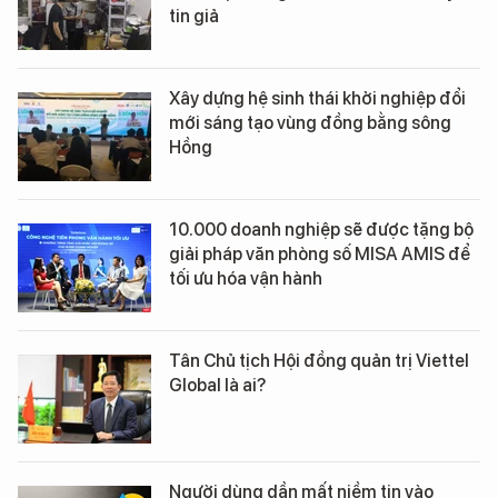
tin giả
Xây dựng hệ sinh thái khởi nghiệp đổi
mới sáng tạo vùng đồng bằng sông
Hồng
10.000 doanh nghiệp sẽ được tặng bộ
giải pháp văn phòng số MISA AMIS để
tối ưu hóa vận hành
Tân Chủ tịch Hội đồng quản trị Viettel
Global là ai?
Người dùng dần mất niềm tin vào