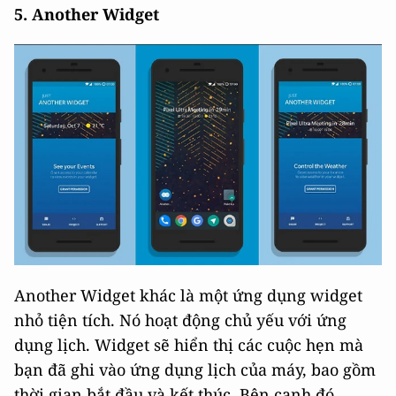
5. Another Widget
Another Widget khác là một ứng dụng widget
nhỏ tiện tích. Nó hoạt động chủ yếu với ứng
dụng lịch. Widget sẽ hiển thị các cuộc hẹn mà
bạn đã ghi vào ứng dụng lịch của máy, bao gồm
thời gian bắt đầu và kết thúc. Bên cạnh đó,