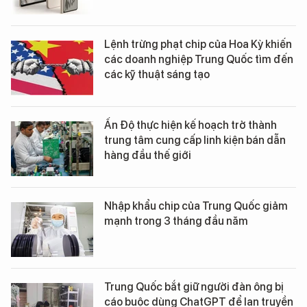
Lệnh trừng phạt chip của Hoa Kỳ khiến
các doanh nghiệp Trung Quốc tìm đến
các kỹ thuật sáng tạo
Ấn Độ thực hiện kế hoạch trở thành
trung tâm cung cấp linh kiện bán dẫn
hàng đầu thế giới
Nhập khẩu chip của Trung Quốc giảm
mạnh trong 3 tháng đầu năm
Trung Quốc bắt giữ người đàn ông bị
cáo buộc dùng ChatGPT để lan truyền