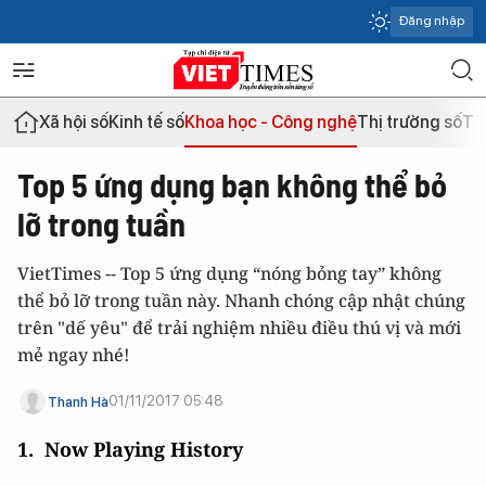
Đăng nhập
Xã hội số
Kinh tế số
Khoa học - Công nghệ
Thị trường số
Th
Top 5 ứng dụng bạn không thể bỏ
lỡ trong tuần
VietTimes -- Top 5 ứng dụng “nóng bỏng tay” không
thể bỏ lỡ trong tuần này. Nhanh chóng cập nhật chúng
trên "dế yêu" để trải nghiệm nhiều điều thú vị và mới
mẻ ngay nhé!
01/11/2017 05:48
Thanh Hà
1. Now Playing History