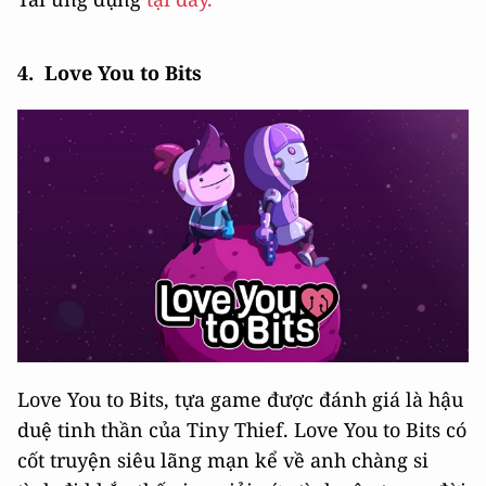
4. Love You to Bits
Love You to Bits, tựa game được đánh giá là hậu
duệ tinh thần của Tiny Thief. Love You to Bits có
cốt truyện siêu lãng mạn kể về anh chàng si