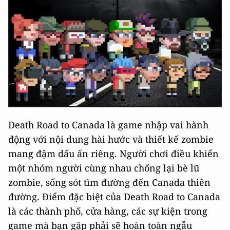
Death Road to Canada là game nhập vai hành
động với nội dung hài hước và thiết kế zombie
mang đậm dấu ấn riêng. Người chơi điều khiển
một nhóm người cùng nhau chống lại bè lũ
zombie, sống sót tìm đường đến Canada thiên
đường. Điểm đặc biệt của Death Road to Canada
là các thành phố, cửa hàng, các sự kiện trong
game mà bạn gặp phải sẽ hoàn toàn ngẫu