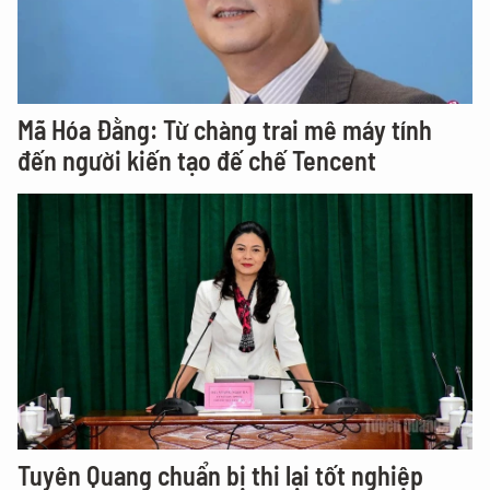
Mã Hóa Đằng: Từ chàng trai mê máy tính
đến người kiến tạo đế chế Tencent
Tuyên Quang chuẩn bị thi lại tốt nghiệp