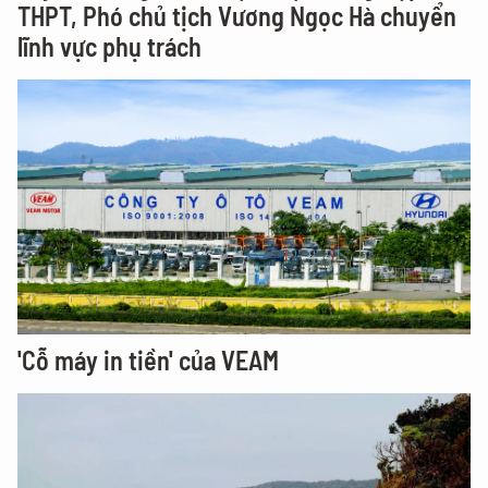
THPT, Phó chủ tịch Vương Ngọc Hà chuyển
lĩnh vực phụ trách
'Cỗ máy in tiền' của VEAM