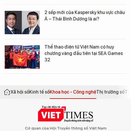
2 sếp mới của Kaspersky khu vực châu
Á – Thái Bình Dương là ai?
Thể thao điện tử Việt Nam có huy
chương vàng đầu tiên tại SEA Games
32
Xã hội số
Kinh tế số
Khoa học - Công nghệ
Thị trường số
Th
Cơ quan của Hội Truyền thông số Việt Nam