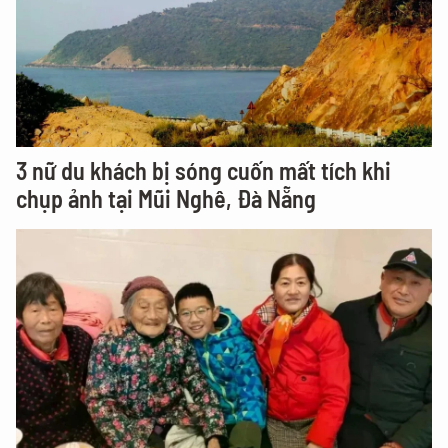
3 nữ du khách bị sóng cuốn mất tích khi
chụp ảnh tại Mũi Nghê, Đà Nẵng