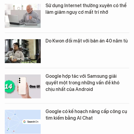
Sử dụng Internet thường xuyên có thể
làm giảm nguy cơ mất trí nhớ
Do Kwon đối mặt với bản án 40 năm tù
Google hợp tác với Samsung giải
quyết một trong những vấn đề khó
chịu nhất của Android
Google có kế hoạch nâng cấp công cụ
tìm kiếm bằng AI Chat