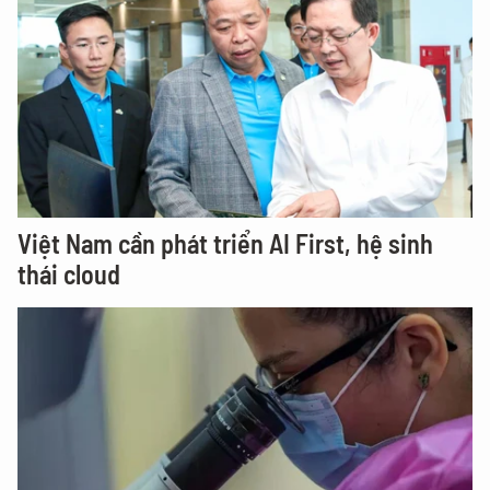
Việt Nam cần phát triển AI First, hệ sinh
thái cloud