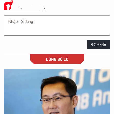
Ý KIẾN CỦA BẠN
Gửi ý kiến
ĐỪNG BỎ LỠ