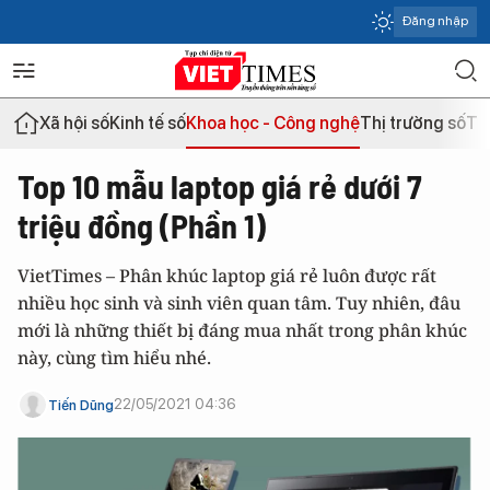
Đăng nhập
Xã hội số
Kinh tế số
Khoa học - Công nghệ
Thị trường số
Th
Top 10 mẫu laptop giá rẻ dưới 7
triệu đồng (Phần 1)
VietTimes – Phân khúc laptop giá rẻ luôn được rất
nhiều học sinh và sinh viên quan tâm. Tuy nhiên, đâu
mới là những thiết bị đáng mua nhất trong phân khúc
này, cùng tìm hiểu nhé.
22/05/2021 04:36
Tiến Dũng