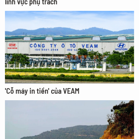
lĩnh vực phụ trách
'Cỗ máy in tiền' của VEAM