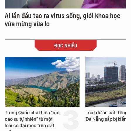
AI lần đầu tạo ra virus sống, giới khoa học
vừa mừng vừa lo
ĐỌC NHIỀU
Trung Quốc phát hiện “mỏ
Loạt dự án bất động 
cao su tự nhiên” từ một
Đà Nẵng sắp bị kiểm t
loài cỏ dại mọc trên đất