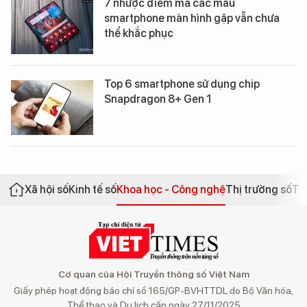
7 nhược điểm mà các mẫu
smartphone màn hình gập vẫn chưa
thể khắc phục
Top 6 smartphone sử dụng chip
Snapdragon 8+ Gen 1
Xã hội số
Kinh tế số
Khoa học - Công nghệ
Thị trường số
Th
Cơ quan của Hội Truyền thông số Việt Nam
Giấy phép hoạt động báo chí số 165/GP-BVHTTDL do Bộ Văn hóa,
Thể thao và Du lịch cấp ngày 27/11/2025