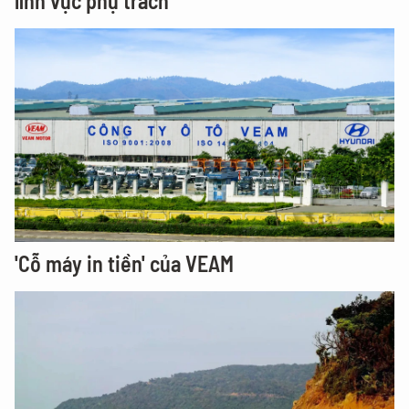
lĩnh vực phụ trách
'Cỗ máy in tiền' của VEAM