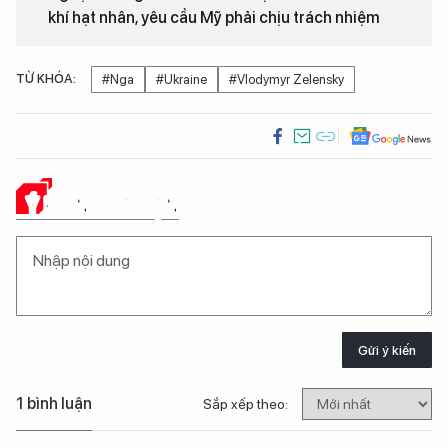
khí hạt nhân, yêu cầu Mỹ phải chịu trách nhiệm
TỪ KHÓA:
#Nga
#Ukraine
#Vlodymyr Zelensky
Ý KIẾN CỦA BẠN
Gửi ý kiến
1 bình luận
Sắp xếp theo: