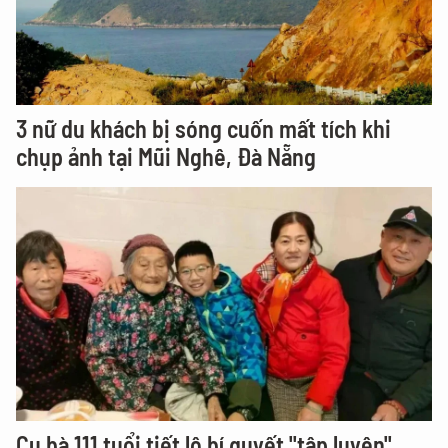
3 nữ du khách bị sóng cuốn mất tích khi
chụp ảnh tại Mũi Nghê, Đà Nẵng
Cụ bà 111 tuổi tiết lộ bí quyết "tập luyện"