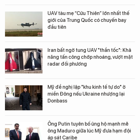
UAV tàu mẹ “Cửu Thiên” lớn nhất thế
giới của Trung Quốc có chuyến bay
đầu tiên
Iran bất ngờ tung UAV "thần tốc": Khả
năng tấn công chớp nhoáng, vượt mặt
radar đối phương
Mỹ đề nghị lập "khu kinh tế tự do" ở
miền Đông nếu Ukraine nhượng lại
Donbass
Ông Putin tuyên bố ủng hộ mạnh mẽ
ông Maduro giữa lúc Mỹ đưa hạm đội
áp sát Caribe