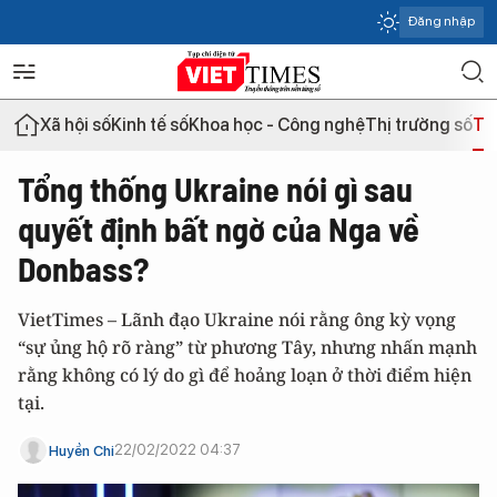
Đăng nhập
Xã hội số
Kinh tế số
Khoa học - Công nghệ
Thị trường số
Th
Tổng thống Ukraine nói gì sau
quyết định bất ngờ của Nga về
Donbass?
VietTimes – Lãnh đạo Ukraine nói rằng ông kỳ vọng
“sự ủng hộ rõ ràng” từ phương Tây, nhưng nhấn mạnh
rằng không có lý do gì để hoảng loạn ở thời điểm hiện
tại.
22/02/2022 04:37
Huyền Chi