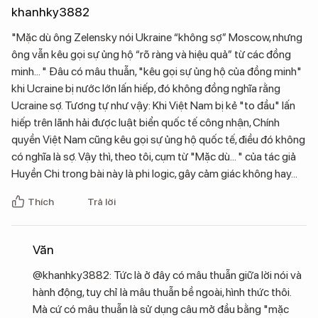
khanhky3882
"Mặc dù ông Zelensky nói Ukraine “không sợ” Moscow, nhưng
ông vẫn kêu gọi sự ủng hộ “rõ ràng và hiệu quả” từ các đồng
minh... " Đâu có mâu thuẫn, "kêu gọi sự ủng hộ của đồng minh"
khi Ucraine bị nước lớn lấn hiếp, đó không đồng nghĩa rằng
Ucraine sợ. Tương tự như vậy: Khi Việt Nam bị kẻ "to đầu" lấn
hiếp trên lãnh hải được luật biển quốc tế công nhận, Chính
quyền Việt Nam cũng kêu gọi sự ủng hộ quốc tế, điều đó không
có nghĩa là sợ. Vậy thì, theo tôi, cụm từ "Mặc dù... " của tác giả
Huyền Chi trong bài này là phi logic, gây cảm giác không hay...
Thích
Trả lời
Văn
@khanhky3882: Tức là ở đây có mâu thuẫn giữa lời nói và
hành động, tuy chỉ là mâu thuẫn bề ngoài, hình thức thôi.
Mà cứ có mâu thuẫn là sử dụng câu mở đầu bằng "mặc