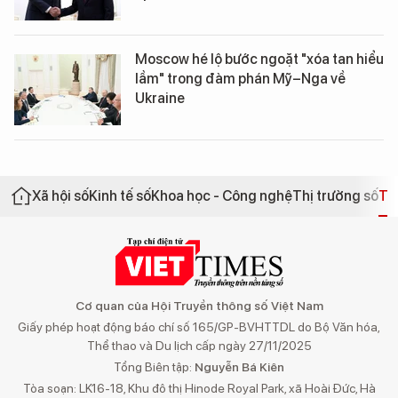
Moscow hé lộ bước ngoặt "xóa tan hiểu
lầm" trong đàm phán Mỹ–Nga về
Ukraine
Xã hội số
Kinh tế số
Khoa học - Công nghệ
Thị trường số
Th
Cơ quan của Hội Truyền thông số Việt Nam
Giấy phép hoạt động báo chí số 165/GP-BVHTTDL do Bộ Văn hóa,
Thể thao và Du lịch cấp ngày 27/11/2025
Tổng Biên tập:
Nguyễn Bá Kiên
Tòa soạn: LK16-18, Khu đô thị Hinode Royal Park, xã Hoài Đức, Hà