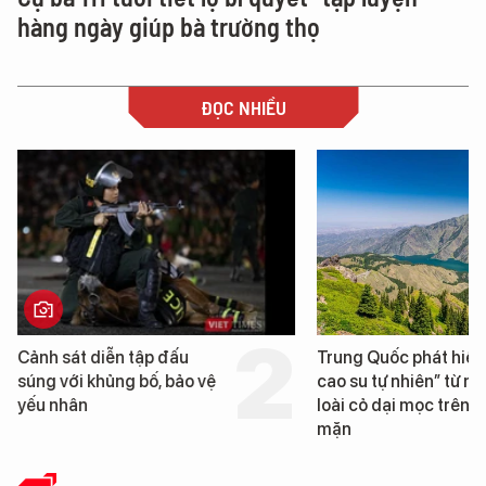
hàng ngày giúp bà trường thọ
ĐỌC NHIỀU
Trung Quốc phát hiện “mỏ
Loạt dự án bất động 
cao su tự nhiên” từ một
Đà Nẵng sắp bị kiểm t
loài cỏ dại mọc trên đất
mặn