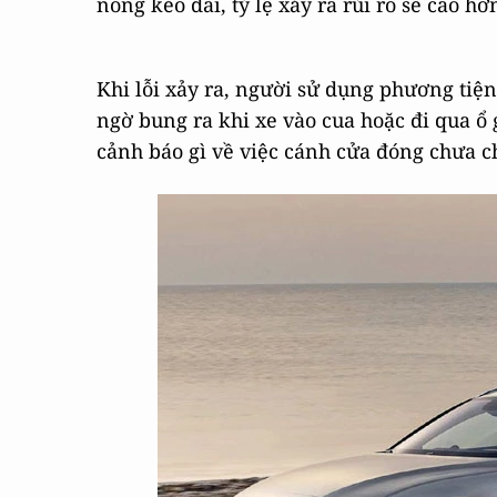
nóng kéo dài, tỷ lệ xảy ra rủi ro sẽ cao hơ
Khi lỗi xảy ra, người sử dụng phương tiện
ngờ bung ra khi xe vào cua hoặc đi qua ổ
cảnh báo gì về việc cánh cửa đóng chưa 