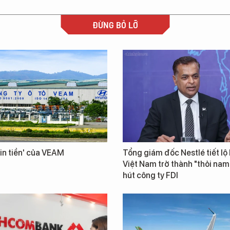
ĐỪNG BỎ LỠ
in tiền' của VEAM
Tổng giám đốc Nestlé tiết lộ 
Việt Nam trở thành "thỏi na
hút công ty FDI