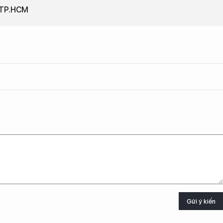
i TP.HCM
Gửi ý kiến