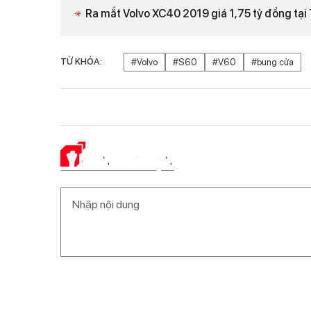
Ra mắt Volvo XC40 2019 giá 1,75 tỷ đồng tạ
TỪ KHÓA:
#Volvo
#S60
#V60
#bung cửa
Ý KIẾN CỦA BẠN