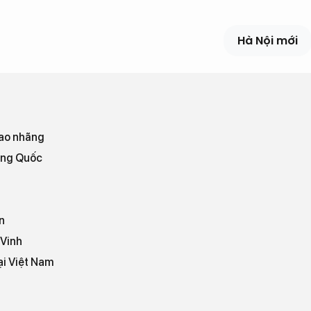
Hà Nội mới
 xao nhãng
ung Quốc
n
 Vinh
ại Việt Nam