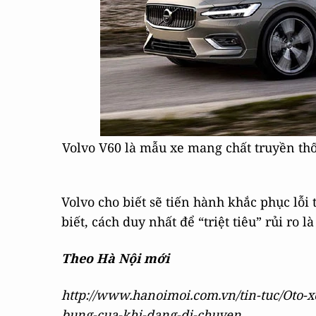
Volvo V60 là mẫu xe mang chất truyền th
Volvo cho biết sẽ tiến hành khắc phục lỗi 
biết, cách duy nhất để “triệt tiêu” rủi ro 
Theo Hà Nội mới
http://www.hanoimoi.com.vn/tin-tuc/Oto-x
bung-cua-khi-dang-di-chuyen