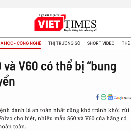
A HỌC - CÔNG NGHỆ
THỊ TRƯỜNG SỐ
SHORT VIDEO
THẾ 
 và V60 có thể bị “bung
yển
ệnh danh là an toàn nhất cũng khó tránh khỏi rủi
Volvo cho biết, nhiều mẫu S60 và V60 của hãng có
 hoàn toàn.