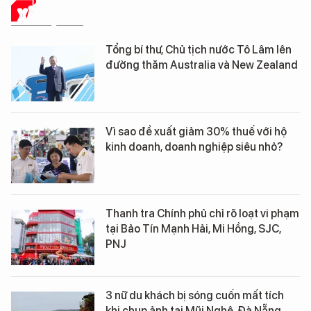
XÃ HỘI SỐ
Tổng bí thư, Chủ tịch nước Tô Lâm lên
đường thăm Australia và New Zealand
Vì sao đề xuất giảm 30% thuế với hộ
kinh doanh, doanh nghiệp siêu nhỏ?
Thanh tra Chính phủ chỉ rõ loạt vi phạm
tại Bảo Tín Mạnh Hải, Mi Hồng, SJC,
PNJ
3 nữ du khách bị sóng cuốn mất tích
khi chụp ảnh tại Mũi Nghê, Đà Nẵng