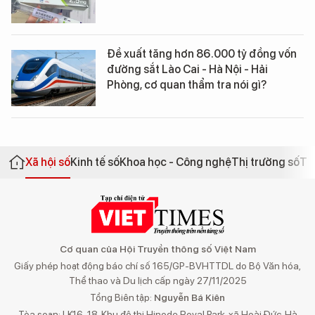
Đề xuất tăng hơn 86.000 tỷ đồng vốn
đường sắt Lào Cai - Hà Nội - Hải
Phòng, cơ quan thẩm tra nói gì?
Xã hội số
Kinh tế số
Khoa học - Công nghệ
Thị trường số
Th
Cơ quan của Hội Truyền thông số Việt Nam
Giấy phép hoạt động báo chí số 165/GP-BVHTTDL do Bộ Văn hóa,
Thể thao và Du lịch cấp ngày 27/11/2025
Tổng Biên tập:
Nguyễn Bá Kiên
Tòa soạn: LK16-18, Khu đô thị Hinode Royal Park, xã Hoài Đức, Hà