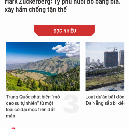
Mark Zuckerberg: Tỷ phú nuôi bò bằng bia,
xây hầm chống tận thế
ĐỌC NHIỀU
Trung Quốc phát hiện “mỏ
Loạt dự án bất động 
cao su tự nhiên” từ một
Đà Nẵng sắp bị kiểm t
loài cỏ dại mọc trên đất
mặn