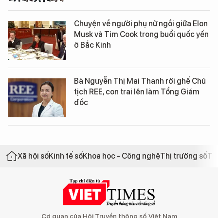
Chuyện về người phụ nữ ngồi giữa Elon
Musk và Tim Cook trong buổi quốc yến
ở Bắc Kinh
Bà Nguyễn Thị Mai Thanh rời ghế Chủ
tịch REE, con trai lên làm Tổng Giám
đốc
Xã hội số
Kinh tế số
Khoa học - Công nghệ
Thị trường số
Th
Cơ quan của Hội Truyền thông số Việt Nam