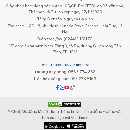
Giấy phép hoạt động báo chí số 165/GP-BVHTTDL do Bộ Văn hóa,
Thể thao và Du lịch cấp ngày 27/11/2025
Tổng Biên tập:
Nguyễn Bá Kiên
Tòa soạn: LK16-18, Khu đô thị Hinode Royal Park, xã Hoài Đức, Hà
Nội
Điện thoại/fax: (024)32 151175
VP đại diện tại miền Nam: Tầng 3, số 54, đường C1, phường Tân
Bình, TP.HCM
Email:
toasoan@viettimes.vn
Đường dây nóng:
0862 774 832
Liên hệ quảng cáo:
093 228 8166
® Chỉ được đăng tải nội dung thông tin khi có sự đồng ý bằng văn
bản của Tạp chí Viettimes.