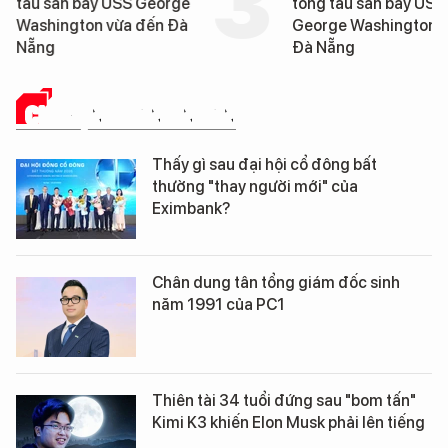
tàu sân bay USS George
tống tàu sân bay USS
Washington vừa đến Đà
George Washington 
Nẵng
Đà Nẵng
CHUYỆN DOANH NHÂN
Thấy gì sau đại hội cổ đông bất
thường "thay người mới" của
Eximbank?
Chân dung tân tổng giám đốc sinh
năm 1991 của PC1
Thiên tài 34 tuổi đứng sau "bom tấn"
Kimi K3 khiến Elon Musk phải lên tiếng