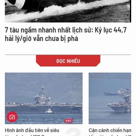
7 tàu ngầm nhanh nhất lịch sử: Kỷ lục 44,7
hải lý/giờ vẫn chưa bị phá
ĐỌC NHIỀU
Hình ảnh đầu tiên về siêu
Cận cảnh chiến hạm 