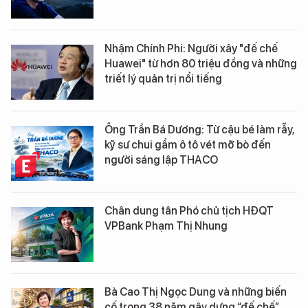
Nhậm Chính Phi: Người xây "đế chế
Huawei" từ hơn 80 triệu đồng và những
triết lý quản trị nổi tiếng
Ông Trần Bá Dương: Từ cậu bé làm rẫy,
kỹ sư chui gầm ô tô vét mỡ bò đến
người sáng lập THACO
Chân dung tân Phó chủ tịch HĐQT
VPBank Phạm Thị Nhung
Bà Cao Thị Ngọc Dung và những biến
cố trong 38 năm gây dựng “đế chế”