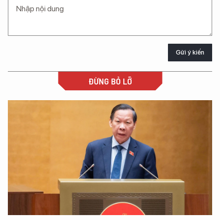
Gửi ý kiến
ĐỪNG BỎ LỠ