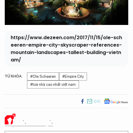
https://www.dezeen.com/2017/11/15/ole-sch
eeren-empire-city-skyscraper-references-
mountain-landscapes-tallest-building-vietn
am/
TỪ KHÓA:
#Ole Scheeren
#Empire City
#toà nhà cao nhất việt nam
Ý KIẾN CỦA BẠN