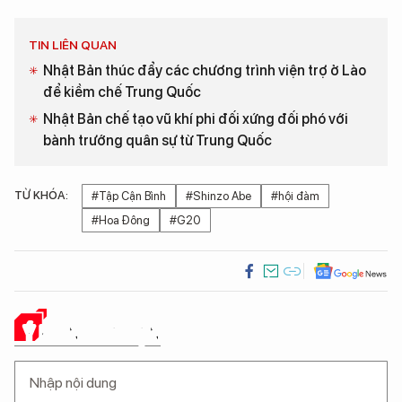
TIN LIÊN QUAN
Nhật Bản thúc đẩy các chương trình viện trợ ở Lào
để kiềm chế Trung Quốc
Nhật Bản chế tạo vũ khí phi đối xứng đối phó với
bành trướng quân sự từ Trung Quốc
TỪ KHÓA:
#Tập Cận Bình
#Shinzo Abe
#hội đàm
#Hoa Đông
#G20
Ý KIẾN CỦA BẠN