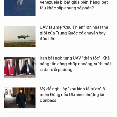
Venezuela bị bắt giữa biển, hàng loạt
tàu khác sắp chung số phận?
UAV tàu mẹ “Cửu Thiên” lớn nhất thế
giới của Trung Quốc có chuyến bay
đầu tiên
Iran bất ngờ tung UAV "thần tốc": Khả
năng tấn công chớp nhoáng, vượt mặt
radar đối phương
Mỹ đề nghị lập "khu kinh tế tự do" ở
miền Đông nếu Ukraine nhượng lại
Donbass