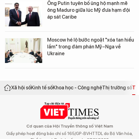
Ông Putin tuyên bố ủng hộ mạnh mẽ
ông Maduro giữa lúc Mỹ đưa hạm đội
áp sát Caribe
Moscow hé lộ bước ngoặt "xóa tan hiểu
lầm" trong đàm phán Mỹ–Nga về
Ukraine
Xã hội số
Kinh tế số
Khoa học - Công nghệ
Thị trường số
Th
Cơ quan của Hội Truyền thông số Việt Nam
Giấy phép hoạt động báo chí số 165/GP-BVHTTDL do Bộ Văn hóa,