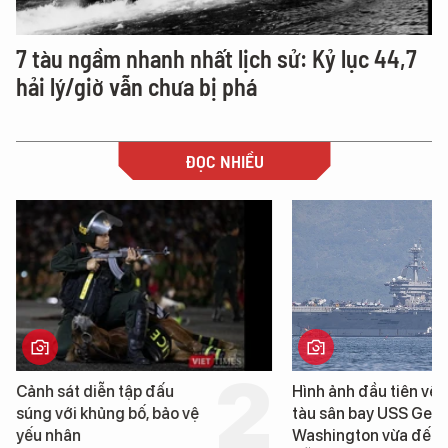
7 tàu ngầm nhanh nhất lịch sử: Kỷ lục 44,7
hải lý/giờ vẫn chưa bị phá
ĐỌC NHIỀU
Hình ảnh đầu tiên về siêu
Cận cảnh chiến hạm 
tàu sân bay USS George
tống tàu sân bay USS
Washington vừa đến Đà
George Washington 