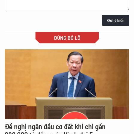
Gửi ý kiến
ĐỪNG BỎ LỠ
Đề nghị ngăn đầu cơ đất khi chi gần