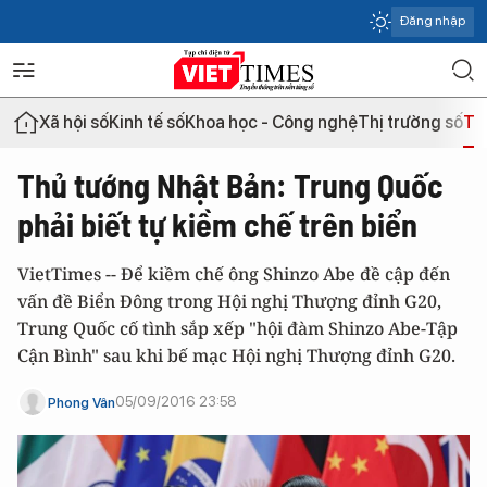
Đăng nhập
Xã hội số
Kinh tế số
Khoa học - Công nghệ
Thị trường số
Th
Thủ tướng Nhật Bản: Trung Quốc
phải biết tự kiềm chế trên biển
VietTimes -- Để kiềm chế ông Shinzo Abe đề cập đến
vấn đề Biển Đông trong Hội nghị Thượng đỉnh G20,
Trung Quốc cố tình sắp xếp "hội đàm Shinzo Abe-Tập
Cận Bình" sau khi bế mạc Hội nghị Thượng đỉnh G20.
05/09/2016 23:58
Phong Vân