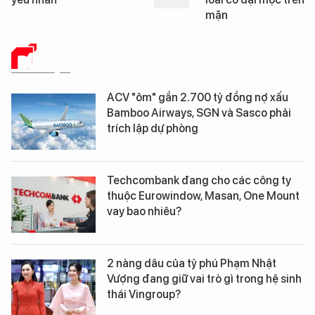
mặn
DỮ LIỆU
ACV "ôm" gần 2.700 tỷ đồng nợ xấu
Bamboo Airways, SGN và Sasco phải
trích lập dự phòng
Techcombank đang cho các công ty
thuộc Eurowindow, Masan, One Mount
vay bao nhiêu?
2 nàng dâu của tỷ phú Phạm Nhật
Vượng đang giữ vai trò gì trong hệ sinh
thái Vingroup?