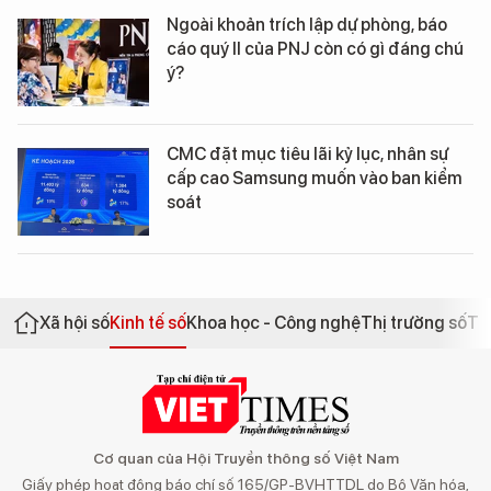
Ngoài khoản trích lập dự phòng, báo
cáo quý II của PNJ còn có gì đáng chú
ý?
CMC đặt mục tiêu lãi kỷ lục, nhân sự
cấp cao Samsung muốn vào ban kiểm
soát
Xã hội số
Kinh tế số
Khoa học - Công nghệ
Thị trường số
Th
Cơ quan của Hội Truyền thông số Việt Nam
Giấy phép hoạt động báo chí số 165/GP-BVHTTDL do Bộ Văn hóa,