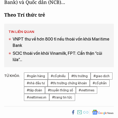
Bank) và Quốc dân (NCB)…
Theo Trí thức trẻ
TIN LIÊN QUAN
VNPT thu về hơn 800 tỉ nếu thoái vốn khỏi Maritime
Bank
SCIC thoái vốn khỏi Vinamilk, FPT: Cẩn thận “củi
lửa”…
TỪ KHÓA:
#ngân hàng
#cổ phiếu
#thị trường
#giao dịch
#nhà đầu tư
#thị trường chứng khoán
#cổ phần
#tập đoàn
#truyền thông số
#viettimes
#viettimes.vn
#trang tin tức