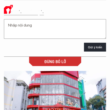
Ý KIẾN CỦA BẠN
Gửi ý kiến
ĐỪNG BỎ LỠ