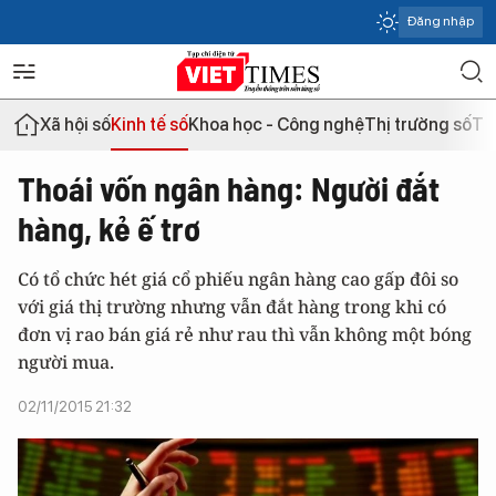
Đăng nhập
Xã hội số
Kinh tế số
Khoa học - Công nghệ
Thị trường số
Th
Thoái vốn ngân hàng: Người đắt
hàng, kẻ ế trơ
Có tổ chức hét giá cổ phiếu ngân hàng cao gấp đôi so
với giá thị trường nhưng vẫn đắt hàng trong khi có
đơn vị rao bán giá rẻ như rau thì vẫn không một bóng
người mua.
02/11/2015 21:32