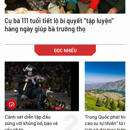
Cụ bà 111 tuổi tiết lộ bí quyết "tập luyện"
hàng ngày giúp bà trường thọ
ĐỌC NHIỀU
Trung Quốc phát hiện “mỏ
Loạt dự án bất động 
cao su tự nhiên” từ một
Đà Nẵng sắp bị kiểm t
loài cỏ dại mọc trên đất