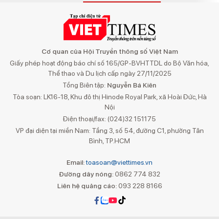
Cơ quan của Hội Truyền thông số Việt Nam
Giấy phép hoạt động báo chí số 165/GP-BVHTTDL do Bộ Văn hóa,
Thể thao và Du lịch cấp ngày 27/11/2025
Tổng Biên tập:
Nguyễn Bá Kiên
Tòa soạn: LK16-18, Khu đô thị Hinode Royal Park, xã Hoài Đức, Hà
Nội
Điện thoại/fax: (024)32 151175
VP đại diện tại miền Nam: Tầng 3, số 54, đường C1, phường Tân
Bình, TP.HCM
Email:
toasoan@viettimes.vn
Đường dây nóng:
0862 774 832
Liên hệ quảng cáo:
093 228 8166