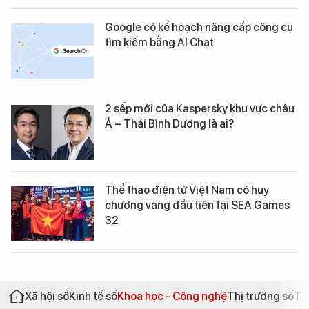
Google có kế hoạch nâng cấp công cụ
tìm kiếm bằng AI Chat
2 sếp mới của Kaspersky khu vực châu
Á – Thái Bình Dương là ai?
Thể thao điện tử Việt Nam có huy
chương vàng đầu tiên tại SEA Games
32
Xã hội số
Kinh tế số
Khoa học - Công nghệ
Thị trường số
Th