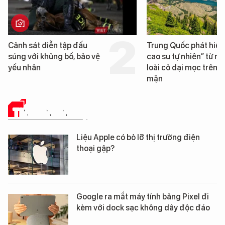
Trung Quốc phát hiện “mỏ
Loạt dự án bất động 
cao su tự nhiên” từ một
Đà Nẵng sắp bị kiểm t
loài cỏ dại mọc trên đất
mặn
TIN CÔNG NGHỆ
Liệu Apple có bỏ lỡ thị trường điện
thoại gập?
Google ra mắt máy tính bảng Pixel đi
kèm với dock sạc không dây độc đáo