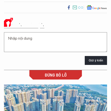
Ý KIẾN CỦA BẠN
Gửi ý kiến
ĐỪNG BỎ LỠ