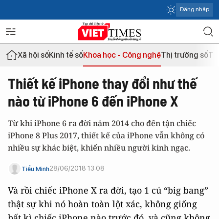
Đăng nhập
Xã hội số
Kinh tế số
Khoa học - Công nghệ
Thị trường số
Th
Thiết kế iPhone thay đổi như thế
nào từ iPhone 6 đến iPhone X
Từ khi iPhone 6 ra đời năm 2014 cho đến tận chiếc
iPhone 8 Plus 2017, thiết kế của iPhone vẫn không có
nhiều sự khác biệt, khiến nhiều người kinh ngạc.
28/06/2018 13:08
Tiểu Minh
Và rồi chiếc iPhone X ra đời, tạo 1 cú “big bang”
thật sự khi nó hoàn toàn lột xác, không giống
bất kì chiếc iPhone nào trước đó, và cũng không