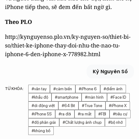
iPhone tiếp theo, sẽ đem đến bất ngờ gì.
Theo PLO
http://kynguyenso.plo.vn/ky-nguyen-so/thiet-bi-
so/thiet-ke-iphone-thay-doi-nhu-the-nao-tu-
iphone-6-den-iphone-x-778982.html
Kỷ Nguyên Số
TỪ KHÓA:
#vân tay
#cảm biến
#iPhone 6
#điểm ảnh
#khẩu độ
#smartphone
#màn hình
#Face ID
#di động việt
#64 Bit
#True Tone
#iPhone X
#iPhone 5S
#ra đời
#ra mắt
#FBI
#tiêu cự
#độ phân giải
#Chất lượng ảnh chụp
#bộ nhớ
#khủng bố