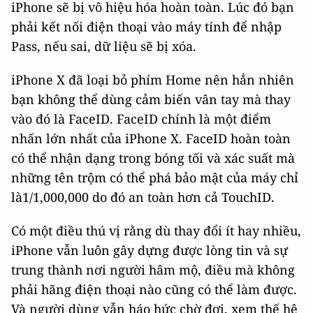
iPhone sẽ bị vô hiệu hóa hoàn toàn. Lúc đó bạn
phải kết nối điện thoại vào máy tính để nhập
Pass, nếu sai, dữ liệu sẽ bị xóa.
iPhone X đã loại bỏ phím Home nên hẳn nhiên
bạn không thể dùng cảm biến vân tay mà thay
vào đó là FaceID. FaceID chính là một điểm
nhấn lớn nhất của iPhone X. FaceID hoàn toàn
có thể nhận dạng trong bóng tối và xác suất mà
những tên trộm có thể phá bảo mật của máy chỉ
là1/1,000,000 do đó an toàn hơn cả TouchID.
Có một điều thú vị rằng dù thay đổi ít hay nhiều,
iPhone vẫn luôn gây dựng được lòng tin và sự
trung thành nơi người hâm mộ, điều mà không
phải hãng điện thoại nào cũng có thể làm được.
Và người dùng vẫn háo hức chờ đợi, xem thế hệ