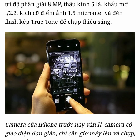
trì độ phân giải 8 MP, thấu kính 5 lá, khẩu mở
f/2.2, kích cỡ điểm ảnh 1.5 micromet và đèn
flash kép True Tone để chụp thiếu sáng.
Camera của iPhone trước nay vẫn là camera có
giao diện đơn giản, chỉ cần giơ máy lên và chụp,